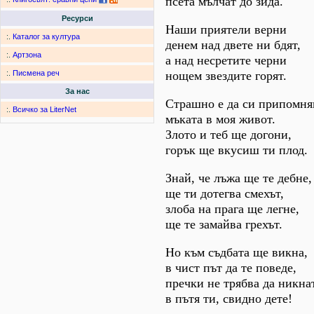
псета мълчат до зида.
Ресурси
Наши приятели верни
:.
Каталог за култура
денем над двете ни бдят,
:.
Артзона
а над несретите черни
нощем звездите горят.
:.
Писмена реч
За нас
Страшно е да си припомн
:.
Всичко за LiterNet
мъката в моя живот.
Злото и теб ще догони,
горък ще вкусиш ти плод.
Знай, че лъжа ще те дебне,
ще ти дотегва смехът,
злоба на прага ще легне,
ще те замайва грехът.
Но към съдбата ще викна,
в чист път да те поведе,
пречки не трябва да никна
в пътя ти, свидно дете!