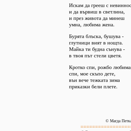
Искам да грееш с невинно
и да вървиш в светлина,
и през живота да минеш
умна, любима жена.
Бурята блъска, бушува -
глутници вият в нощта.
Майка ти будна сънува -
в твоя път стели цветя.
Кротко спи, рожбо любима
спи, мое скъпо дете,
вън вече тежката зима
приказки бели плете.
© Магда Петк
=================