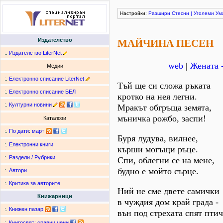
Настройки:
Разшири
Стесни
|
Уголеми
Ум
Издателство
МАЙЧИНА ПЕСЕН
:.
Издателство LiterNet
web
|
Жената -
Медии
:.
Електронно списание LiterNet
Тъй ще си сложа ръката
:.
Електронно списание БЕЛ
кротко на нея легни.
:.
Културни новини
Мракът обгръща земята,
мъничка рожбо, заспи!
Каталози
:.
По дати
:
март
Буря лудува, вилнее,
:.
Електронни книги
кърши могъщи ръце.
:.
Раздели / Рубрики
Спи, облегни се на мене,
будно е мойто сърце.
:.
Автори
:.
Критика за авторите
Ний не сме двете самички
Книжарници
в чуждия дом край града -
:.
Книжен пазар
вън под стрехата спят птич
:.
Книгосвят: сравни цени