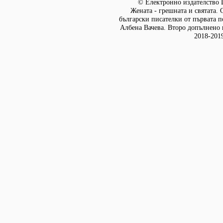
© Електронно издателство L
Жената - грешната и святата. 
български писателки от първата п
Албена Вачева. Второ допълнено и
2018-201