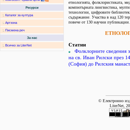
етнологията, фолклористиката, ме
компютърната лингвистика, мулти
Ресурси
технологии, цифровите библиоте
:.
Каталог за култура
съдържание. Участва в над 120 те
повече от 130 научни публикации.
:.
Артзона
:.
Писмена реч
ЕТНОЛО
За нас
Статии
:.
Всичко за LiterNet
Фолклорните сведения з
на св. Иван Рилски през 14
(София) до Рилския манас
© Електронно изд
LiterNet, 2