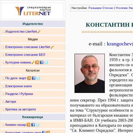
Настройки:
Разшири
Стесни
|
Уголеми
Ум
КОНСТАНТИН 
Издателство
=================
:.
Издателство LiterNet
Медии
e-mail :
krangoche
:.
Електронно списание LiterNet
Константин З
:.
Електронно списание БЕЛ
1959 г. в гр
:.
Културни новини
висшето си о
филология в
Каталози
Охридски". О
:.
По дати
:
март
учредител на
организация
:.
Електронни книги
антропология
:.
Раздели / Рубрики
фолклористик
неин секретар. През 1994 г. защит
:.
Автори
получаването на образователната 
:.
Критика за авторите
на тема "Структурни особености н
материал от българския юнашки епо
Книжарници
в ИМИ-БАН. От учебната 2003-2004
:.
Книжен пазар
преподавател в Катедрата по кир
"Св. Климент Охридски". Интереси
:.
Книгосвят: сравни цени