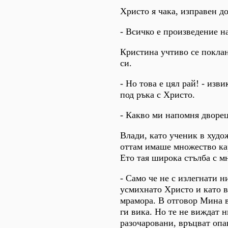
Христо я чака, изправен до
- Всичко е произведение на
Кристина учтиво се поклан
си.
- Но това е цял рай! - изв
под ръка с Христо.
- Какво ми напомня дворецъ
Влади, като ученик в худо
оттам имаше множество кар
Ето тая широка стълба с м
- Само че не с излегнати н
усмихнато Христо и като в
мрамора. В отговор Мина в
ги вика. Но те не виждат н
разочаровани, връцват опа