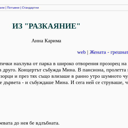
али
|
Потъмни
|
Стандартни
ИЗ "РАЗКАЯНИЕ"
Анна Карима
web
|
Жената - грешнат
ички нахлува от парка в широко отворения прозорец на 
 в друго. Концертът събужда Мина. В пансиона, пролетта 
озорци и през тях също влизаше в ранно утро шумното ч
е дървета - и събуждаше Мина. И сега ней се струваше, ч
евата до нея бе вдлъбната.