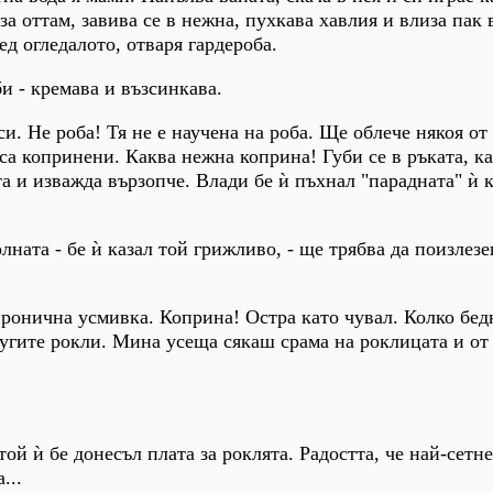
за оттам, завива се в нежна, пухкава хавлия и влиза пак 
д огледалото, отваря гардероба.
и - кремава и възсинкава.
 си. Не роба! Тя не е научена на роба. Ще облече някоя от
са копринени. Каква нежна коприна! Губи се в ръката, ка
а и изважда вързопче. Влади бе ѝ пъхнал "парадната" ѝ 
лната - бе ѝ казал той грижливо, - ще трябва да поизлезе
 иронична усмивка. Коприна! Остра като чувал. Колко бед
ругите рокли. Мина усеща сякаш срама на роклицата и от 
той ѝ бе донесъл плата за роклята. Радостта, че най-сетн
...