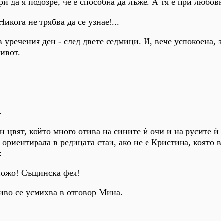
ори да я подозре, че е способна да лъже. А тя е при любов
икога не трябва да се узнае!...
 уречения ден - след двете седмици. И, вече успокоена, 
ивот.
.
н цвят, който много отива на сините ѝ очи и на русите ѝ 
 ориентирала в редицата стаи, ако не е Кристина, която в
:
спожо! Същинска фея!
ливо се усмихва в отговор Мина.