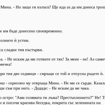
 Мина. - Но защо ги излъга? Ще ида аз да им донеса трох
Ще им бъде донесено своевременно.
олните ѝ устни.
са сладки тия пъстърви.
а. - Не искам да ми готвите от тях! За мене - не! Аз сами
амичка!
ори тия две седмици - смръщи се той и отпусна ръцете ѝ.
виш - сериозно му отвръща Мина. - Не ми се сърди. Казал
ци съм при него. - Додаде: - Не искам да ме чака.
о остро: "Ами голямата ти лъжа? Престъплението?" Не! Т
и и посочи красива беседка, покрита със зеленината на