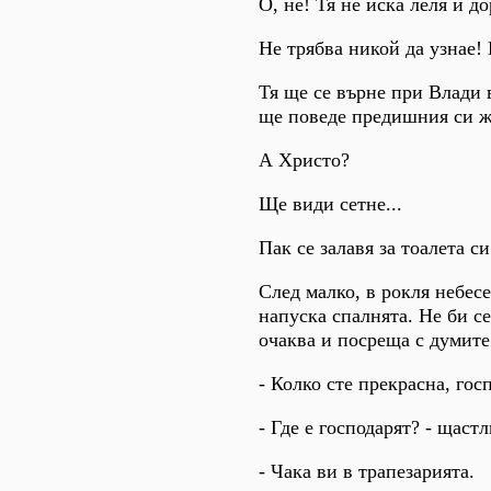
О, не! Тя не иска леля ѝ д
Не трябва никой да узнае! Н
Тя ще се върне при Влади в
ще поведе предишния си ж
А Христо?
Ще види сетне...
Пак се залавя за тоалета си
След малко, в рокля небесе
напуска спалнята. Не би се
очаква и посреща с думите
- Колко сте прекрасна, го
- Где е господарят? - щаст
- Чака ви в трапезарията.