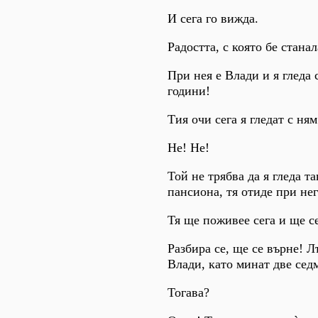
И сега го вижда.
Радостта, с която бе станал
При нея е Влади и я гледа 
години!
Тия очи сега я гледат с ням
Не! Не!
Той не трябва да я гледа та
пансиона, тя отиде при нег
Тя ще поживее сега и ще се
Разбира се, ще се върне! 
Влади, като минат две сед
Тогава?