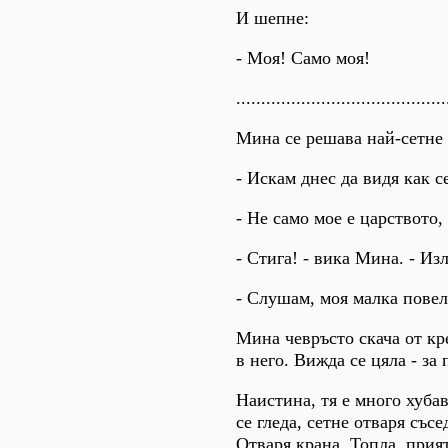
И шепне:
- Моя! Само моя!
..........................................
Мина се решава най-сетне 
- Искам днес да видя как с
- Не само мое е царството,
- Стига! - вика Мина. - Из
- Слушам, моя малка повели
Мина чевръсто скача от кре
в него. Вижда се цяла - за
Наистина, тя е много хуба
се гледа, сетне отваря съсе
Отваря крана. Топла, прият