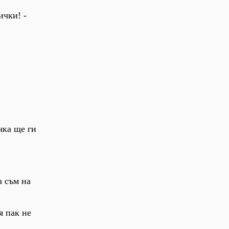
ички! -
чка ще ги
а съм на
я пак не