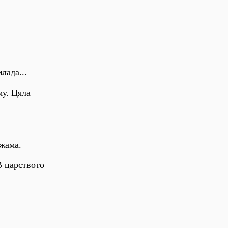
лада...
му. Цяла
ижама.
 В царството