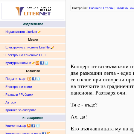
Настройки:
Разшири
Стесни
|
Уголеми
Ум
Издателство
:.
Издателство LiterNet
Медии
:.
Електронно списание LiterNet
:.
Електронно списание БЕЛ
:.
Културни новини
Концерт от всевъзможни пт
Каталози
две разкошни легла - едно
се спеше при отворени пр
:.
По дати
:
март
на птичките из градиненит
:.
Електронни книги
пансиона. Разтваря очи.
:.
Раздели / Рубрики
:.
Автори
Тя е - къде?
:.
Критика за авторите
Ах, да!
Книжарници
:.
Книжен пазар
Ето възглавницата му на кр
:.
Книгосвят: сравни цени