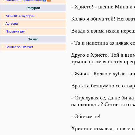
- Христо! - шепне Мина и 
Ресурси
:.
Каталог за култура
Колко я обича той! Неговат
:.
Артзона
Влади я взима някак нереш
:.
Писмена реч
За нас
- Та и наистина аз някак се
:.
Всичко за LiterNet
Друго е Христо. Той я взим
тръпне от омая от тия пре
- Живот! Колко е хубав жи
Вратата безшумно се отвар
- Страхувах се, да не би да
на сънищата? Сетне тя отв
- Обичам те!
Христо е отмалял, но все 