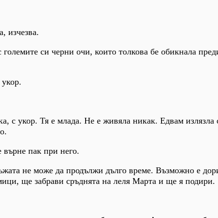
а, изчезва.
с големите си черни очи, които толкова бе обикнала пред
 укор.
ка, с укор. Тя е млада. Не е живяла никак. Едвам излязла 
о.
 върне пак при него.
Лъжата не може да продължи дълго време. Възможно е дор
мици, ще забрави сръднята на леля Марта и ще я подири.