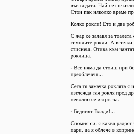
във водата. Най-сетне изли
Стои пак няколко време пре
Колко рокли! Ето и две роб
С жар се залавя за тоалета
семплите рокли. А всички 
стиснеш. Отива към чантат
роклица.
- Все няма да стоиш при бо
преоблечеш...
Сега тя замачка роклята с
изглежда тая рокля пред д
неволно се изтръгва:
- Бедният Влади!...
Спомня си, с каква радост 
пари, да я облече в коприна