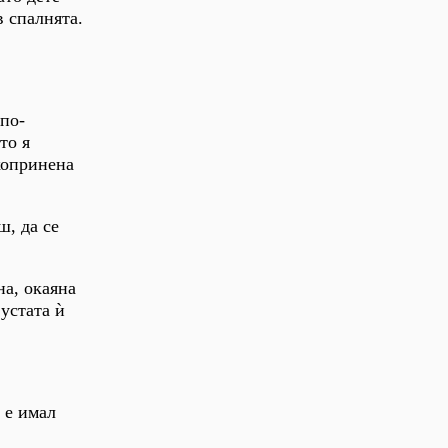
в спалнята.
 по-
то я
копринена
ш, да се
на, окаяна
устата ѝ
е е имал