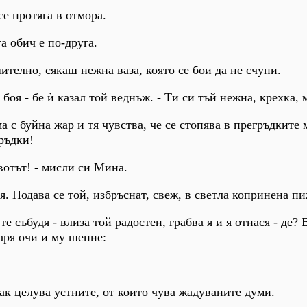
се протяга в отмора.
а обич е по-друга.
ително, сякаш нежна ваза, която се бои да не счупи.
 боя - бе ѝ казал той веднъж. - Ти си тъй нежна, крехка, м
а с буйна жар и тя чувства, че се стопява в прегръдките 
гръдки!
вотът! - мисли си Мина.
я. Подава се той, избръснат, свеж, в светла копринена п
 те събудя - влиза той радостен, грабва я и я отнася - де?
аря очи и му шепне:
пак целува устните, от които чува жадуваните думи.