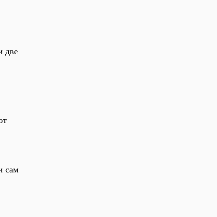
и две
от
и сам