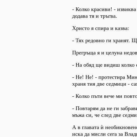
- Колко красиви! - извиква
додава тя и тръгва.
Христо я спира и казва:
- Тях редовно ги хранят. 
Прегръща я и целуна недов
- На обяд ще видиш колко 
- Не! Не! - протестира Мин
храня тия две седмици - с
- Колко пъти вече ми повт
- Повтарям да не ги забра
мъжа си, че след две седми
А в главата ѝ необикновен
иска да мисли сега за Влад