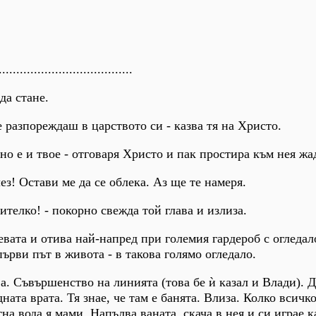
......................................
да стане.
е разпореждаш в царството си - казва тя на Христо.
 но е и твое - отговаря Христо и пак простира към нея жа
лез! Остави ме да се облека. Аз ще те намеря.
телко! - покорно свежда той глава и излиза.
вата и отива най-напред при големия гардероб с огледало
 първи път в живота - в такова голямо огледало.
ва. Съвършенство на линията (това бе ѝ казал и Влади). 
дната врата. Тя знае, че там е банята. Влиза. Колко всичк
на вода я мами. Напълва ваната, скача в нея и си играе к