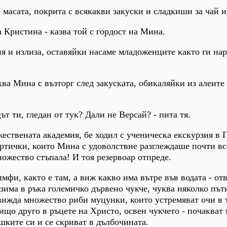
 масата, покрита с всякакви закуски и сладкиши за чай и
 Кристина - казва той с гордост на Мина.
я и излиза, оставяйки насаме младоженците както ги нар
иква Мина с възторг след закуската, обикаляйки из алеите
т ти, гледан от тук? Дали не Версай? - пита тя.
жествената академия, бе ходил с ученическа екскурзия в
тички, които Мина с удоволствие разглеждаше почти все
ножество стъпала! И тоя резервоар отпреде.
имфи, както е там, а виж какво има вътре във водата - о
зима в ръка големичко дървено чукче, чуква няколко път
ижда множество риби муцунки, които устремяват очи в т
ищо друго в ръцете на Христо, освен чукчето - почакват 
шките си и се скриват в дълбочината.