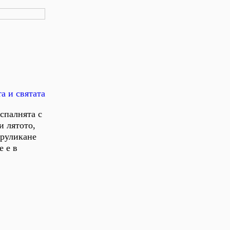
а и святата
спалнята с
и лятото,
уруликане
е е в