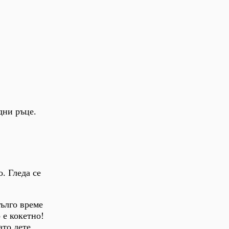
дни ръце.
. Гледа се
Дълго време
о е кокетно!
ато дете