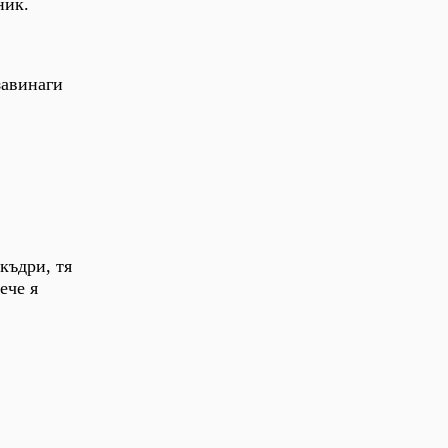
ник.
завинаги
къдри, тя
ече я