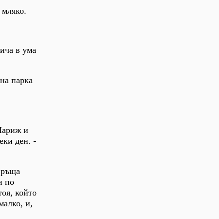
 мляко.
ича в ума
 на парка
 Париж и
ки ден. -
твръща
и по
оя, който
малко, и,