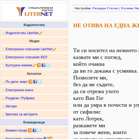
Настройки:
Разшири
Стесни
|
Уголеми
Ум
НЕ ОТИВА НА ЕДНА Ж
Издателство
:.
Издателство LiterNet
Медии
:.
Електронно списание LiterNet
Ти си носител на нежното 
казвате ми с поглед,
:.
Електронно списание БЕЛ
който очаква
:.
Културни новини
да ви го докажа с усмивка.
Каталози
Позволете ми,
:.
По дати
:
март
без да ме съдите,
да си отрежа ухото
:.
Електронни книги
като Ван Гог
:.
Раздели / Рубрики
или да умра в почести и у
:.
Автори
от сифилис
:.
Критика за авторите
като Лотрек,
Книжарници
разкажете ми
:.
Книжен пазар
за повече жени, които
:.
Книгосвят: сравни цени