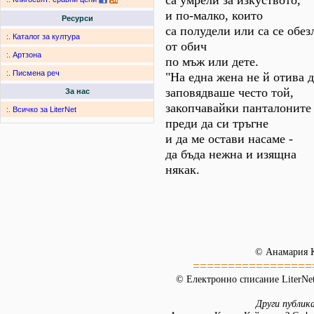
са умрели за изкуството,
и по-малко, които
Ресурси
са полудели или са се обе
:.
Каталог за култура
от обич
:.
Артзона
по мъж или дете.
:.
Писмена реч
"На една жена не й отива д
заповядваше често той,
За нас
закопчавайки панталоните 
:.
Всичко за LiterNet
преди да си тръгне
и да ме остави насаме -
да бъда нежна и изящна
някак.
© Анамария 
=================
© Електронно списание LiterNet
Други публик