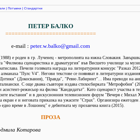
али
|
Потъмни
|
Стандартни
ПЕТЕР БАЛКО
=============================
e-mail :
peter.w.balko@gmail.com
(1988) е роден в гр. Лученец - метрополията на южна Словакия. Завършв
та "Филмова сценаристика и драматургия" във Висшето училище за муз
ратислава. Печели голямата награда на литературния конкурс "Разказ 201
 алманаха "Пулс V4". Негови текстове се появяват в литературни издания
Дотики" (Докосвания), "Правда", "Ревю Лабиринт"... Има преводи на ан
талиански. С още двама съавтори издава стихосбирката "Метрофобия" (2
и асистент-режисьор на филма "Кандидатът". Като сценарист участва в т
оите въстания" и в дискусионния телевизионен форум "Вечеря с Михал 
а екран е и неговата приказка на ужасите "Страх". Организира ежегоден
о едно време в Лошонец" е дебютната му прозаична книга (2015).
ПРОЗА
юдмила Котарова