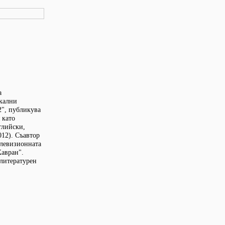
а
икални
2", публикува
 като
глийски,
012). Съавтор
елевизионната
Хавран".
 литературен