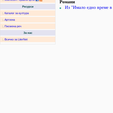
Романи
Из "Имало едно време 
Ресурси
:.
Каталог за култура
:.
Артзона
:.
Писмена реч
За нас
:.
Всичко за LiterNet