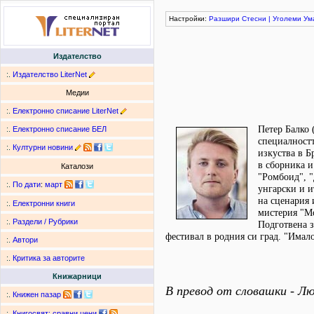
Настройки:
Разшири
Стесни
|
Уголеми
Ум
Издателство
:.
Издателство LiterNet
Медии
:.
Електронно списание LiterNet
Петер Балко 
:.
Електронно списание БЕЛ
специалност
:.
Културни новини
изкуства в Б
в сборника и
Каталози
"Ромбоид", "
:.
По дати
:
март
унгарски и и
на сценария 
:.
Електронни книги
мистерия "М
:.
Раздели / Рубрики
Подготвена з
фестивал в родния си град. "Имал
:.
Автори
:.
Критика за авторите
Книжарници
В превод от словашки - Л
:.
Книжен пазар
:.
Книгосвят: сравни цени