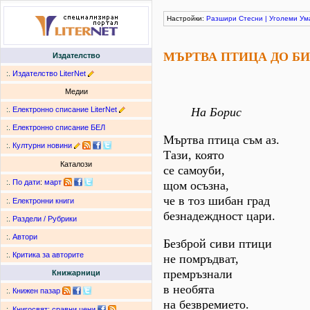
Настройки:
Разшири
Стесни
|
Уголеми
Ум
МЪРТВА ПТИЦА ДО БИ
Издателство
:.
Издателство LiterNet
Медии
:.
Електронно списание LiterNet
На Борис
:.
Електронно списание БЕЛ
Мъртва птица съм аз.
:.
Културни новини
Тази, която
Каталози
се самоуби,
:.
По дати
:
март
щом осъзна,
че в тоз шибан град
:.
Електронни книги
безнадеждност цари.
:.
Раздели / Рубрики
:.
Автори
Безброй сиви птици
:.
Критика за авторите
не помръдват,
премръзнали
Книжарници
в необята
:.
Книжен пазар
на безвремието.
:.
Книгосвят: сравни цени