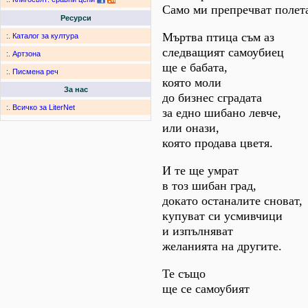
Само ми препречват полет
Ресурси
Мъртва птица съм аз
:.
Каталог за култура
следващият самоубиец
:.
Артзона
ще е бабата,
:.
Писмена реч
която моли
За нас
до бизнес сградата
:.
Всичко за LiterNet
за едно шибано левче,
или онази,
която продава цветя.
И те ще умрат
в тоз шибан град,
докато останалите сноват,
купуват си усмивчици
и изпълняват
желанията на другите.
Те също
ще се самоубият