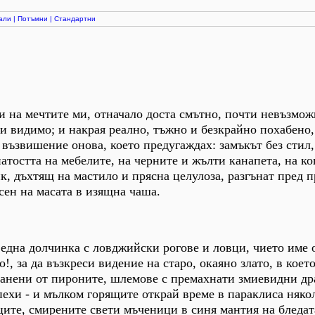
али
|
Потъмни
|
Стандартни
 на мечтите ми, отначало доста смътно, почти невъзмож
и видимо; и накрая реално, тъжно и безкрайно похабено,
 възвишение онова, което предугаждах: замъкът без стил,
натостта на мебелите, на черните и жълти канапета, на к
к, дъхтящ на мастило и прясна целулоза, разгънат пред п
сен на масата в изящна чаша.
 една долчинка с ловджийски рогове и ловци, чието име 
о!, за да възкреси видение на старо, окаяно злато, в коет
ранени от пироните, шлемове с премахнати змиевидни др
спехи - и мълком горящите открай време в параклиса няко
ите, смирените свети мъченици в синя мантия на бледат