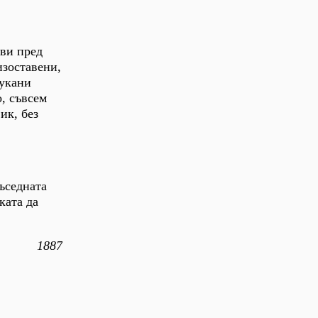
яви пред
изоставени,
пукани
, съвсем
ик, без
съседната
ката да
1887