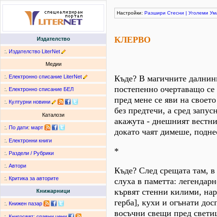
Настройки:
Разшири
Стесни
|
Уголеми
Ум
КЛЕРВО
Издателство
:.
Издателство LiterNet
Медии
:.
Електронно списание LiterNet
Къде? В магичните далнини
постепенно очертаващо се 
:.
Електронно списание БЕЛ
пред мене се яви на своето
:.
Културни новини
без предтечи, а сред запус
Каталози
акажута - днешният вестни
:.
По дати
:
март
докато чаят димеше, подне
:.
Електронни книги
*
:.
Раздели / Рубрики
:.
Автори
Къде? След срещата там, в
:.
Критика за авторите
слуха в паметта: легендарн
кървят стенни килими, на
Книжарници
герба], кухи и огънати до
:.
Книжен пазар
восъчни свещи пред светиц
:.
Книгосвят: сравни цени