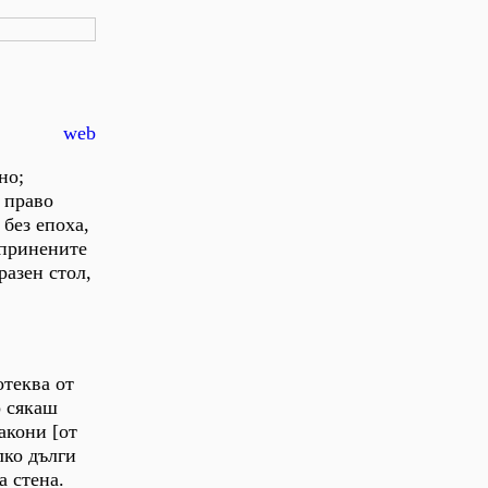
web
но;
 право
 без епоха,
опринените
разен стол,
отеква от
о сякаш
акони [от
лко дълги
а стена.