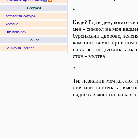
Ресурси
*
:.
Каталог за култура
Къде? Един ден, когато се
:.
Артзона
мен - символ на моя надме
:.
Писмена реч
буренясали дворове, зеле
За нас
каменни плочи, кривнати п
навътре, по дължината на с
:.
Всичко за LiterNet
стон - мъртва!
*
Ти, незнайни мечтателю, ти
стая или на стената, имен
падне в изящната чаша с т