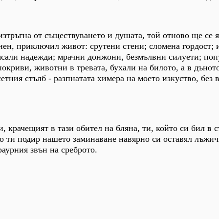
 изтръгна от съществуването и душата, той отново ще се 
нен, приключил живот: срутени стени; сломена гордост; 
нясали надежди; мрачни донжони, безмълвни силуети; по
окриви, животни в тревата, бухали на билото, а в дъното
етния стълб - разпнатата химера на моето изкуство, без в
, крачещият в тази обител на бляна, ти, който си бил в 
но ти подир нашето заминаване навярно си оставял лъжич
раурния звън на среброто.