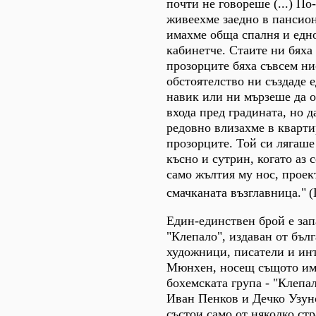
почти не говореше (...) По
живеехме заедно в пансион
имахме обща спалня и едно
кабинетче. Стаите ни бяха 
прозорците бяха съвсем ни
обстоятелство ни създаде 
навик или ни мързеше да 
входа пред градината, но д
редовно влизахме в кварти
прозорците. Той си лягаш
късно и сутрин, когато аз 
само жълтия му нос, проек
смачканата възглавница."
(
Един-единствен брой е запа
"Клепало", издаван от бълг
художници, писатели и ин
Мюнхен, носещ същото име
бохемската група - "Клепа
Иван Пенков и Дечко Узун
състои само от няколко ст