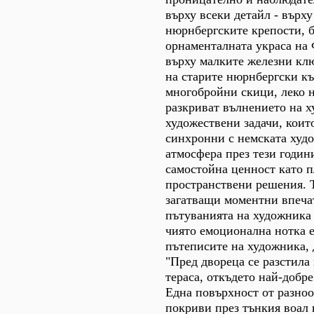
върху всеки детайл - върху
нюрнбергските крепости, 
орнаменталната украса на
върху малките железни кл
на старите нюрнбергски к
многобройни скици, леко 
разкриват вълнението на х
художествени задачи, които
синхронни с немската худ
атмосфера през тези годин
самостойна ценност като п
пространствени решения. Т
загатващи моментни впеча
пътуванията на художника 
чиято емоционална нотка е
пътеписите на художника, 
"Пред двореца се разстила
тераса, откъдето най-добре
Една повърхност от разно
покриви през тънкия воал 