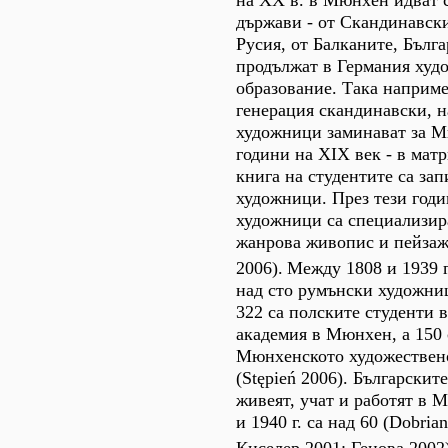
на XX в. в Мюнхен идват 
държави - от Скандинавски
Русия, от Балканите, Бълга
продължат в Германия худ
образование. Така наприме
генерация скандинавски, 
художници заминават за М
години на ХIХ век - в мат
книга на студентите са зап
художници. През тези год
художници са специализир
жанрова живопис и пейзаж 
2006).
Между 1808 и 1939 
над сто румънски художниц
322 са полските студенти 
академия в Мюнхен, а 150 
Мюнхенското художествен
(Stępień 2006). Българскит
живеят, учат и работят в
и 1940 г. са над 60 (Dobria