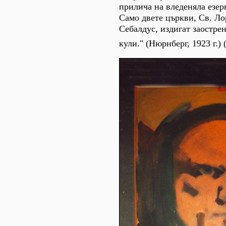
прилича на вледеняла езер
Само двете църкви, Св. Ло
Себалдус, издигат заостре
кули." (Нюрнберг, 1923 г.)