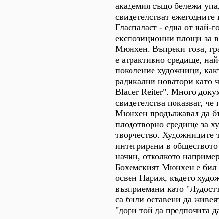
академия също бележи упад
свидетелстват ежегодните 
Гласпаласт - една от най-г
експозиционни площи за в
Мюнхен. Въпреки това, гр
е атрактивно средище, най
поколение художници, какт
радикални новатори като ч
Blauer Reiter". Много док
свидетелства показват, че 
Мюнхен продължавал да бъ
плодотворно средище за х
творчество. Художниците 
интегрирани в обществото
начин, отколкото например
Бохемският Мюнхен е бил 
освен Париж, където худо
възприемани като "Лудостт
са били оставени да живея
"дори той да предпочита д