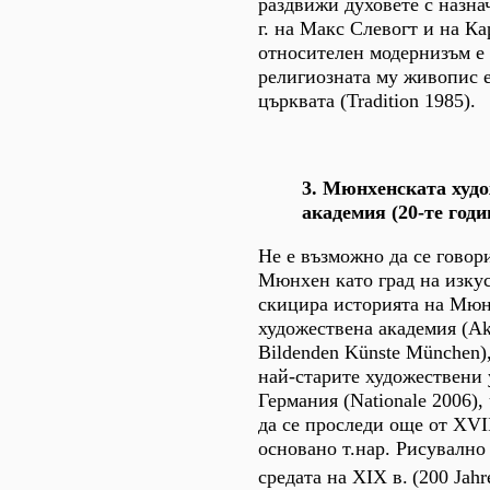
раздвижи духовете с назна
г. на Макс Слевогт и на К
относителен модернизъм е 
религиозната му живопис е
църквата (Tradition 1985).
3. Мюнхенската худ
академия (20-те годи
Не е възможно да се говори
Мюнхен като град на изкуст
скицира историята на Мюн
художествена академия (Ak
Bildenden Künste München),
най-старите художествени 
Германия (Nationale 2006)
да се проследи още от XVIII
основано т.нар. Рисувално
средата на XIX в.
(200 Jahr