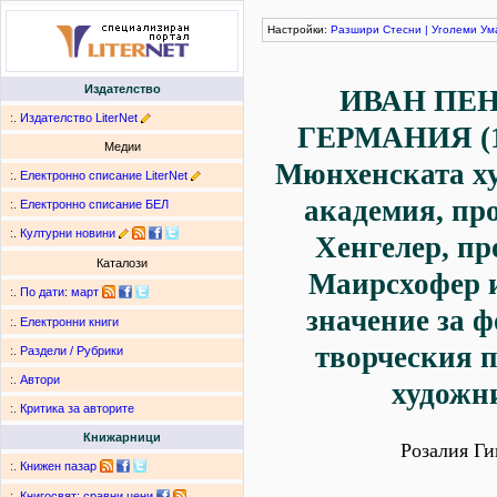
Настройки:
Разшири
Стесни
|
Уголеми
Ум
Издателство
ИВАН ПЕН
:.
Издателство LiterNet
ГЕРМАНИЯ (1
Медии
Мюнхенската х
:.
Електронно списание LiterNet
академия, пр
:.
Електронно списание БЕЛ
:.
Културни новини
Хенгелер, пр
Каталози
Маирсхофер 
:.
По дати
:
март
значение за 
:.
Електронни книги
творческия п
:.
Раздели / Рубрики
:.
Автори
художн
:.
Критика за авторите
Книжарници
Розалия Ги
:.
Книжен пазар
:.
Книгосвят: сравни цени