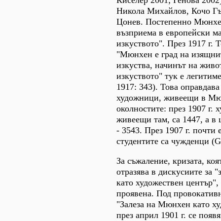
Киселер 2001; Генова 2002)
Никола Михайлов, Кочо Г
Цонев. Постепенно Мюнхен
възприема в европейски ма
изкуството". През 1917 г.
"Мюнхен е град на изящни
изкуства, начинът на живо
изкуството" тук е легитим
1917: 343). Това оправдава
художници, живеещи в Мю
околностите: през 1907 г. 
живеещи там, са 1447, а в 
- 3543. През 1907 г. почти 
студентите са чужденци (G
За съжаление, кризата, коят
отразява в дискусиите за 
като художествен център", 
проявена. Под провокативн
"Залеза на Мюнхен като х
през април 1901 г. се появ