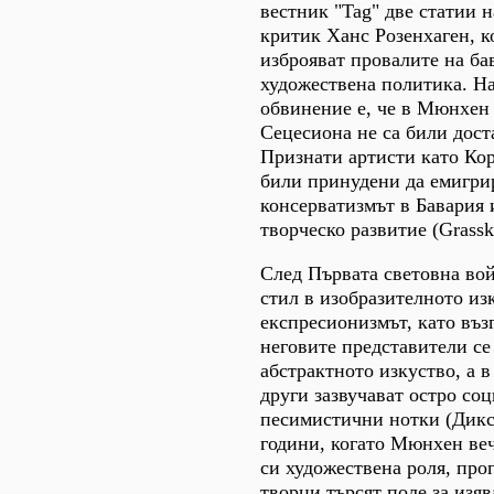
вестник "Tag" две статии 
критик Ханс Розенхаген, 
изброяват провалите на ба
художествена политика. Н
обвинение е, че в Мюнхен
Сецесиона не са били дост
Признати артисти като Кор
били принудени да емигрир
консерватизмът в Бавария 
творческо развитие (Grass
След Първата световна вой
стил в изобразителното изк
експресионизмът, като въз
неговите представители се
абстрактното изкуство, а в
други зазвучават остро со
песимистични нотки (Дикс,
години, когато Мюнхен веч
си художествена роля, про
творци търсят поле за изяв