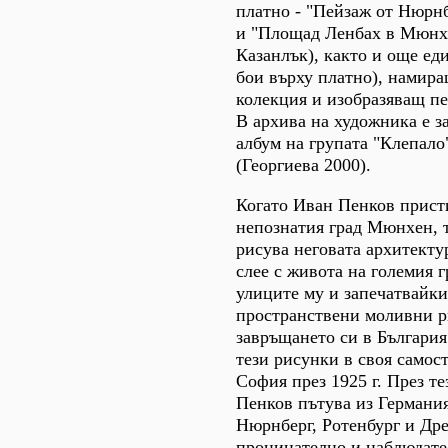
платно - "Пейзаж от Нюрнб
и "Площад Ленбах в Мюнхе
Казанлък), както и още ед
бои върху платно), намира
колекция и изобразяващ пе
В архива на художника е з
албум на групата "Клепало
(Георгиева 2000).
Когато Иван Пенков прист
непознатия град Мюнхен, т
рисува неговата архитектур
слее с живота на големия 
улиците му и запечатвайки
пространствени моливни р
завръщането си в България
тези рисунки в своя самос
София през 1925 г. През т
Пенков пътува из Германи
Нюрнберг, Ротенбург и Дре
проницателно и наблюдате