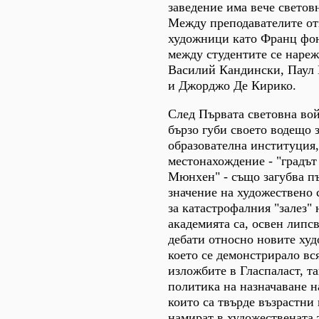
заведение има вече светов
Между преподавателите от
художници като Франц фон
между студентите се нареж
Василий Кандински, Паул
и Джорджо Де Кирико.
След Първата световна во
бързо губи своето водещо 
образователна институция,
местонахождение - "градът
Мюнхен" - също загубва п
значение на художествено
за катастрофалния "залез" 
академията са, освен лип
дебати относно новите худ
което се демонстрирало вс
изложбите в Гласпаласт, т
политика на назначаване н
които са твърде възрастни 
намират в художествената 