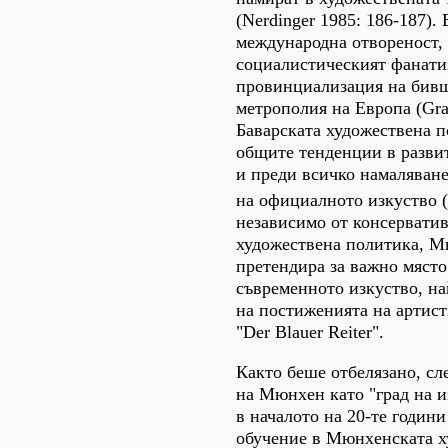
(Nerdinger 1985: 186-187).
международна отвореност,
социалистическият фанати
провинциализация на бивш
метрополия на Европа (Gra
Баварската художествена 
общите тенденции в разви
и преди всичко намаляване
на официалното изкуство (B
независимо от консерватив
художествена политика, М
претендира за важно място
съвременното изкуство, на
на постиженията на артист
"Der Blauer Reiter".
Както беше отбелязано, сле
на Мюнхен като "град на и
в началото на 20-те години
обучение в Мюнхенската х