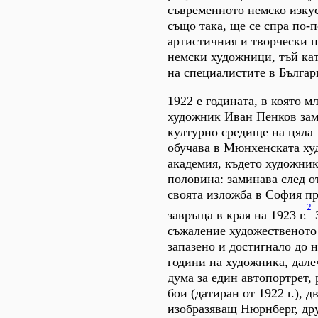
съвременното немско изкус
също така, ще се спра по-
артистичния и творчески п
немски художници, тъй кат
на специалистите в Българ
1922 е годината, в която м
художник Иван Пенков зам
културно средище на цяла Е
обучава в Мюнхенската ху
академия, където художник
половина: заминава след о
своята изложба в София пре
2
завръща в края на 1923 г.
З
съжаление художественото 
запазено и достигнало до 
години на художника, дале
дума за един автопортрет,
бои (датиран от 1922 г.), д
изобразяващ Нюрнберг, др