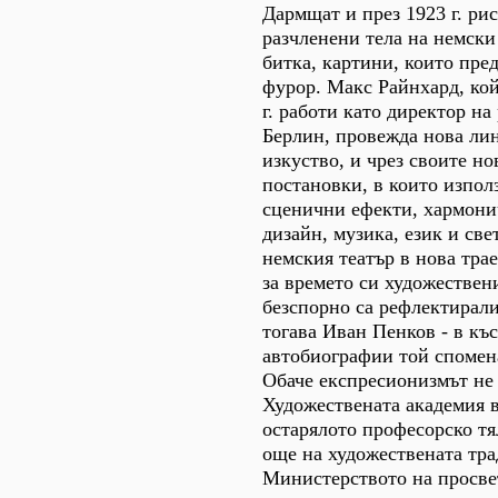
Дармщат и през 1923 г. ри
разчленени тела на немски
битка, картини, които пре
фурор. Макс Райнхард, кой
г. работи като директор на
Берлин, провежда нова лин
изкуство, и чрез своите н
постановки, в които изпол
сценични ефекти, хармони
дизайн, музика, език и све
немския театър в нова тра
за времето си художествен
безспорно са рефлектирал
тогава Иван Пенков - в къ
автобиографии той спомена
Обаче експресионизмът не 
Художествената академия 
остарялото професорско тя
още на художествената тра
Министерството на просвет