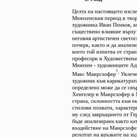
Целта на настоящото изсле
Мюнхенския период в твор
художника Иван Пенков, к
съществено влияние върху
неговия артистичен светог
почерк, както и да анализи
което той изпитва от стран
професори в Художествена
Мюнхен - художниците Ад
1
.
Макс Маирсхофер
Увлече
художник към карикатурата
определено може да се свъ
Хенгелер и Маирсхофер в 
страна, склонността към 
стилови похвати, характер
му след завръщането от Ге
бъде анализирана както ка
въздействие на Маирсхофер
резултат на връзките на х