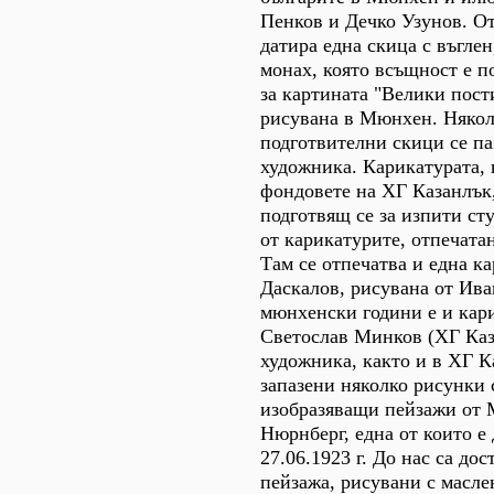
Пенков и Дечко Узунов. От 
датира една скица с въгле
монах, която всъщност е п
за картината "Велики пости
рисувана в Мюнхен. Някол
подготвителни скици се па
художника. Карикатурата, 
фондовете на ХГ Казанлък
подготвящ се за изпити ст
от карикатурите, отпечата
Там се отпечатва и една к
Даскалов, рисувана от Ива
мюнхенски години е и кар
Светослав Минков (ХГ Каз
художника, както и в ХГ К
запазени няколко рисунки 
изобразяващи пейзажи от
Нюрнберг, една от които е 
27.06.1923 г. До нас са дос
пейзажа, рисувани с масле