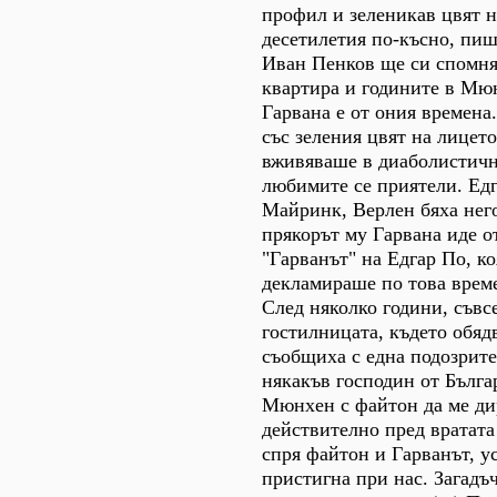
профил и зеленикав цвят н
десетилетия по-късно, пиш
Иван Пенков ще си спомня
квартира и годините в Мю
Гарвана е от ония времена
със зеления цвят на лицето
вживяваше в диаболистичн
любимите се приятели. Едг
Майринк, Верлен бяха нег
прякорът му Гарвана иде о
"Гарванът" на Едгар По, ко
декламираше по това време 
След няколко години, съвс
гостилницата, където обя
съобщиха с една подозрите
някакъв господин от Бълга
Мюнхен с файтон да ме дир
действително пред вратата
спря файтон и Гарванът, у
пристигна при нас. Загадъ