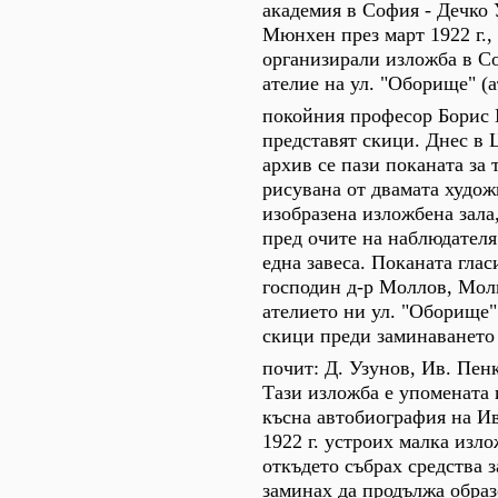
академия в София - Дечко 
Мюнхен през март 1922 г., 
организирали изложба в С
ателие на ул. "Оборище" (
покойния професор Борис
представят скици. Днес в
архив се пази поканата за 
рисувана от двамата худож
изобразена изложбена зала
пред очите на наблюдателя
една завеса. Поканата гла
господин д-р Моллов, Мол
ателието ни ул. "Оборище"
скици преди заминаването 
почит: Д. Узунов, Ив. Пенко
Тази изложба е упомената 
късна автобиография на И
1922 г. устроих малка изл
откъдето събрах средства 
заминах да продължа образ