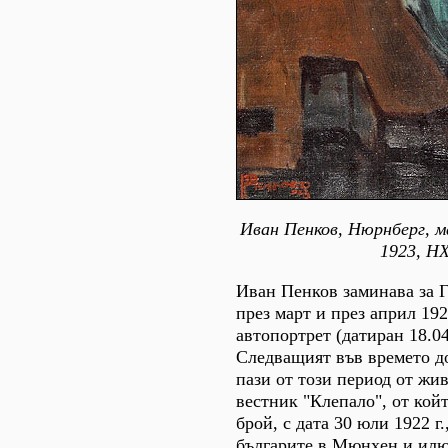
Иван Пенков, Нюрнберг, м
1923, Н
Иван Пенков заминава за 
през март и през април 192
автопортрет (датиран 18.04.
Следващият във времето до
пази от този период от жи
вестник "Клепало", от койт
брой, с дата 30 юли 1922 г.
българите в Мюнхен и илю