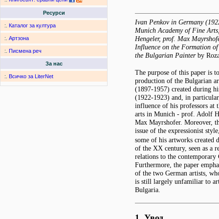
Ресурси
Ivan Penkov in Germany (192
:.
Каталог за култура
Munich Academy of Fine Arts,
Hengeler, prof. Max Mayrshofe
:.
Артзона
Influence on the Formation of t
:.
Писмена реч
the Bulgarian Painter
by Roza
За нас
The purpose of this paper is to
:.
Всичко за LiterNet
production of the Bulgarian a
(1897-1957) created during h
(1922-1923) and, in particular,
influence of his professors at
arts in Munich - prof. Adolf 
Max Mayrshofer. Moreover, thi
issue of the expressionist style
some of his artworks created 
of the XX century, seen as a res
relations to the contemporary
Furthermore, the paper emphas
of the two German artists, whos
is still largely unfamiliar to ar
Bulgaria.
1. Увод