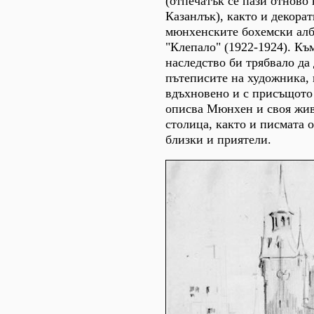
(отпечатък се пази отново
Казанлък), както и декорат
мюнхенските бохемски алб
"Клепало" (1922-1924). Къ
наследство би трябвало да
пътеписите на художника, 
вдъхновено и с присъщото
описва Мюнхен и своя жив
столица, както и писмата 
близки и приятели.