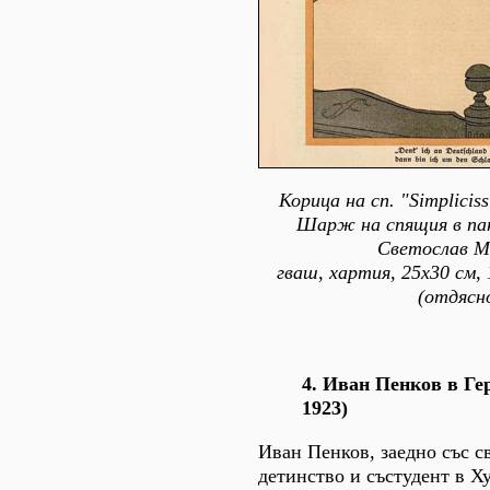
Корица на сп. "Simpliciss
Шарж на спящия в пан
Светослав М
гваш, хартия, 25х30 см,
(отдясн
4. Иван Пенков в Ге
1923)
Иван Пенков, заедно със с
детинство и състудент в Х