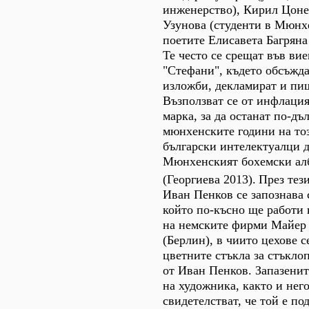
инженерство), Кирил Цон
Узунова (студенти в Мюнхе
поетите Елисавета Багрян
Те често се срещат във ви
"Стефани", където обсъжд
изложби, декламират и пиш
Възползват се от инфлация
марка, за да останат по-дъл
мюнхенските години на то
български интелектуалци д
Мюнхенският бохемски ал
(Георгиева 2013).
През тез
Иван Пенков се запознава 
който по-късно ще работи 
на немските фирми Maйep
(Берлин), в чиито цехове с
цветните стъкла за стъкло
от Иван Пенков. Запазенит
на художника, както и нег
свидетелстват, че той е п