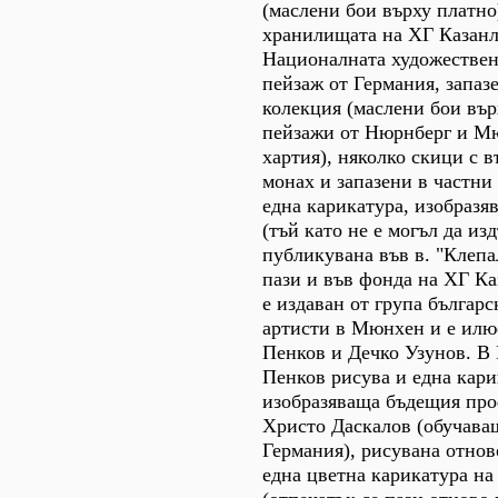
(маслени бои върху платно)
хранилищата на ХГ Казанл
Националната художествен
пейзаж от Германия, запазе
колекция (маслени бои вър
пейзажи от Нюрнберг и М
хартия), няколко скици с 
монах и запазени в частни
една карикатура, изобразя
(тъй като не е могъл да из
публикувана във в. "Клепа
пази и във фонда на ХГ Ка
е издаван от група българ
артисти в Мюнхен и е илю
Пенков и Дечко Узунов. 
Пенков рисува и една кари
изобразяваща бъдещия про
Христо Даскалов (обучаващ
Германия), рисувана отново
една цветна карикатура н