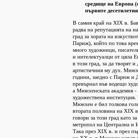
средище на Европа (
първите десетилетия
В самия край на XIX в. Ба
радва на репутацията на н
град за хората на изкуство
Париж), който по това вре
много художници, писатели
и интелектуалци от цяла 
в този град, за да творят и 
артистичния му дух. Мюнх
години, заедно с Париж и 
превърнал във водещо худ
а Мюнхенската академия -
художествена институция. 
Мюнхен е бил толкова голя
втората половина на XIX в.
говори за този град като з
метропол на Централна и 
Така през XIX в. и през п