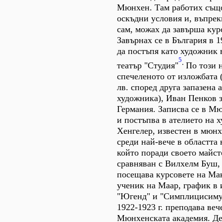
Мюнхен. Там работих същ
оскъдни условия и, въпрек
сам, можах да завърша кур
Завърнах се в България в 1
да постъпя като художник 
5
.
театър "Студия"
По този 
спечеленото от изложбата 
лв. според друга запазена
художника), Иван Пенков 
Германия. Записва се в М
и постъпва в ателието на
Хенгелер, известен в мюн
среди най-вече в областта 
който поради своето майст
сравняван с Вилхелм Буш,
посещава курсовете на Ма
ученик на Маар, график в 
"Югенд" и "Симплицисимус
1922-1923 г. преподава веч
Мюнхенската академия. Де