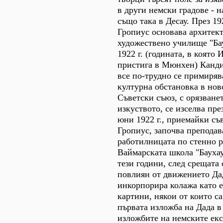
в други немски градове - н
също така в Десау. През 19
Гропиус основава архитек
художествено училище "Бау
1922 г. (годината, в която
пристига в Мюнхен) Канди
все по-трудно се примиряв
културна обстановка в но
Съветски съюз, с орязванет
изкуството, се изселва пре
юни 1922 г., приемайки съ
Гропиус, започва преподав
работилницата по стенно 
Ваймарската школа "Баухау
тези години, след срещата 
повлиян от движението Дад
инкорпорира колажа като е
картини, някои от които с
първата изложба на Дада в
изложбите на немските ек