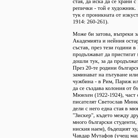
стая, да иска да се храни с
репички - той е художник.
тук е проникната от изкуств
1914: 260-261).
Може би затова, въпреки з
Академията и нейния оста
състав, през тези години 
продължават да пристигат 
дошли тук, за да продължа
През 20-те родини българ
заминават на пътуване или
чужбина - в Рим, Париж и
да се създава колония от б
Мюнхен (1922-1924), част о
писателят Светослав Минк
дели с него една стая в м
"Зискер", където между дру
много български студенти,
ниския наем), бъдещият х
Чавдар Мутафов (учещ м