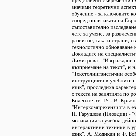
представени съвременни с
значими теоретични аспект
обучение - за ключовите к
според политиката на Евро
съпоставително изследване
чете за учене, за развлече
развитие, така и страни, с
технологично обновяване н
Докладите на специалисти
Димитрова - "Изграждане 
възприемане на текст", и н
"Текстолингвистични особ
инструкцията в учебните 
език", проследиха характе
с текста на занятията по р
Колегите от ПУ - В. Кръст
"Интеркомпрехензията в ез
П. Гарушева (Пловдив) - 
мотивация за учебна дейно
интерактивни техники в у
език", А. Модикян и Ф. Бо