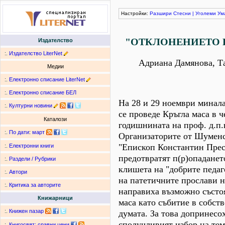
Настройки:
Разшири
Стесни
|
Уголеми
Ум
"ОТКЛОНЕНИЕТО 
Издателство
:.
Издателство LiterNet
Адриана Дамянова, Т
Медии
:.
Електронно списание LiterNet
:.
Електронно списание БЕЛ
На 28 и 29 ноември минал
:.
Културни новини
се проведе Кръгла маса в ч
Каталози
годишнината на проф. д.п.
:.
По дати
:
март
Организаторите от Шуменс
"Епископ Константин Прес
:.
Електронни книги
предотвратят п(р)опаданет
:.
Раздели / Рубрики
клишета на "добрите педаг
:.
Автори
на патетичните прослави 
:.
Критика за авторите
направиха възможно състо
Книжарници
маса като събитие в собст
:.
Книжен пазар
думата. За това допринесо
сполучливият избор на тем
:.
Книгосвят: сравни цени