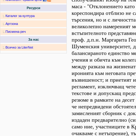
маса - "Отклонението като
Ресурси
кореспондира отблизо не с
:.
Каталог за култура
търсения, но и с личността
:.
Артзона
великолепно намереният м
:.
Писмена реч
встъпителното представяне
проф. д.п.н. Маргарита Гео
За нас
Шуменския университет, 
:.
Всичко за LiterNet
балансираното единство м
учения и обичта към колег
между разказа на жизненат
иронията към неговата пре
възвишеност; и приетият и
регламент, изключващ чете
текстове и допускащ предс
резюме в рамките на десет
че непредвидени обстояте
замисленият сборник с док
издаден предварително (си
само ние, участниците в Кр
очакваме с нетъпрение), т