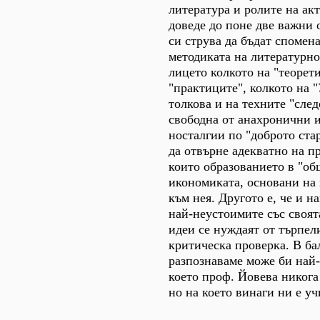
литература и ролите на акт
доведе до поне две важни 
си струва да бъдат спомена
методиката на литературно
лицето колкото на "теорети
"практиците", колкото на 
толкова и на техните "след
свободна от анахронични 
носталгии по "доброто ста
да отвърне адекватно на п
които образованието в "об
икономиката, основани на 
към нея. Другото е, че и н
най-неустоимите със своя
идеи се нуждаят от търпел
критическа проверка. В ба
разпознаваме може би най
което проф. Йовева никога
но на което винаги ни е уч