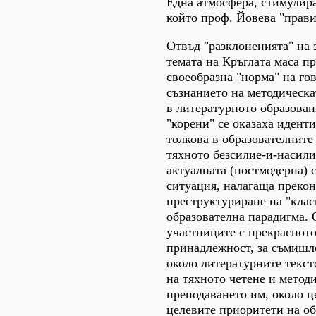
Една атмосфера, стимулира
който проф. Йовева "прави
Отвъд "разклоненията" на 
темата на Кръглата маса п
своеобразна "норма" на го
съзнанието на методическа
в литературното образова
"корени" се оказаха иден
толкова в образователните
тяхното безсилие-и-насили
актуалната (постмодерна) 
ситуация, налагаща преко
преструктуриране на "клас
образователна парадигма. 
участниците с прекрасното
принадлежност, за съмишл
около литературните текст
на тяхното четене и метод
преподаването им, около ц
целевите приоритети на о