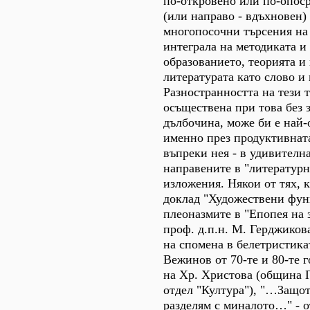
по-откровено или по-опоср
(или направо - вдъхновен)
многопосочни търсения на
интеграла на методиката и
образованието, теорията и
литературата като слово и 
Разностранността на тези 
осъществена при това без з
дълбочина, може би е най
именно през продуктивнат
въпреки нея - в удивителн
направените в "литературн
изложения. Някои от тях, 
доклад "Художествени фун
плеоназмите в "Епопея на 
проф. д.п.н. М. Герджиков
на спомена в белетристика
Вежинов от 70-те и 80-те 
на Хр. Христова (община 
отдел "Култура"), "…Защото
разделям с миналото…" - 