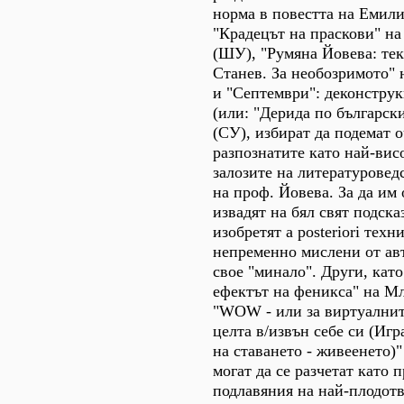
норма в повестта на Емил
"Крадецът на праскови" на
(ШУ), "Румяна Йовева: те
Станев. За необозримото" 
и "Септември": деконструк
(или: "Дерида по българск
(СУ), избират да подемат 
разпознатите като най-ви
залозите на литературовед
на проф. Йовева. За да им
извадят на бял свят подска
изобретят a posteriori техн
непременно мислени от авт
свое "минало". Други, кат
ефектът на феникса" на М
"WOW - или за виртуалнит
целта в/извън себе си (Игр
на ставането - живеенето)"
могат да се разчетат като 
подлавяния на най-плодот