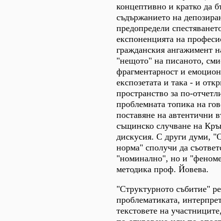
концептивно и кратко да б
съдържанието на депозира
предопредели спестяването
експоненцията на професи
гражданския ангажимент на
"нещото" на писаното, сми
фрагментарност и емоцион
експозетата и така - и отк
пространство за по-отчетл
проблемната топика на гов
поставяне на автентични в
същинско случване на Кръг
дискусия. С други думи, "
норма" сполучи да съответ
"номинално", но и "феноме
методика проф. Йовева.
"Структурното събитие" ре
проблематиката, интерпре
текстовете на участниците,