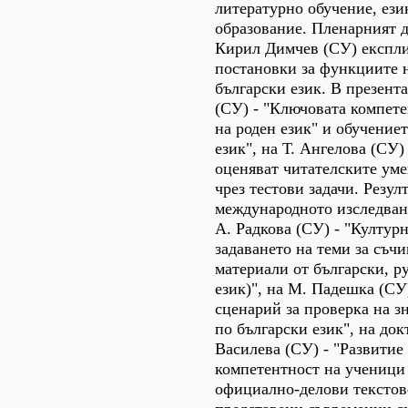
литературно обучение, ези
образование. Пленарният д
Кирил Димчев (СУ) експл
постановки за функциите 
български език. В презент
(СУ) - "Ключовата компет
на роден език" и обучение
език", на Т. Ангелова (СУ)
оценяват читателските ум
чрез тестови задачи. Резул
международното изследван
А. Радкова (СУ) - "Култур
задаването на теми за съч
материали от български, р
език)", на М. Падешка (СУ
сценарий за проверка на з
по български език", на док
Василева (СУ) - "Развитие
компетентност на ученици 
официално-делови текстове