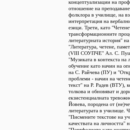
концептуализации на проф
отношение на преподаване
фолклора в училище, на вз
интерпретация на вербалн
езици. Трети, като "Четен
трансформационните проц
литературната история" н
"Литература, четене, памет
(VIII СОУПЧЕ" Ал. С. Пуш
"Музиката в контекста на 
обучение като начин на оп
на С. Райчева (ПУ) и "Отк
проблеми - начин на четен
текст" на Р. Радев (ВТУ), 
толкова и обновяват и дор
екзистенциалната тревожн
Йовева, породена от (не)че
литературата в училище. Ч
"Писмените текстове на у
качествата на личността" 
"Портфолиото като инстру