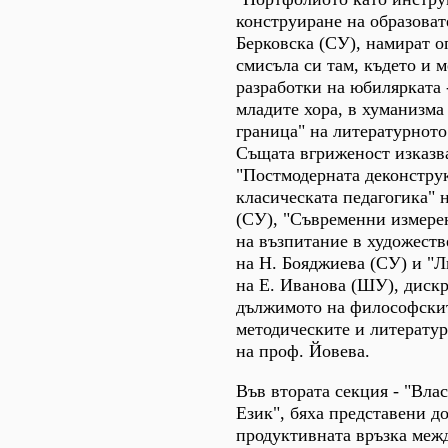
конструиране на образоват
Берковска (СУ), намират о
смисъла си там, където и 
разработки на юбилярката 
младите хора, в хуманизма 
граница" на литературното
Същата вгриженост изказв
"Постмодерната деконстру
класическата педагогика" 
(СУ), "Съвременни измере
на възпитание в художеств
на Н. Бояджиева (СУ) и "Л
на Е. Иванова (ШУ), диск
дължимото на философскит
методическите и литерату
на проф. Йовева.
Във втората секция - "Влас
Език", бяха представени д
продуктивната връзка межд