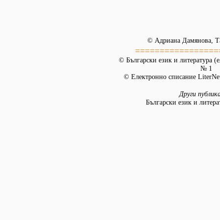
©
Адриана Дамянова, Т
=================
© Български език и литература (е
№ 1
© Електронно списание LiterNet
Други публик
Български език и литера