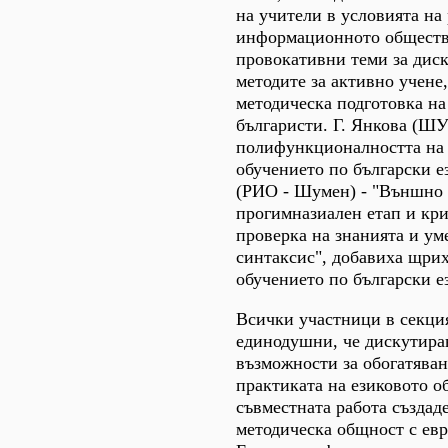
на учители в условията на
информационното обществ
провокативни теми за дис
методите за активно учене
методическа подготовка на
българисти. Г. Янкова (ШУ)
полифункционалността на 
обучението по български е
(РИО - Шумен) - "Външно 
прогимназиален етап и кри
проверка на знанията и ум
синтаксис", добавиха щрих
обучението по български е
Всички участници в секци
единодушни, че дискутира
възможности за обогатяван
практиката на езиковото о
съвместната работа създад
методическа общност с ев