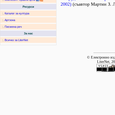
2002)
(съавтор Мартин З. 
Ресурси
:.
Каталог за култура
:.
Артзона
:.
Писмена реч
За нас
:.
Всичко за LiterNet
© Електронно изд
LiterNet, 2