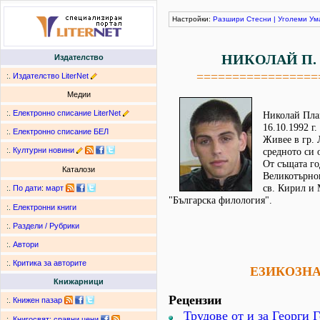
Настройки:
Разшири
Стесни
|
Уголеми
Ум
НИКОЛАЙ П.
Издателство
=================
:.
Издателство LiterNet
Медии
:.
Електронно списание LiterNet
Николай Пла
16.10.1992 г.
:.
Електронно списание БЕЛ
Живее в гр. 
:.
Културни новини
средното си 
От същата го
Каталози
Великотърно
св. Кирил и
:.
По дати
:
март
"Българска филология".
:.
Електронни книги
:.
Раздели / Рубрики
:.
Автори
:.
Критика за авторите
ЕЗИКОЗН
Книжарници
Рецензии
:.
Книжен пазар
Трудове от и за Георги 
:.
Книгосвят: сравни цени