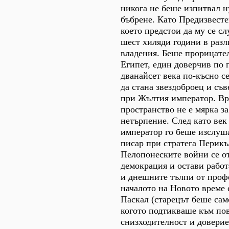
никога не беше изпитвал 
бъбрене. Като Предизвест
което предстои да му се сл
шест хиляди години в раз
владения. Беше прорицате
Египет, един доверчив по 
дванайсет века по-късно се
да стана звездоброец и съ
при Жълтия император. Вр
пространство не е мярка з
нетърпение. След като век
император го беше изслуша
писар при стратега Перикъл
Пелопонеските войни се от
демокрация и остави рабо
и днешните тълпи от проф
началото на Новото време
Паскал (старецът беше сам
когото подтикваше към по
снизходителност и доверие