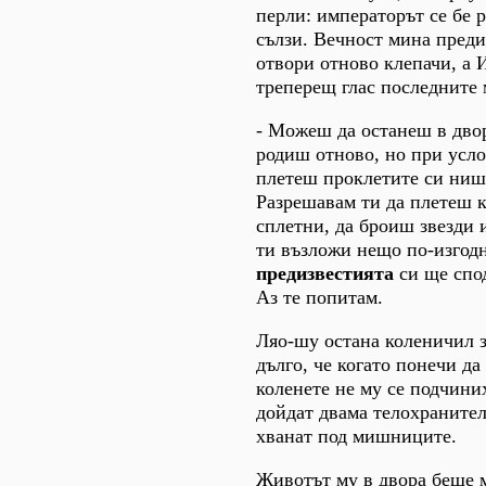
перли: императорът се бе 
сълзи. Вечност мина преди
отвори отново клепачи, а 
треперещ глас последните 
- Можеш да останеш в двор
родиш отново, но при усло
плетеш проклетите си ниш
Разрешавам ти да плетеш 
сплетни, да броиш звезди 
ти възложи нещо по-изгодн
предизвестията
си ще спод
Аз те попитам.
Ляо-шу остана коленичил з
дълго, че когато понечи да
коленете не му се подчини
дойдат двама телохранители
хванат под мишниците.
Животът му в двора беше 