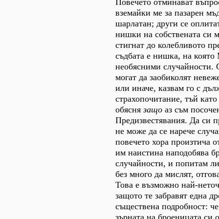
Повечето отминават въпро
вземайки ме за пазарен мъ
шарлатан; други се оплита
нишки на собствената си м
стигнат до колебливото пр
съдбата е нишка, на която
необясними случайности. С
могат да заобиколят невеж
или иначе, казвам го с дъ
страхопочитание, тъй като 
обясня
защо
аз съм посоче
Предизвестявания. Да си п
не може да се нарече случа
повечето хора произтича от
им наистина наподобява б
случайности, и попитам ли
без много да мислят, отгов
Това е възможно най-неточ
защото те забравят една др
съществена подробност: че
зърната на броеницата си о