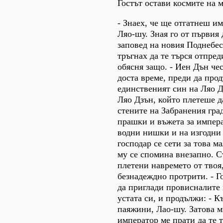
Гостът остави космите на 
- Знаех, че ще отгатнеш им
Ляо-шу. Зная го от първия 
заповед на новия Поднебес
тръгнах да те търся отпред
обясня защо. - Иен Дън чес
доста време, преди да прод
единственият син на Ляо 
Ляо Дзън, който плетеше д
стените на Забранения град
прашки и въжета за импера
водни нишки и на изгодни
господар се сети за това м
му се спомина внезапно. С
плетени навремето от твоя,
безнадеждно протрити. - Г
да приглади провисналите 
устата си, и продължи: - К
паяжини, Лао-шу. Затова 
император ме прати да те 