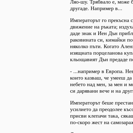
Ляо-шу. Трябвало е, може 
другаде. Например в...
Императорът го прекъсна с
движение на ръката; издух
даде знак и Иен Дън приб
раковината си, кимайки по
няколко пъти. Когато Ален
изящната порцеланова куп
кльощавият Дън предаде п
- ...например в Европа. Н
които казваш, че умееш да
небето над мен, за мен и м
си дарявани вече и на дру
Императорът беше престана
усилието да преодолее къс
присви клепачи така, сяка
по-скоро жест на самозара