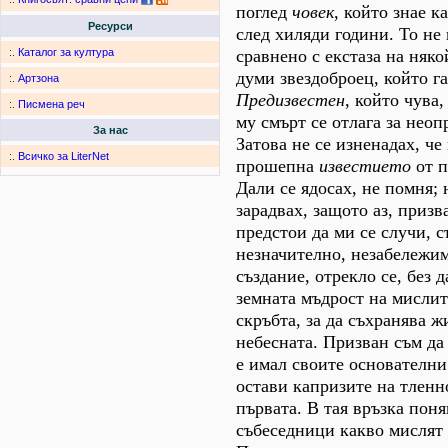
поглед
човек
, който знае к
Ресурси
след хиляди години. То не
сравнено с екстаза на няко
:.
Каталог за култура
думи звездоброец, който га
:.
Артзона
Предизвестен
, който чува
:.
Писмена реч
му смърт се отлага за неоп
За нас
Затова не се изненадах, че
:.
Всичко за LiterNet
прошепна
известието
от п
Дали се ядосах, не помня; 
зарадвах, защото аз, призв
предстои да ми се случи, с
незначително, незабележим
създание, отрекло се, без д
земната мъдрост на мислит
скръбта, за да съхранява ж
небесната. Призван съм да
е имал своите основателни
остави капризите на тленн
първата. В тая връзка поня
събеседници какво мислят 