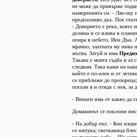
не може да привърже пода
намеренията си. - Ляо-шу 
предпазливо дъх. Пое глът
- Доверието е река, която 
долина и се влива в плани
опира в небето, Иен Дън. 
мрачно, златната му нива 
жътва. Затуй и има
Предиз
Такава е моята съдба и аз 
следвам. Така кажи на наш
който е по-ален и от летни
се приближи до прозореца; 
погали я и отиде с нея, за 
- Винаги има от какво да с
Домакинът се поклони ниск
- На добър път. - Кон изцв
се напука; светкавица бле
на тъмното небе. - Ще изпъ