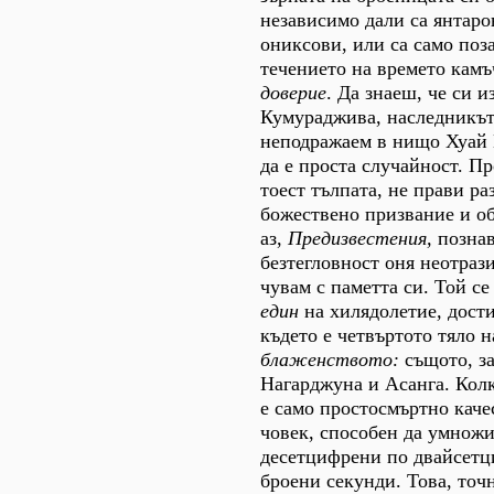
независимо дали са янтаро
ониксови, или са само поз
течението на времето камъ
доверие
. Да знаеш, че си и
Кумураджива, наследникът
неподражаем в нищо Хуай 
да е проста случайност. П
тоест тълпата, не прави р
божествено призвание и об
аз,
Предизвестения,
познав
безтегловност оня неотра
чувам с паметта си. Той се
един
на хилядолетие
,
дости
където е четвъртото тяло н
блаженството:
същото, за
Нагарджуна и Асанга. Колк
е само простосмъртно каче
човек, способен да умнож
десетцифрени по двайсетц
броени секунди. Това, точ