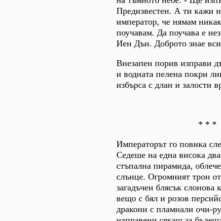
Предизвестен. А ти кажи 
император, че нямам никак
поучавам. Да поучава е нез
Иен Дън. Доброто знае вси
Внезапен порив изправи д
и водната пелена покри ли
избърса с длан и залости в
* * *
Императорът го повика сле
Седеше на една висока два
стъпална пирамида, облече
слънце. Огромният трон от
загадъчен блясък слонова 
вещо с бял и розов персий
дракони с пламнали очи-ру
направени сякаш за бъдеща