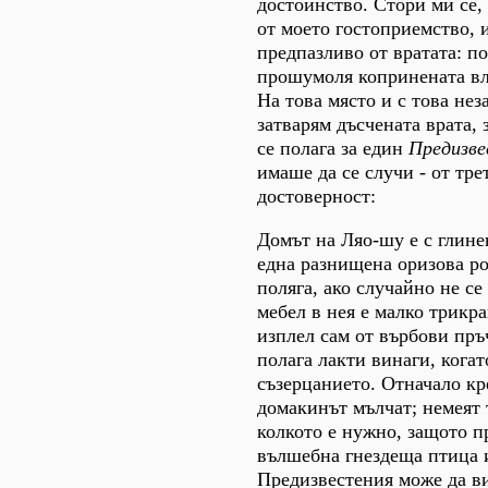
достойнство. Стори ми се, 
от моето гостоприемство, 
предпазливо от вратата: п
прошумоля копринената вл
На това място и с това не
затварям дъсчената врата, 
се полага за един
Предизв
имаше да се случи - от тре
достоверност:
Домът на Ляо-шу е с глине
една разнищена оризова ро
поляга, ако случайно не се
мебел в нея е малко трикра
изплел сам от върбови пръ
полага лакти винаги, когат
съзерцанието. Отначало кр
домакинът мълчат; немеят 
колкото е нужно, защото п
вълшебна гнездеща птица 
Предизвестения може да в