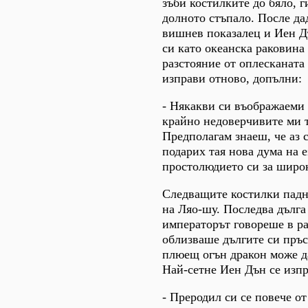
зъби костилките до бяло, г
долното стъпало. После да
вишнев показалец и Иен Д
си като океанска раковина
разстояние от оплесканата 
изправи отново, допълни:
- Някакви си въображаеми
крайно недоверчивите ми 
Предполагам знаеш, че аз 
подарих тая нова дума на е
простолюдието си за широк
Следващите костилки падн
на Ляо-шу. Последва дълга 
императорът говореше в ра
облизваше дългите си пръс
плюещ огън дракон може да
Най-сетне Иен Дън се изпра
- Преродил си се повече от