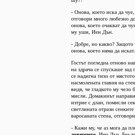
- Онова, което иска да чуе,
отговори много любезно до
онова, което очакват да ч
му уши, Иен Дън.
- Добре, но какво? Защото 
онова, което няма да искат
Гостът погледна отново на
на здрача се спускаше зад
се надигна тихо от мястото
насмолената главня на сте
видя, че гладкото му чело 
мисли. Домакинът направи 
изтрие с длан, помисли сек
светлината отрази сенките
варосаната стена, отговори
- Кажи му, че аз мога да п
доверието
, Иен Дън. Без 