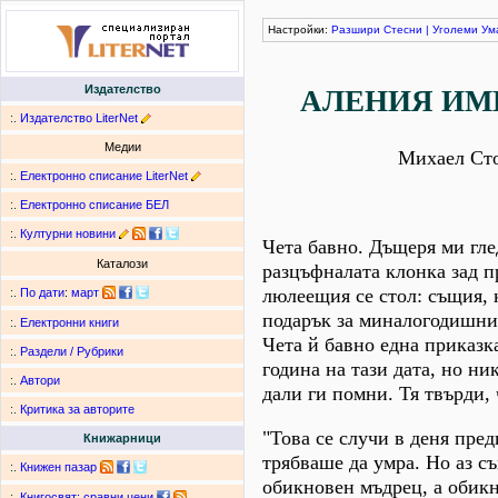
Настройки:
Разшири
Стесни
|
Уголеми
Ум
Издателство
АЛЕНИЯ ИМ
:.
Издателство LiterNet
Медии
Михаел Ст
:.
Електронно списание LiterNet
:.
Електронно списание БЕЛ
:.
Културни новини
Чета бавно. Дъщеря ми гле
Каталози
разцъфналата клонка зад п
люлеещия се стол: същия, 
:.
По дати
:
март
подарък за миналогодишни
:.
Електронни книги
Чета й бавно една приказк
:.
Раздели / Рубрики
година на тази дата, но ни
:.
Автори
дали ги помни. Тя твърди, 
:.
Критика за авторите
"Това се случи в деня пред
Книжарници
трябваше да умра. Но аз с
:.
Книжен пазар
обикновен мъдрец, а обик
:.
Книгосвят: сравни цени