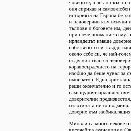
човеците, а век по-късно о
оня сприхав и самовлюбен 
историята на Европа бе за
и недоверчив към всички 
тълпове и боговете им, деи
привлече вниманието му, н
ирландецът имаше доверие
собственото си твърдоглав
около себе си, че най-голе
отделния тълп са недовери
коравосърдечието на терора
изобщо да беше чувал за с
император. Една кристалн
реши окончателно и го ост
сам: щурият ирландец ням
доверителни предизвестия,
гилотината не го подмина:
доверие към заобикалящия 
Минали са много векове от
височайша аудиенция в Сян