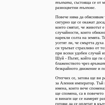
тълпата
, състояща се от 
разноцветни
тълпове
.
Повече няма да обяснявам 
сигурно ще се окажат доса
които смятат, че животът е
случайности, които обикн
нарекли солта на земята. Т
усетят ли, че смъртта духа
си тръгват страхливо от то
при всеки удобен случай и
Шуй - Пътят, който ще ги 
блаженството чрез
връзка
безкрайното движение и по
Отегчих се, затова ще ви 
за Аления император. Тъй
имена, които вече споменах
ще спомена, са в повечето
и винаги ще се намерят ра
готови да се оплетат в къл