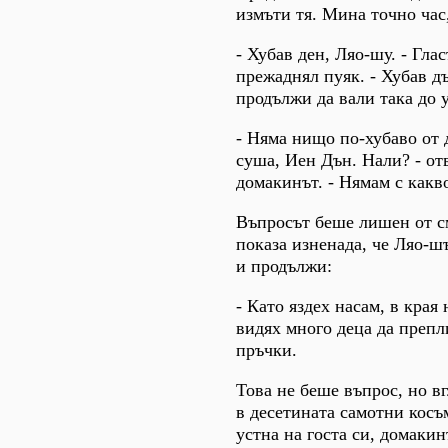
измъти тя. Мина точно час,
- Хубав ден, Ляо-шу. - Гла
прежаднял пуяк. - Хубав д
продължи да вали така до у
- Няма нищо по-хубаво от 
суша, Иен Дън. Нали? - от
домакинът. - Нямам с какв
Въпросът беше лишен от см
показа изненада, че Ляо-ш
и продължи:
- Като яздех насам, в края
видях много деца да преп
пръчки.
Това не беше въпрос, но в
в десетината самотни косъ
устна на госта си, домакин