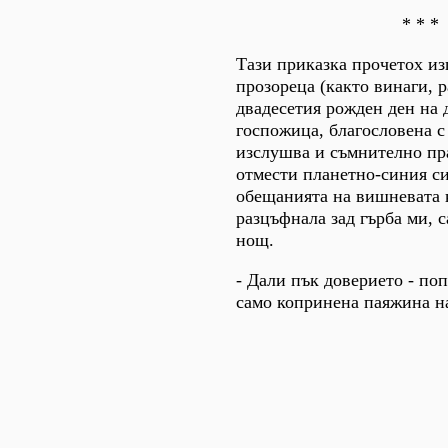
* * *
Тази приказка прочетох из
прозореца (както винаги, р
двадесетия рожден ден на 
госпожица, благословена с
изслушва и съмнително пр
отмести планетно-синия си
обещанията на вишневата 
разцъфнала зад гърба ми, с
нощ.
- Дали пък доверието - поп
само копринена паяжина н