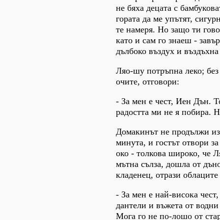
не бяха децата с бамбукова
гората да ме упътят, сигур
те намеря. Но защо ти гово
като и сам го знаеш - зав
дълбоко въздух и въздъхна
Ляо-шу потръпна леко; без 
очите, отговори:
- За мен е чест, Иен Дън. Т
радостта ми не я побира. Н
Домакинът не продължи из
минута, и гостът отвори за
око - толкова широко, че 
мътна сълза, дошла от дън
кладенец, отрази облаците 
- За мен е най-висока чест,
дантели и въжета от водни
Мога го не по-лошо от стар