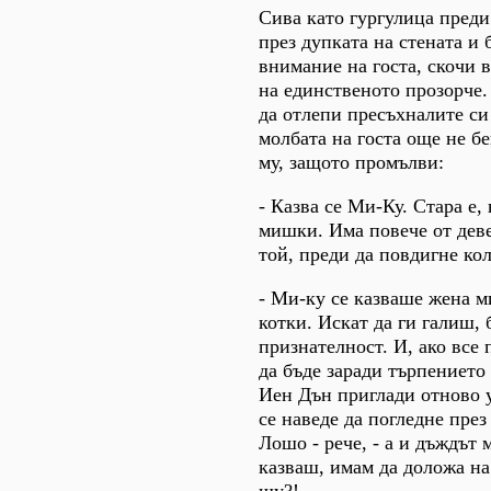
Сива като гургулица преди
през дупката на стената и 
внимание на госта, скочи 
на единственото прозорче
да отлепи пресъхналите си
молбата на госта още не б
му, защото промълви:
- Казва се Ми-Ку. Стара е,
мишки. Има повече от деве
той, преди да повдигне ко
- Ми-ку се казваше жена м
котки. Искат да ги галиш, 
признателност. И, ако все 
да бъде заради търпението т
Иен Дън приглади отново 
се наведе да погледне през
Лошо - рече, - а и дъждът 
казваш, имам да доложа на
шу?!