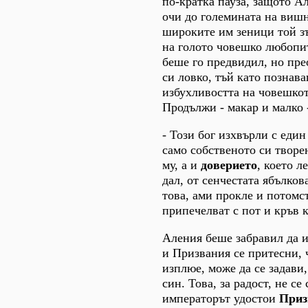
по-кратка пауза, защото А
очи до големината на вишн
широките им зеници той з
на голото човешко любопит
беше го предвидил, но пр
си ловко, тъй като познав
избухливостта на човешко
Продължи - макар и малко 
- Този бог изхвърли с един
само собственото си творе
му, а и
доверието
, което л
дал, от сенчестата ябълков
това, ами прокле и потомс
припечелват с пот и кръв к
Аления беше забравил да и
и Призвания се притесни, ч
изплюе, може да се задави,
син. Това, за радост, не се
императорът удостои
Приз