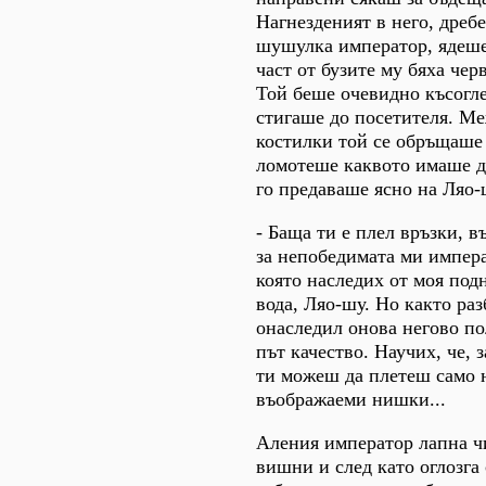
Нагнезденият в него, дребе
шушулка император, ядеше
част от бузите му бяха чер
Той беше очевидно късогле
стигаше до посетителя. М
костилки той се обръщаше
ломотеше каквото имаше д
го предаваше ясно на Ляо-
- Баща ти е плел връзки, в
за непобедимата ми импера
която наследих от моя под
вода, Ляо-шу. Но както раз
онаследил онова негово по
път качество. Научих, че, з
ти можеш да плетеш само 
въображаеми нишки...
Аления император лапна 
вишни и след като оглозга