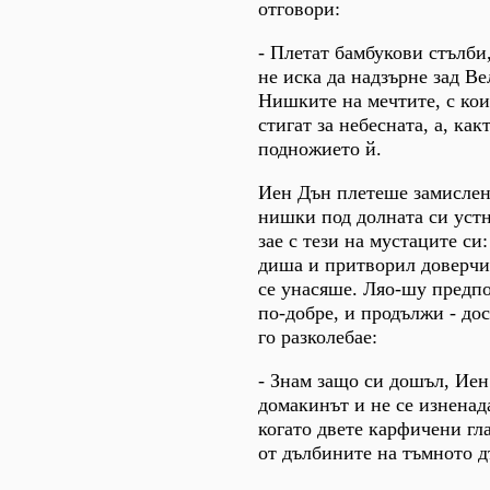
отговори:
- Плетат бамбукови стълби
не иска да надзърне зад Ве
Нишките на мечтите, с кои
стигат за небесната, а, как
подножието й.
Иен Дън плетеше замислен
нишки под долната си устн
зае с тези на мустаците си
диша и притворил доверчи
се унасяше. Ляо-шу предпо
по-добре, и продължи - дос
го разколебае:
- Знам защо си дошъл, Иен
домакинът и не се изненад
когато двете карфичени гл
от дълбините на тъмното д