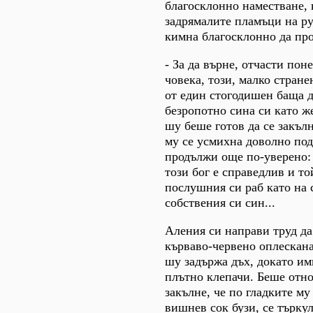
благосклонно наместване, 
задрямалите пламъци на р
кимна благосклонно да про
- За да върне, отчасти пон
човека, този, малко стране
от един стогодишен баща д
безропотно сина си като же
шу беше готов да се закъл
му се усмихна доволно под
продължи още по-уверено: 
този бог е справедлив и т
послушния си раб като на 
собствения си син...
Аления си направи труд да
кърваво-червено оплескана
шу задържа дъх, докато им
плътно клепачи. Беше отно
закълне, че по гладките му
вишнев сок бузи, се търку