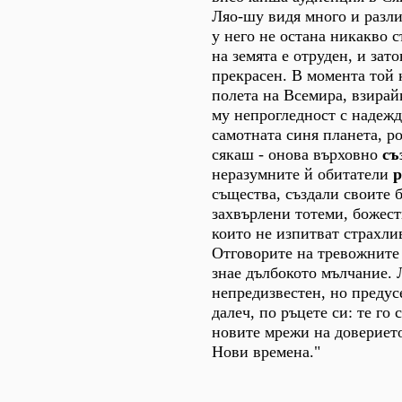
Ляо-шу видя много и разли
у него не остана никакво 
на земята е отруден, и зат
прекрасен. В момента той 
полета на Всемира, взирай
му непрогледност с надежд
самотната синя планета, р
сякаш - онова върховно
съ
неразумните й обитатели
р
същества, създали своите 
захвърлени тотеми, божест
които не изпитват страхли
Отговорите на тревожните
знае дълбокото мълчание. 
непредизвестен, но предусе
далеч, по ръцете си: те го 
новите мрежи на довериет
Нови времена."