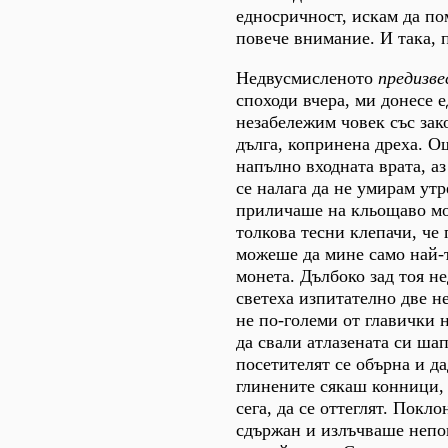
едносричност, искам да по
повече внимание. И така, 
Недвусмисленото
предизве
споходи вчера, ми донесе 
незабележим човек със зак
дълга, копринена дреха. О
напълно входната врата, аз
се налага да не умирам утр
приличаше на кльощаво м
толкова тесни клепачи, че 
можеше да мине само най-
монета. Дълбоко зад тоя н
светеха изпитателно две 
не по-големи от главички 
да свали атлазената си шап
посетителят се обърна и да
глинените сякаш конници, 
сега, да се оттеглят. Покл
сдържан и излъчваше неп