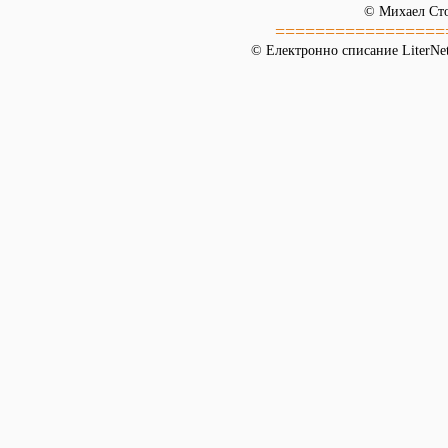
© Михаел Ст
=================
© Електронно списание LiterNet