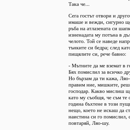
Така че...
Сега гостът отвори и друго
имаше и вежди, сигурно щ
ръба на атлазената си шап
изненадата му потъна в дъ
челото. Той се наведе напр
тънките си бедра; след кат
пищялите си, рече бавно:
- Мътните да ме вземат в г
Бях помислил за всичко дру
Но бързам да ти кажа, Ляо-
правим ние, мишките, реш
господар. Какво мислиш ще
като му съобщя, че съм те 
година бъхтене в този пу
нещо, което не искаш да с
наистина си го помислил, с
повтаряй, Ляо-шу.