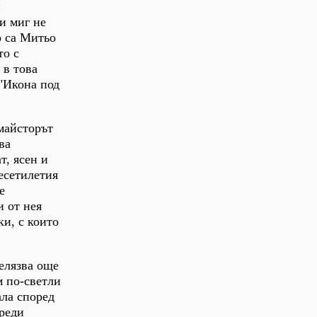
и
и миг не
о са Митьо
то с
 в това
("Икона под
майсторът
ва
т, ясен и
десетилетия
е
и от нея
ки, с които
белязва още
м по-светли
ала според
преди