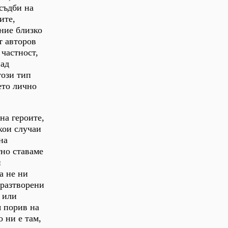
съдби на
ите,
ние близко
т авторов
 частност,
над
този тип
ето лично
на героите,
кои случаи
на
тно ставаме
и
а не ни
 разтворени
 или
я порив на
 ни е там,