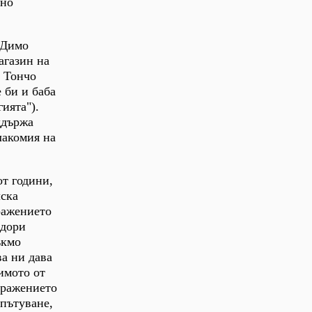
чно
 Димо
агазин на
я Тончо
 би и баба
ията").
ддържа
лакомия на
от години,
лска
бражението
 дори
ъкмо
ва ни дава
имото от
ображението
 пътуване,