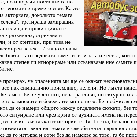
е, но и поради носталгията по
от епохата и времето свят. Както
на авторката, доколкото темата
"селска", третираща замиращия
ки селища в провинцията) е
а - развивана, отричана и
ли, и от критици, при това не
, всемирен аспект. И защото нали
 любовта, като родовата памет или вярата и честта, които
каква степен ги игнорираме или осъзнаваме ние самите п
битие.
 прозирах, че опасенията ми ще се окажат неоснователн
 все пак симпатично приемливо, нелепи. Но тъгата наист
 Бе в мен. Бе в чувството, ненатрапливо, но сигурно зав
з и в размислите и бележките ми по него. Бе в обмисляни
пита да се намери общото между отделните сюжети, без то
ото ситуиране или чрез кръга от дузината имена на перс
уг начин във всяка от историите. Тя, Тъгата, бе кроснот
познатата тъкан на темата в самобитната шарка на стил
з да го изтъква и дори без да намеква за това, тя бе прие