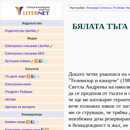
Настройки:
Разшири
Стесни
|
Уголеми
Ум
Издателство
БЯЛАТА ТЪГА
:.
Издателство LiterNet
Медии
:.
Електронно списание LiterNet
:.
Електронно списание БЕЛ
:.
Културни новини
Каталози
Докато четях ръкописа на 
:.
По дати
:
март
"Телевизор и канарче" (198
:.
Електронни книги
Светла Андреева на няколк
:.
Раздели / Рубрики
да се предпазя от тъгата и 
че ще ме натоварят героите
:.
Автори
вече познавах някои от заг
:.
Критика за авторите
ми се струваше, че трябва 
Книжарници
неизбежна доза резервиран
:.
Книжен пазар
в безнадеждност и жал, не 
:.
Книгосвят: сравни цени