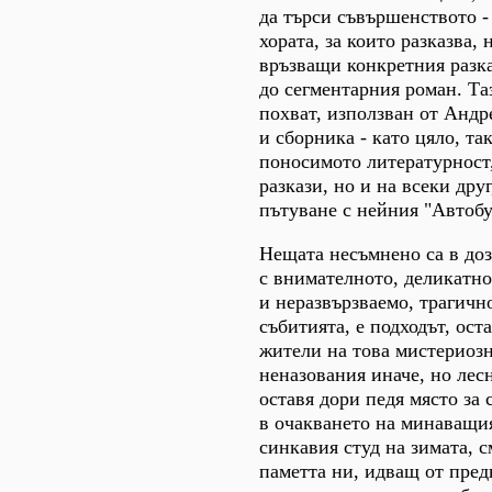
да търси съвършенството -
хората, за които разказва,
връзващи конкретния разка
до сегментарния роман. Та
похват, използван от Андре
и сборника - като цяло, та
поносимото литературност,
разкази, но и на всеки дру
пътуване с нейния "Автобус
Нещата несъмнено са в доз
с внимателното, деликатно 
и неразвързваемо, трагичн
събитията, е подходът, ост
жители на това мистериозн
неназования иначе, но лесн
оставя дори педя място за 
в очакването на минаващия
синкавия студ на зимата, с
паметта ни, идващ от пред