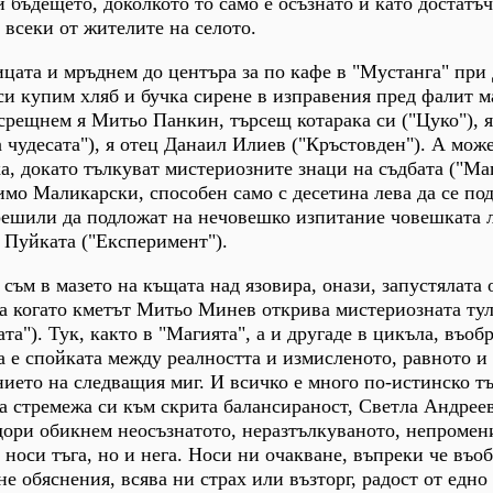
и бъдещето, доколкото то само е осъзнато и като достатъ
 всеки от жителите на селото.
лицата и мръднем до центъра за по кафе в "Мустанга" при
си купим хляб и бучка сирене в изправения пред фалит м
срещнем я Митьо Панкин, търсещ котарака си ("Цуко"), 
 чудесата"), я отец Данаил Илиев ("Кръстовден"). А може
а, докато тълкуват мистериозните знаци на съдбата ("Маг
мо Маликарски, способен само с десетина лева да се по
решили да подложат на нечовешко изпитание човешката 
Пуйката ("Експеримент").
съм в мазето на къщата над язовира, онази, запустялата 
га когато кметът Митьо Минев открива мистериозната ту
та"). Тук, както в "Магията", а и другаде в цикъла, въо
а е спойката между реалността и измисленото, равното и
ието на следващия миг. И всичко е много по-истинско т
 на стремежа си към скрита балансираност, Светла Андрее
дори обикнем неосъзнатото, неразтълкуваното, непромен
 носи тъга, но и нега. Носи ни очакване, въпреки че въ
е обяснения, всява ни страх или възторг, радост от едно