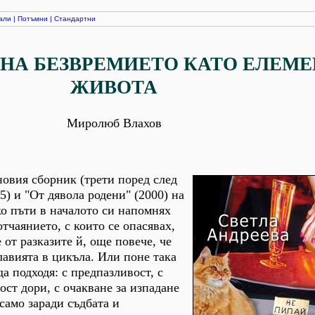
али
|
Потъмни
|
Стандартни
 НА БЕЗВРЕМИЕТО КАТО ЕЛЕМЕ
ЖИВОТА
Миролюб Влахов
новия сборник (трети поред след
5) и "От дявола родени" (2000) на
о пъти в началото си напомнях
отчаянието, с които се опасявах,
 от разказите й, още повече, че
лавията в цикъла. Или поне така
да подходя: с предпазливост, с
ост дори, с очакване за изпадане
само заради съдбата и