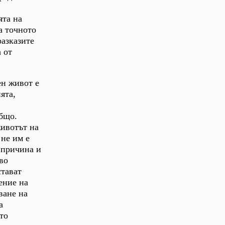
ята на
а точното
разказите
 от
ен живот е
ята,
общо.
животът на
 не им е
и причина и
во
стават
ение на
ване на
а
то