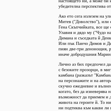
настоящето ни, а може би 
убедителна перспектива от
Ако ето сега излезем на у
Митев ("Доволство"), или 
Гена Скъпчийката, все ще 
Улавия и дядо му ("Чудо на
Димана и съседката й Денк
Или пък Панчо Димов и Ди
пиян две-три денонощия, 
иначе добродушния Марин 
Лично аз бих предпочел да 
с безоките прозорци, в ми
камбана (разказът "Камбана
на персонажите и на автор
скучно ежедневие и вълнен
когато, без да изневерява
възможност да приемем и 
живота на героите й. То ни
ни подтиква към какви ли н