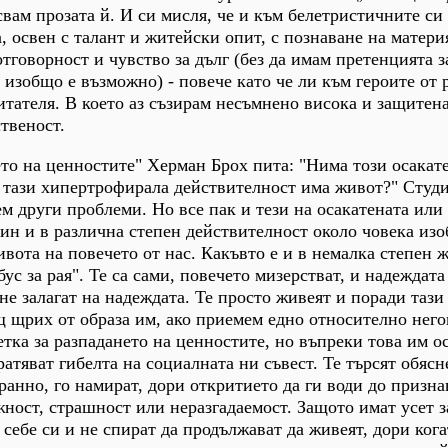
свам прозата й. И си мисля, че и към белетристичните си
, освен с талант и житейски опит, с познаване на матери
тговорност и чувство за дълг (без да имам претенцията з
 изобщо е възможно) - повече като че ли към героите от 
читателя. В което аз съзирам несъмнено висока и защитена
твеност.
ето на ценностите" Херман Брох пита: "Нима този осакат
 тази хипертрофирала действителност има живот?" Студи
ем други проблеми. Но все пак и тези на осакатената или
ин и в различна степен действителност около човека из
ивота на повечето от нас. Какъвто е и в немалка степен 
ус за рая". Те са сами, повечето мизерстват, и надеждата
не залагат на надеждата. Те просто живеят и поради таз
 щрих от образа им, ако приемем едно относително него
етка за разпадането на ценностите, но въпреки това им о
атяват гибелта на социалната ни съвест. Те търсят обясн
ранно, го намират, дори откритието да ги води до призна
ност, страшност или неразгадаемост. Защото имат усет з
 себе си и не спират да продължават да живеят, дори кога