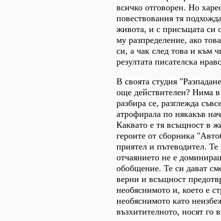
всичко отговорен. Но харе
повествования тя подхожда
живота, и с присъщата си о
му разпределение, ако това
си, а чак след това и към 
резултата писателска нравс
В своята студия "Разпадан
още действителен? Нима в
разбира се, разглежда съвс
атрофирала по някакъв нач
Каквато е тя всъщност в ж
героите от сборника "Автоб
приятел и пътеводител. Те 
отчаянието не е доминиращ
обобщение. Те си дават см
верни и всъщност предотвр
необяснимото и, което е ст
необяснимото като неизбеж
възхитителното, носят го в