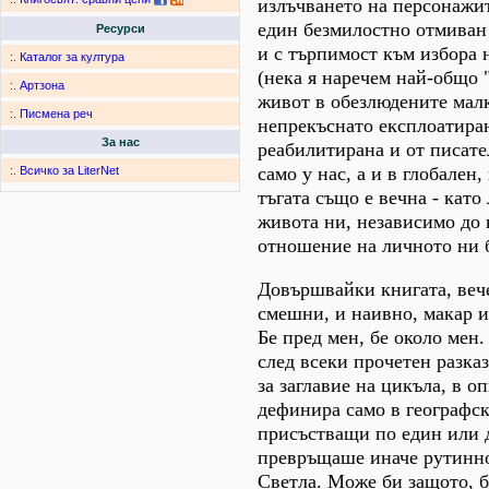
излъчването на персонажит
един безмилостно отмиван 
Ресурси
и с търпимост към избора 
:.
Каталог за култура
(нека я наречем най-общо 
:.
Артзона
живот в обезлюдените мал
:.
Писмена реч
непрекъснато експлоатиран
За нас
реабилитирана и от писате
само у нас, а и в глобален
:.
Всичко за LiterNet
тъгата също е вечна - като
живота ни, независимо до 
отношение на личното ни 
Довършвайки книгата, вече
смешни, и наивно, макар и
Бе пред мен, бе около мен.
след всеки прочетен разка
за заглавие на цикъла, в о
дефинира само в географск
присъстващи по един или др
превръщаше иначе рутинно 
Светла. Може би защото, бе