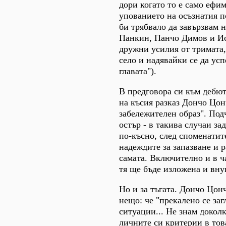
дори когато то е само ефи
упованието на осъзнатия по
би трябвало да завързвам 
Панкин, Панчо Димов и Ис
дружни усилия от тримата,
село и надявайки се да усп
главата").
В предговора си към дебют
на късия разказ Дончо Цонч
забележителен образ". Подч
остър - в такива случаи за
по-късно, след споменатит
надеждите за запазване и 
самата. Включително и в ч
тя ще бъде изложена и вну
Но и за тъгата. Дончо Цонч
нещо: че "прекалено се за
ситуации... Не знам доколк
личните си критерии в тов