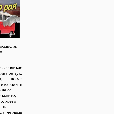
 осмислят
о
и, донякъде
ина бе тук.
ладяващо ме
те варианти
 да се
онажите,
о, което
а на
ла, че няма