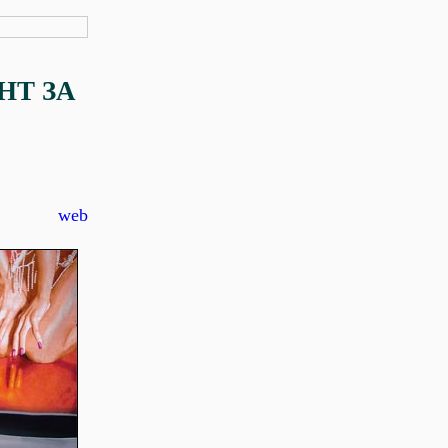
НТ ЗА
web