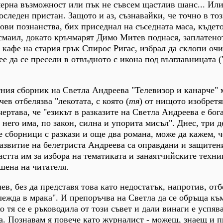
мерна възможност или пък не съвсем щастлив шанс... Ил
следен пристан. Защото и аз, съзнавайки, че точно в тоз
нови познанства, бих приседнал на съседната маса, къдет
маил, докато кръчмарят Димо Митев поднася, заплатено
 кафе на стария грък Спирос Ригас, избрал да склопи очи
ее да се пресели в отвъдното с икона под възглавницата 
ния сборник на Светла Андреева "Телевизор и канарче" 
ев отбелязва "лекотата, с която (
тя
) от нищото изобретя
ертава, че "езикът в разказите на Светла Андреева е бога
д него има, по закон, силна и упорита мисъл". Днес, три 
е сборници с разкази и още два романа, може да кажем, ч
развитие на белетриста Андреева са оправдани и защитен
астта им за избора на тематиката и занаятчийските техни
шена на читателя.
ев, без да представя това като недостатък, напротив, от
глежда в мрака". И препоръчва на Светла да се обръща къ
о тя се е ръководила от този съвет и дали винаги е успяв
а. Познавам я повече като журналист - можещ, знаещ и 