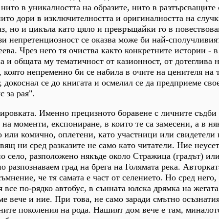
 нито в уникалността на образите, нито в разтърсващите 
 нито дори в изключителността и оригиналността на случк
з, но и цикъла като цяло и превръщайки го в повествова
зи непретенциозност се оказва може би най-сполучливия
ева. Чрез него тя очиства както конкретните истории - в
ка и общата му тематичност от казионност, от дотеглива 
 която непременно би се набила в очите на ценителя на 
г, докоснал се до книгата и осмелил се да предприеме сво
 за рая".
ировката. Именно прецизното боравене с личните съдби 
на моменти, експониране, в които те са замесени, а в ня
о или комично, оплетени, като участници или свидетели 
авящ ни сред разказите не само като читатели. Ние неусе
о село, разположено някъде около Стражица (градът) ил
о разпознаваем град на брега на Голямата река. Авторкат
съмнение, че тя самата е част от селението. Но сред него,
 все по-рядко автобус, в сънната юлска дрямка на жегата
ме вече и ние. При това, не само заради смътно осъзнати
ните поколения на рода. Нашият дом вече е там, миналото