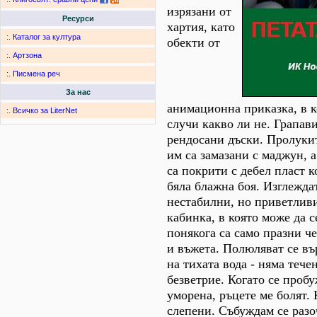
изрязани от
Ресурси
хартия, като
:.
Каталог за култура
обекти от
:.
Артзона
:.
Писмена реч
За нас
анимационна приказка, в к
:.
Всичко за LiterNet
случи какво ли не. Грапави
рендосани дъски. Пролуки
им са замазани с маджун, 
са покрити с дебел пласт 
бяла блажна боя. Изглежда
нестабилни, но приветлив
кабинка, в която може да 
понякога са само празни ч
и въжета. Полюляват се въ
на тихата вода - няма тече
безветрие. Когато се проб
уморена, ръцете ме болят. 
слепени. Събуждам се разо