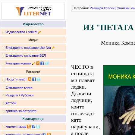
Настройки:
Разшири
Стесни
|
Уголеми
Ум
Издателство
ИЗ "ПЕТАТА
:.
Издателство LiterNet
Медии
Моника Комп
:.
Електронно списание LiterNet
:.
Електронно списание БЕЛ
:.
Културни новини
ЧЕСТО в
Каталози
сънищата
ми плават
:.
По дати
:
март
лодки.
:.
Електронни книги
Дървени
:.
Раздели / Рубрики
лодчици,
:.
Автори
които
:.
Критика за авторите
изглеждат
като
Книжарници
нарисувани,
:.
Книжен пазар
а после
:.
Книгосвят: сравни цени