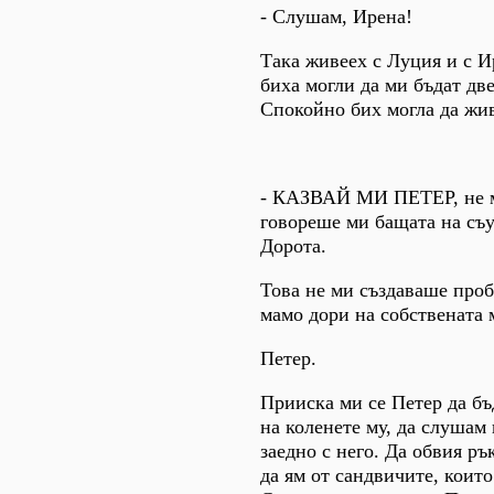
- Слушам, Ирена!
Така живеех с Луция и с И
биха могли да ми бъдат дв
Спокойно бих могла да жив
- КАЗВАЙ МИ ПЕТЕР, не м
говореше ми бащата на съ
Дорота.
Това не ми създаваше проб
мамо дори на собствената 
Петер.
Прииска ми се Петер да бъд
на коленете му, да слушам
заедно с него. Да обвия ръ
да ям от сандвичите, коит