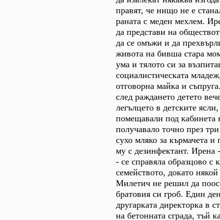
правят, че нищо не е стан
раната с меден мехлем. Ир
да представи на обществот
да се омъжи и да прехвърл
живота на бивша стара мом
ума и тялото си за възпита
социалистическата младеж,
отговорна майка и съпруг
след раждането детето веч
легълцето в детските ясли,
помещавали под кабинета 
получавало точно през тр
сухо мляко за кърмачета и
му с дезинфектант. Ирена -
- се справяла образцово с 
семейството, докато някой
Милетич не решил да поос
братовия си гроб. Един де
другарката директорка в ст
на бетонната сграда, тъй к