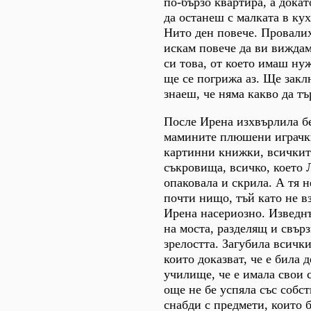
по-бързо квартира, а докат
да останеш с малката в кух
Нито ден повече. Провалих
искам повече да ви виждам
си това, от което имаш нуж
ще се погрижа аз. Ще заклю
знаеш, че няма какво да т
После Ирена изхвърлила б
мамините плюшени играчки
картинни книжки, всичкит
съкровища, всичко, което 
опаковала и скрила. А тя 
почти нищо, тъй като не в
Ирена насериозно. Изведн
на моста, разделящ и свър
зрелостта. Загубила всичк
които доказват, че е била д
училище, че е имала свои с
още не бе успяла със собст
снабди с предмети, които 