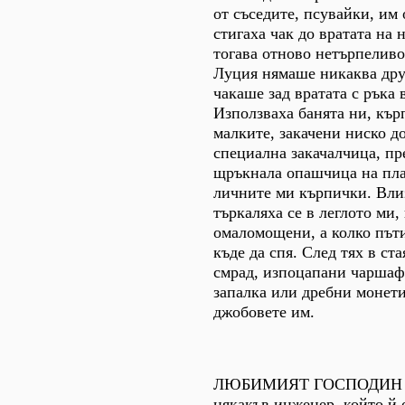
от съседите, псувайки, им 
стигаха чак до вратата на
тогава отново нетърпеливо
Луция нямаше никаква друг
чакаше зад вратата с ръка 
Използваха банята ни, кър
малките, закачени ниско д
специална закачалчица, п
щръкнала опашчица на пла
личните ми кърпички. Влиз
търкаляха се в леглото ми,
омаломощени, а колко пъти
къде да спя. След тях в ст
смрад, изпоцапани чаршафи
запалка или дребни монети
джобовете им.
ЛЮБИМИЯТ ГОСПОДИН 
някакъв инженер, който й 