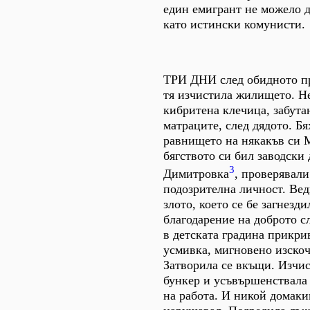
един емигрант не можело д
като истински комунисти.
ТРИ ДНИ след обидното пр
тя изчистила жилището. Н
кибритена клечица, забута
матраците, след дядото. Б
равнището на някакъв си 
бягството си бил заводски
3
Димитровка
, проверявали
подозрителна личност. Вед
злото, което се бе загнезди
благодарение на доброто 
в детската градина прикри
усмивка, мигновено изско
Затворила се вкъщи. Изчи
бункер и усъвършенствала
на работа. И никой домаки