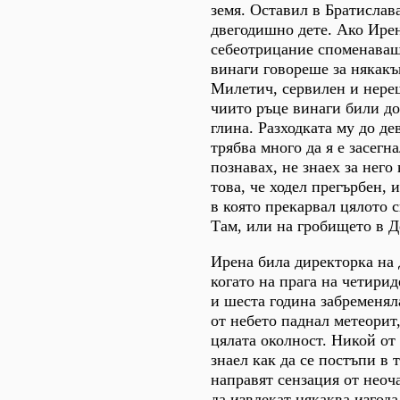
земя. Оставил в Братислав
двегодишно дете. Ако Ирен
себеотрицание споменаваш
винаги говореше за някакъ
Милетич, сервилен и нере
чиито ръце винаги били до
глина. Разходката му до д
трябва много да я е засегна
познавах, не знаех за него
това, че ходел прегърбен, 
в която прекарвал цялото 
Там, или на гробището в Д
Ирена била директорка на 
когато на прага на четирид
и шеста година забременял
от небето паднал метеорит
цялата околност. Никой от
знаел как да се постъпи в 
направят сензация от неоч
да извлекат някаква изгода 