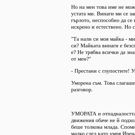
Но на мен това име не мож
устата ми. Винаги ми се з
гърлото, неспособно да се
искрено и естествено. Но с
"Та нали си моя майка - ми
си? Майката винаги е безс
е? Не трябва всички да зн
от мен?"
- Престани с глупостите! 
Уморена съм. Това слагаше
разговор.
УМОРАТА и отпадналостта
движения обаче не й подхо
беше толкова млада. Спом
малко след като умря Ирен