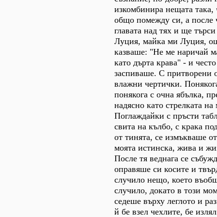
изкомбинира нещата така, 
общо помежду си, а после 
главата над тях и ще търси
Луция, майка ми Луция, о
казваше: "Не ме наричай м
като дърта крава" - и често
заспиваше. С притворени о
влажни чертички. Понякога
понякога с очна ябълка, п
надясно като стрелката на
Поглаждайки с пръсти табл
свита на кълбо, с крака под
от тинята, се измъкваше от
моята истинска, жива и жи
После тя веднага се събуж
оправяше си косите и твърд
случило нещо, което въобщ
случило, докато в този мом
седеше върху леглото и р
й бе взел чехлите, бе излял