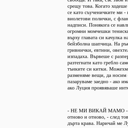
срещу това. Когато ходеше
се като съученичките ми -
виолетови полички, с флан
надписи. Понякога се нав
огромни момчешки тениск
върху главата си качулка н
бейзболна шапчица. На ръ
гривнички, евтини, овехте
изпадаха. Вървеше с разпе
разтегнати като гребло сам
тънките си китки. Можехм
разменяме вещи, да носим 
пазаруваме заедно - ако и
ако Луция проявяваше инте
- НЕ МИ ВИКАЙ МАМО - 
отново и отново, - след то
дърта крава. Наричай ме Л