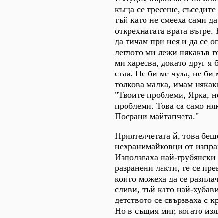
къща се тресеше, съседите
тъй като не смееха сами да
открехнатата врата вътре.
да тичам при нея и да се о
леглото ми лежи някакъв г
ми харесва, докато друг я 
стая. Не би ме чула, не би 
толкова малка, имам някак
"Твоите проблеми, Ярка, н
проблеми. Това са само ня
Посрани майтапчета."
Приятелчетата й, това беш
нехранимайковци от изпра
Използваха най-грубянски 
разранени лакти, те се пр
които можеха да се разпла
сливи, тъй като най-хубав
детството се свързваха с к
Но в същия миг, когато из