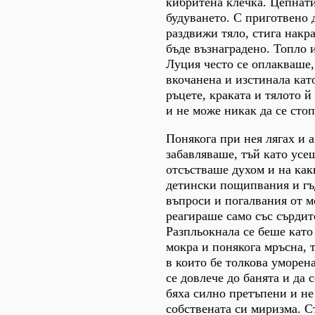
кибритена клечка. Цепнат
будуването. С приготвено д
раздвижи тяло, стига накр
бъде възнаградено. Топло и
Луция често се оплакваше,
вкочанена и изстинала кат
ръцете, краката и тялото й
и не може никак да се стоп
Понякога при нея лягах и а
забавляваше, тъй като усещ
отсъстваше духом и на как
детински пощипвания и гъ
въпроси и погалвания от м
реагираше само със сърдит
Разпльокнала се беше като
мокра и понякога мръсна, 
в които бе толкова уморен
се довлече до банята и да 
бяха силно претъпени и н
собствената си миризма. Ст