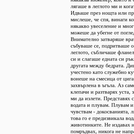
лягаше в леглото ми и кога
Идваше през нощта или при
мислеше, че спя, винаги к
някакво увеселение и мног
можеше да убегне от погле
Внимателно затваряше врат
събуваше се, подритваше о
леглото, събличаше фланел
си и слагаше едната си рък
другата между бедрата. Д
учестено като служебно куч
вонеше на смесица от цига
захвърлена в ъгъла. Аз са
клепачи и разтварях уста,
ми да излети. Представях с
водата и плувам. Плувам и
чувствам - докосванията, л
това го е предизвикала вод
животинките. Не издавах н
помръдвах, никога не нап