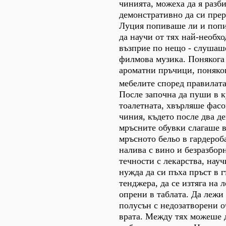
чинията, можеха да я разби
демонстративно да си прер
Луция попиваше ли и попив
да научи от тях най-необх
възприе по нещо - слушаше
филмова музика. Понякога
ароматни пръчици, поняко
мебелите според правилат
После започна да пуши в к
тоалетната, хвърляше фасо
чиния, където после два д
мръсните обувки слагаше в
мръсното бельо в гардероба
налива с вино и безразбор
течности с лекарства, науч
нужда да си пъха пръст в г
тенджера, да се изтяга на л
опрени в таблата. Да лежи
полусън с недозатворени о
врата. Между тях можеше 