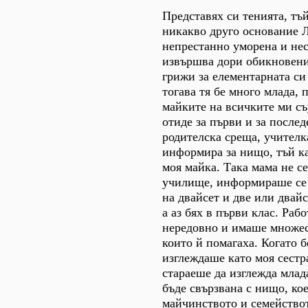
Представях си тенията, тъ
никакво друго основание Л
непрестанно уморена и не
извършва дори обикновени 
грижи за елементарната си
тогава тя бе много млада, 
майките на всичките ми съ
отиде за първи и за послед
родителска среща, учителк
информира за нищо, тъй ка
моя майка. Така мама не се
училище, информираше се 
на двайсет и две или двайс
а аз бях в първи клас. Раб
нередовно и имаше множес
които й помагаха. Когато 
изглеждаше като моя сестр
стараеше да изглежда млад
бъде свързвана с нищо, ко
майчинството и семействот