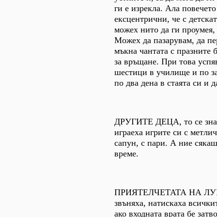
ги е изрекла. Ала повечето
ексцентрични, че с детскат
можех нито да ги проумея,
Можех да пазарувам, да пе
мъкна чантата с празните 
за връщане. При това успя
шестици в училище и по з
по два дена в стаята си и 
ДРУГИТЕ ДЕЦА, то се знае
играеха игрите си с метлич
сапун, с пари. А ние сяка
време.
ПРИЯТЕЛЧЕТАТА НА ЛУЦИ
звъняха, натискаха всички
ако входната врата бе затв