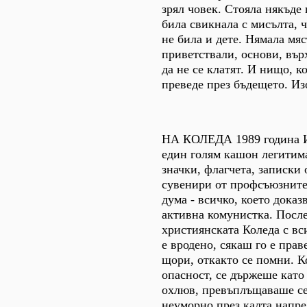
зрял човек. Стояла някъде
била свикнала с мисълта, ч
не била и дете. Нямала мяс
приветствали, основи, вър
да не се клатят. И нищо, к
преведе през бъдещето. И
НА КОЛЕДА 1989 година И
един голям кашон легитим
значки, флагчета, записки 
сувенири от профсъюзните
дума - всичко, което доказв
активна комунистка. Посл
християнската Коледа с вси
е вродено, сякаш го е прав
щори, откакто се помни. К
опасност, се държеше кат
охлюв, превъплъщаваше се
неуморно през калта напре