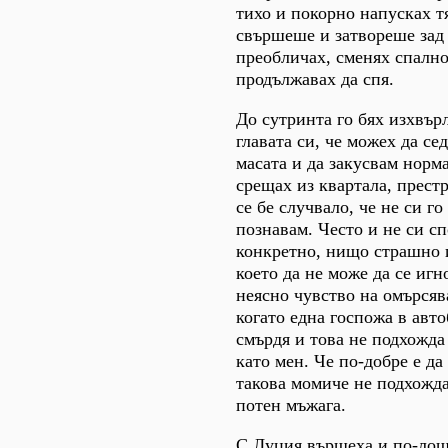
тихо и покорно напусках т
свършеше и затвореше зад с
преобличах, сменях спално
продължавах да спя.
До сутринта го бях изхвър
главата си, че можех да се
масата и да закусвам норма
срещах из квартала, прест
се бе случвало, че не си г
познавам. Често и не си 
конкретно, нищо страшно 
което да не може да се игн
неясно чувство на омърсяв
когато една госпожа в авто
смърдя и това не подхожда
като мен. Че по-добре е да
такова момиче не подхожда
потен мъжага.
С Луция вършеха и по-лош