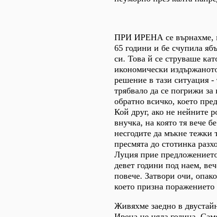
ПРИ ИРЕНА се върнахме, к
65 години и бе счупила яб
си. Това й се струваше кат
икономически издържаното
решение в тази ситуация - 
трябвало да се погрижи за 
обратно всичко, което пред
Кой друг, ако не нейните 
внучка, на която тя вече б
несгодите да мъкне тежки 
пресмята до стотинка разхо
Луция прие предложението
девет години под наем, веч
повече. Затвори очи, опако
което призна поражението 
Живяхме заедно в двустай
Ирена не цяла година. Сам