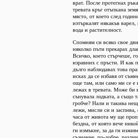
врат. После протегнах рък
тревата кръг отъпкана зем
място, от което след годин
изтъркалят някакъв варел, 
вода и растителност.
Спомням си всяко свое дви
няколко пъти прекарах дла
Всичко, което стърчеше, г
изравних с пръсти. И как 
дълго наблюдавах това пра
исках да се избавя от съмн
още там, или само ми се е
лежах в тревата. Може би 
сънувала лодката, а също т
гробче? Нали и такива нещ
лежи, мисли си и заспива, 
часа от живота му ще проп
бездна, от която вече нико
ги измъкне, за да ги изжив
съзнание, по-добре, разли