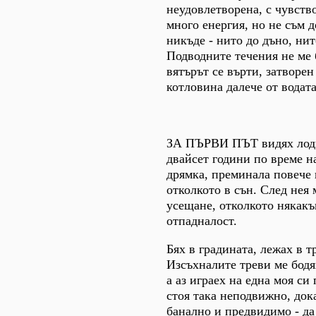
неудовлетворена, с чувств
много енергия, но не съм 
никъде - нито до дъно, нит
Подводните течения не ме 
вятърът се върти, затворен
котловина далече от водата
ЗА ПЪРВИ ПЪТ видях лодк
двайсет години по време н
дрямка, преминала повече 
отколкото в сън. След нея 
усещане, отколкото някакъ
отпадналост.
Бях в градината, лежах в т
Изсъхналите треви ме бодя
а аз играех на една моя си 
стоя така неподвижно, док
банално и предвидимо - да