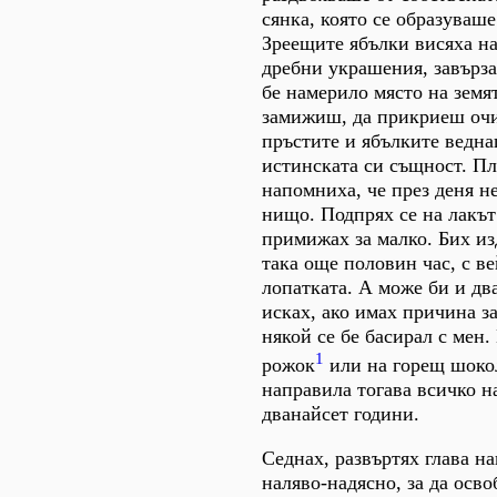
сянка, която се образуваше
Зреещите ябълки висяха на
дребни украшения, завързац
бе намерило място на земя
замижиш, да прикриеш очи
пръстите и ябълките ведна
истинската си същност. П
напомниха, че през деня не
нищо. Подпрях се на лакъ
примижах за малко. Бих из
така още половин час, с ве
лопатката. А може би и два
исках, ако имах причина з
някой се бе басирал с мен
1
рожок
или на горещ шокол
направила тогава всичко на
дванайсет години.
Седнах, развъртях глава на
наляво-надясно, за да осво