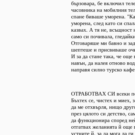
бързовара, бе включил тел
часовника на мобилния тел
спане биваше уморена. "К
уморена, след като си спала
казвах. А тя не, всъщност 
само си почивала, гледайки
Отговаряше ми бавно и за
шептеше и присвиваше очи,
И за да стане така, че още
навън, да налея отново вод
направя силно турско кафе
ОТРАБОТВАХ СИ всеки по
Бъхтех се, чистех и миех, 
да ме отхвърля, нищо друг
през цялото си детство, са
да функционира според не
отгатвах желанията й още
устните й, за да мога да ги