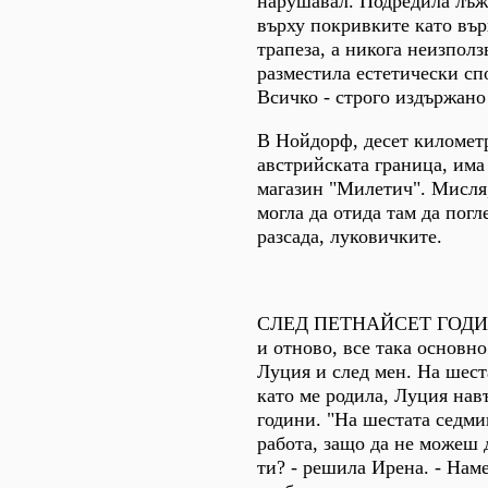
нарушавал. Подредила лъж
върху покривките като въ
трапеза, а никога неизпол
разместила естетически сп
Всичко - строго издържано
В Нойдорф, десет километ
австрийската граница, има
магазин "Милетич". Мисля,
могла да отида там да погл
разсада, луковичките.
СЛЕД ПЕТНАЙСЕТ ГОДИН
и отново, все така основн
Луция и след мен. На шест
като ме родила, Луция на
години. "На шестата седми
работа, защо да не можеш 
ти? - решила Ирена. - Нам