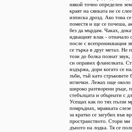
някой точно определен зем
краят на сянката не се слее
изписка дрозд. Ако това се
поместя и ще се почеша, ак
без да мърдам. Чаках, дока
идващият влак - отначало с
после с всепроникващия зв
се търка в друг метал. Не 
този до болка познат звук, 
си оправих фланелката. Ст
издържа, дори когато се н
зъби, тъй като стръковете 
иглички. Лежах още около
широко разтворени ръце, 
стебълцата и обърнати с д
Усещах как по тях пълзи м
помръднах, мравката слезе 
за кратко се загубих във в
пространството. Стори ми 
дъното на лодка. Тя се по