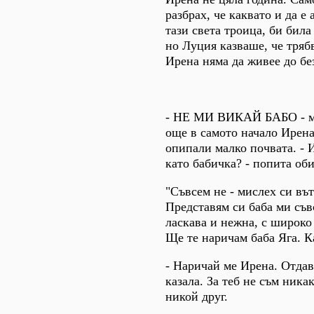
разбрах, че каквато и да е
тази света троица, би била
но Луция казваше, че тряб
Ирена няма да живее до бе
- НЕ МИ ВИКАЙ БАБО - м
още в самото начало Ирена
опипали малко почвата. - 
като бабичка? - попита об
"Съвсем не - мислех си въ
Представям си баба ми съв
ласкава и нежна, с широко
Ще те наричам баба Яга. К
- Наричай ме Ирена. Отдав
казала. За теб не съм никак
никой друг.