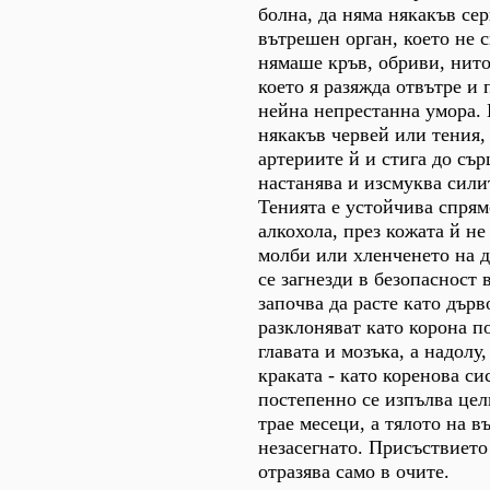
болна, да няма някакъв сер
вътрешен орган, което не с
нямаше кръв, обриви, нит
което я разяжда отвътре и 
нейна непрестанна умора. 
някакъв червей или тения, 
артериите й и стига до сър
настанява и изсмуква сили
Тенията е устойчива спрям
алкохола, през кожата й н
молби или хленченето на д
се загнезди в безопасност 
започва да расте като дърв
разклоняват като корона п
главата и мозъка, а надолу
краката - като коренова си
постепенно се изпълва цел
трае месеци, а тялото на 
незасегнато. Присъствието
отразява само в очите.