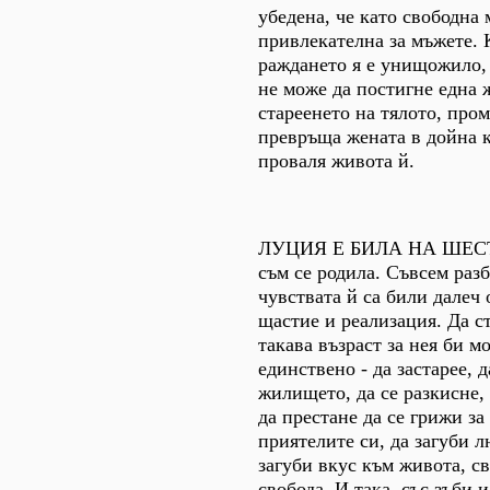
убедена, че като свободна 
привлекателна за мъжете. 
раждането я е унищожило,
не може да постигне една 
стареенето на тялото, про
превръща жената в дойна к
проваля живота й.
ЛУЦИЯ Е БИЛА НА ШЕСТ
съм се родила. Съвсем разб
чувствата й са били далеч 
щастие и реализация. Да с
такава възраст за нея би м
единствено - да застарее, 
жилището, да се разкисне,
да престане да се грижи за 
приятелите си, да загуби 
загуби вкус към живота, св
свобода. И така, със зъби 