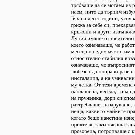
трябваше да се мотаем из 
наем, нито да търпим избу
Бях на десет години, успяв
грижа за себе си, прекарва
кръжоци и други извънкла
Луция имаше относително 
което означаваше, че рабо
месеца на едно място, има
относително стабилна връз
означаваше, че въпросният
любезен да поправи развал
инсталация, а на умивални
му четка. От тези времена
наплашена, весела, тичащ
на пружинка, дори си спом
разтребваше, пазаруваше,
неща, каквито майките пр
когато беше наистина изне
приятеля, закъсняваща запл
прозореца, потропваше с к