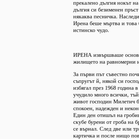
прекалено дългия нокът на
дългия си безименен пръст 
някаква песничка. Наслед
Ирена беше мъртва и това 
истинско чудо.
ИРЕНА извършваше основн
жилището на равномерни 
За първи път съвестно поч
съпругът й, някой си госп
избягал през 1968 година в
учудило много всички, тъй
живот господин Милетич б
спокоен, надежден и неко
Един ден отишъл на гроби
скубе бурени от гроба на б
се върнал. След две или т
картичка и после нищо пов