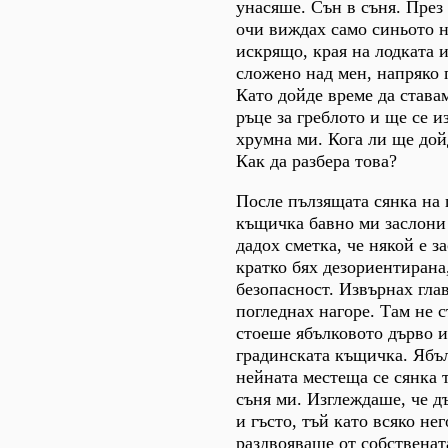
унасяше. Сън в съня. През
очи виждах само синьото н
искрящо, края на лодката и
сложено над мен, напряко 
Като дойде време да ставам
ръце за греблото и ще се и
хрумна ми. Кога ли ще дой
Как да разбера това?
После пълзящата сянка на 
къщичка бавно ми заслони 
дадох сметка, че някой е з
кратко бях дезориентирана,
безопасност. Извърнах гла
погледнах нагоре. Там не 
стоеше ябълковото дърво и
градинската къщичка. Ябъл
нейната местеща се сянка 
съня ми. Изглеждаше, че д
и гъсто, тъй като всяко нег
раздвояваше от собственат