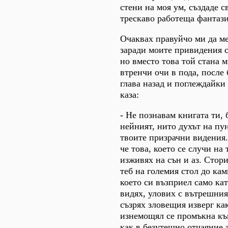
стени на моя ум, създаде с
трескаво работеща фантази
Очаквах правуйчо ми да ме
заради моите привидения с
но вместо това той стана м
втренчи очи в пода, после
глава назад и поглеждайки
каза:
- Не познавам книгата ти, 
нейният, нито духът на пу
твоите призрачни видения.
че това, което се случи на 
изживях на сън и аз. Стори
теб на големия стол до кам
което си възприел само кат
видях, улових с вътрешния
съзрях зловещия изверг как
изнемощял се промъкна към
как в безутешно отчаяние з