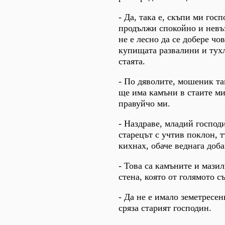
- Да, така е, скъпи ми гос
продължи спокойно и невъз
не е лесно да се добере чо
купищата развалини и тухл
стаята.
- По дяволите, мошеник та
ще има камъни в стаите ми
правуйчо ми.
- Наздраве, младий господи
старецът с учтив поклон, т
кихнах, обаче веднага доба
- Това са камъните и мази
стена, която от голямото с
- Да не е имало земетресен
сряза старият господин.