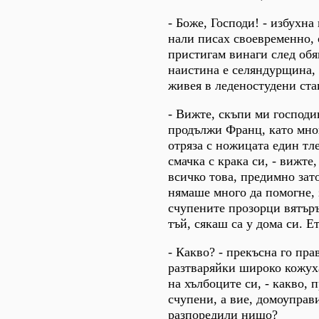
- Боже, Господи! - избухна 
нали писах своевременно, 
пристигам винаги след обя
наистина е селяндурщина, 
живея в леденостудени ста
- Вижте, скъпи ми господи
продължи Франц, като мно
отряза с ножицата един тл
смачка с крака си, - вижте
всичко това, предимно зат
нямаше много да помогне, 
счупените прозорци вятъръ
тъй, сякаш са у дома си. Ет
- Какво? - прекъсна го пра
разтваряйки широко кожух
на хълбоците си, - какво, 
счупени, а вие, домоуправи
разпоредили нищо?