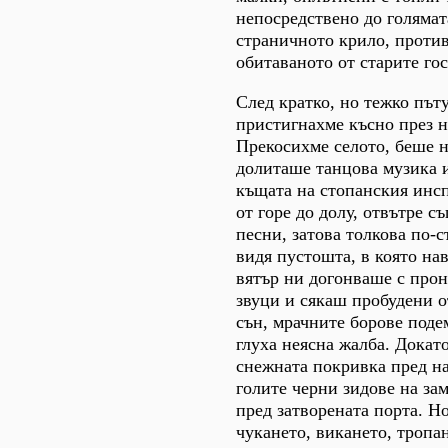
непосредствено до голямат
страничното крило, проти
обитаваното от старите го
След кратко, но тежко път
пристигнахме късно през но
Прекосихме селото, беше н
долиташе танцова музика и
къщата на стопанския инсп
от горе до долу, отвътре с
песни, затова толкова по-с
видя пустошта, в която на
вятър ни догонваше с про
звуци и сякаш пробудени 
сън, мрачните борове поде
глуха неясна жалба. Докато
снежната покривка пред на
голите черни зидове на за
пред затворената порта. Н
чукането, викането, тропа