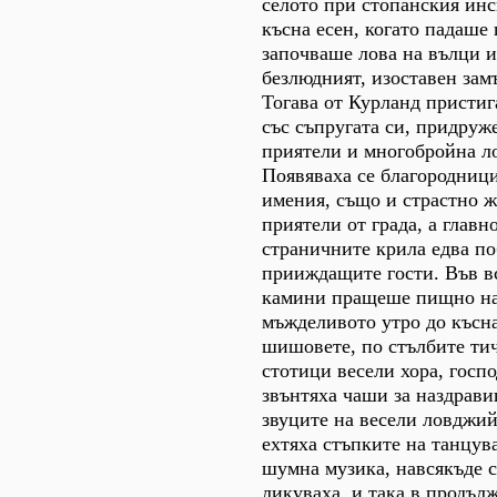
селото при стопанския инс
късна есен, когато падаше 
започваше лова на вълци и
безлюдният, изоставен зам
Тогава от Курланд присти
със съпругата си, придруж
приятели и многобройна л
Появяваха се благородници
имения, също и страстно ж
приятели от града, а главн
страничните крила едва п
прииждащите гости. Във в
камини пращеше пищно нак
мъжделивото утро до късн
шишовете, по стълбите тич
стотици весели хора, госпо
звънтяха чаши за наздрави
звуците на весели ловджий
ехтяха стъпките на танцув
шумна музика, навсякъде с
ликуваха, и така в продъл