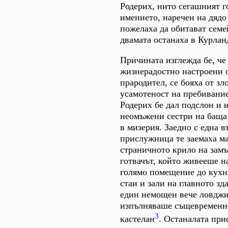
Родерих, нито сегашният г
имението, наречен на дядо
пожелаха да обитават семе
двамата останаха в Курлан
Причината изглежда бе, че 
жизнерадостно настроени 
прародител, се бояха от зл
усамотеност на пребивание
Родерих бе дал подслон и 
неомъжени сестри на баща 
в мизерия. Заедно с една в
прислужница те заемаха ма
страничното крило на замъ
готвачът, който живееше н
голямо помещение до кухня
стаи и зали на главното з
един немощен вече ловджи
изпълняваше същевременн
3
кастелан
. Останалата при