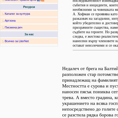
последователност изненад
събития и инциденти, които
Ресурси
необясними за човешката ми
А. Хофман се проявява кат
:.
Каталог за култура
разказвач на загадъчни, ин
:.
Артзона
който убедително и достове
призрачните същества, наме
:.
Писмена реч
съдбите на героите. Но разв
За нас
следва, е жестоко реалистич
нанесени върху членовете н
:.
Всичко за LiterNet
остават неизлечими и се ок
Недалеч от брега на Балти
разположен стар потомств
принадлежащ на фамилията
Местността е сурова и пус
наносен пясък пониква сег
трева. А вместо градина, 
украшението на всяка госп
непосредствено до голите 
се разстила рядка борова г