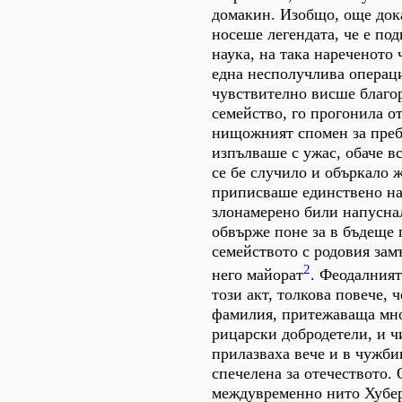
домакин. Изобщо, още док
носеше легендата, че е под
наука, на така нареченото 
една несполучлива операци
чувствително висше благо
семейство, го прогонила о
нищожният спомен за преб
изпълваше с ужас, обаче вс
се бе случило и объркало ж
приписваше единствено на
злонамерено били напуснал
обвърже поне за в бъдеще 
семейството с родовия зам
2
него майорат
. Феодалният
този акт, толкова повече, ч
фамилия, притежаваща мно
рицарски добродетели, и ч
прилазваха вече и в чужби
спечелена за отечеството. 
междувременно нито Хубер