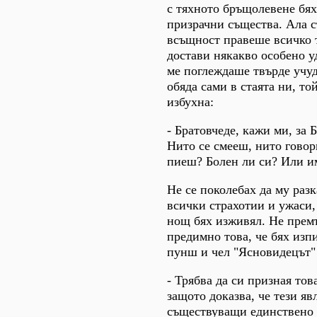
с тяхното бръщолевене бях
призрачни същества. Ала с
всъщност правеше всичко т
достави някакво особено у
ме поглеждаше твърде учуд
обяда сами в стаята ни, то
избухна:
- Братовчеде, кажи ми, за Б
Нито се смееш, нито говор
пиеш? Болен ли си? Или и
Не се поколебах да му раз
всички страхотии и ужаси
нощ бях изживял. Не прем
предимно това, че бях изп
пунш и чел "Ясновидецът"
- Трябва да си призная това
защото доказва, че тези яв
съществуващи единствено