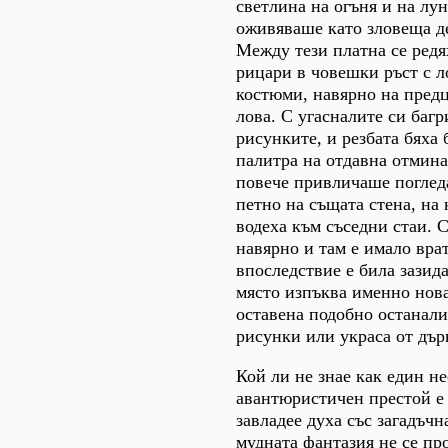
светлина на огъня и на лу
оживяваше като зловеща д
Между тези платна се редя
рицари в човешки ръст с 
костюми, навярно на пред
лова. С угасналите си багр
рисунките, и резбата бяха 
палитра на отдавна отмина
повече привличаше погледа
петно на същата стена, на 
водеха към съседни стаи. С
навярно и там е имало врат
впоследствие е била зазида
място изпъква именно нова
оставена подобно останали
рисунки или украса от дър
Кой ли не знае как един н
авантюристичен престой е 
завладее духа със загадъчн
мудната фантазия не се пр