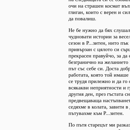
очи на страшен космат въл
глиган, които с верен и си
да повалиш.
Не бе нужно да бях слушал
чудновати истории за вес
сезон в Р...зитен, нито пък
привързан с цялото си сър
прекрасен правуйчо, за да 
безгранично на желанието 
път със себе си. Доста доб
работата, която той имаше
се трудя прилежно и да го
всякакви неприятности и 
другия ден, през гъстата с
предвещаваща настъпванет
седяхме в колата, завити в
пътувахме към Р...зитен.
По пътя старецът ми разка