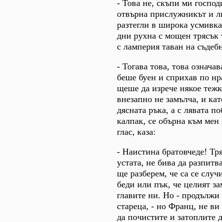
- Това не, скъпи ми господ
отвърна прислужникът и л
разтегли в широка усмивка,
дни рухна с мощен трясък
с ламперия таван на съдебн
- Тогава това, това означава
беше буен и сприхав по нр
щеше да изрече някое тежк
внезапно не замълча, и кат
дясната ръка, а с лявата п
калпак, се обърна към мен 
глас, каза:
- Наистина братовчеде! Тр
устата, не бива да разпитв
ще разберем, че са се слу
беди или пък, че целият за
главите ни. Но - продължи
стареца, - но Франц, не ви
да почистите и затоплите д