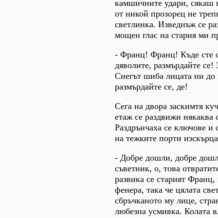
камшичните удари, сякаш в
от никой прозорец не треп
светлинка. Изведнъж се ра
мощен глас на стария ми п
- Франц! Франц! Къде сте 
дяволите, размърдайте се! 
Снегът шиба лицата ни до к
размърдайте се, де!
Сега на двора заскимтя ку
етаж се раздвижи някаква 
Раздрънчаха се ключове и 
на тежките порти изскърца
- Добре дошли, добре дошл
съветник, о, това отвратит
развика се старият Франц,
фенера, така че цялата све
сбръчканото му лице, стра
любезна усмивка. Колата в