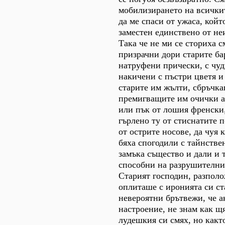
мобилизирането на всички
да ме спаси от ужаса, койт
заместен единствено от не
Така че не ми се сториха 
призрачни дори старите ба
натруфени прически, с чуд
накичени с пъстри цветя и
старите им жълти, сбръчка
премигващите им очички аз
или пък от лошия френски
гърлено ту от стиснатите 
от острите носове, да чуя 
бяха спогодили с тайнстве
замъка същество и дали и т
способни на разрушителни
Старият господин, разполо
оплиташе с иронията си ст
невероятни брътвежи, че ак
настроение, не знам как щ
лудешкия си смях, но какт