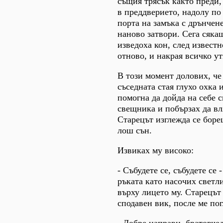
същия трясък както преди,
в преддверието, надолу по 
порта на замъка с дрънчене
наново затвори. Сега сяк
изведоха кон, след известн
отново, и накрая всичко у
В този момент долових, че
съседната стая глухо охка 
помогна да дойда на себе с
свещника и побързах да вл
Старецът изглежда се боре
лош сън.
Извиках му високо:
- Събудете се, събудете се -
ръката като насочих светл
върху лицето му. Старецът
сподавен вик, после ме пог
- Добре направи, братовчед