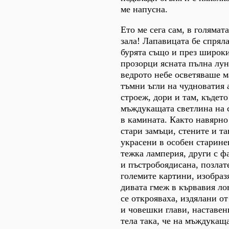
ме напусна.
Ето ме сега сам, в голямат
зала! Лапавицата бе спряла
бурята също и през широки
прозорци ясната пълна лун
ведрото небе осветяваше 
тъмни ъгли на чудноватия 
строеж, дори и там, къдет
мъждукащата светлина на 
в камината. Както навярно
стари замъци, стените и та
украсени в особен старинен
тежка ламперия, други с 
и пъстробоядисана, позлат
големите картини, изобраз
дивата гмеж в кървавия ло
се открояваха, издялани о
и човешки глави, наставен
тела така, че на мъждукащ