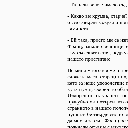
- Та нали вече е имало съд
- Какво ви хрумва, старче?
бързо хвърли кожуха и пр
камината.
- Ей така, просто ми се из
Франц, запали свещниците
към съседната стая, подре
нашето пристигане.
Не мина много време и пре
сложена маса, старецът по
като за наше удоволствие 
купа пунш, сварен по обич
Изморен от пътуването, о
правуйчо ми потърси легло
странното в нашето положе
пуншът, бе твърде силно в
да мисля за сън. Франц раз
подклади огъня и с няколк