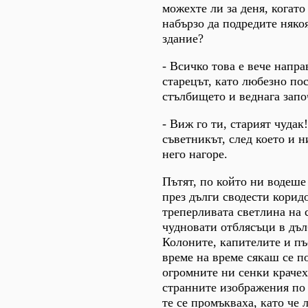
можехте ли за деня, когато
набързо да подредите някоя
здание?
- Всичко това е вече напра
старецът, като любезно по
стълбището и веднага започ
- Виж го ти, старият чудак
съветникът, след което и 
него нагоре.
Пътят, по който ни водеш
през дълги сводести корид
треперливата светлина на
чудновати отблясъци в дъл
Колоните, капителите и пъ
време на време сякаш се п
огромните ни сенки крачеха
странните изображения по 
те се промъкваха, като че 