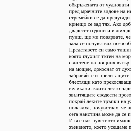
обкръжената от чудновати 
пред мрачните зидове на н
стремейки се да предугади
криещо се зад тях. Ако доб
двадесет години и изпил д
пунш, ще ми повярвате, че
зала се почувствах по-особ
Представете си само тишин
която глухият тътен на мор
свистене на нощния вятър 
на мощен, докоснат от дух
забравяйте и прелитащите 
блестящи като прекосяващ
великани, които често над
звънтящите сводести прозо
покрай леките тръпки на у
полазиха, почувствах, че 
сега наистина може да се п
И все пак чувството имаш
зъзненето, което усещаме 