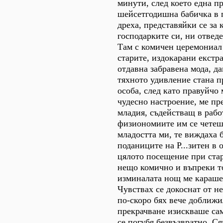
минути, след което една п
шейсетгодишна бабичка в 
дреха, представяйки се за 
господарките си, ни отвед
Там с комичен церемониал
старите, издокарани екстр
отдавна забравена мода, д
тяхното удивление стана 
особа, след като правуйчо
чудесно настроение, ме пр
младия, съдействащ в рабо
физиономиите им се четеш
младостта ми, те виждаха 
поданиците на Р...зитен в 
цялото посещение при ста
нещо комично и въпреки т
изминалата нощ ме караше
Чувствах се докоснат от н
по-скоро бях вече доближи
прекрачване изискваше сам
се погубя безвъзвратно. С