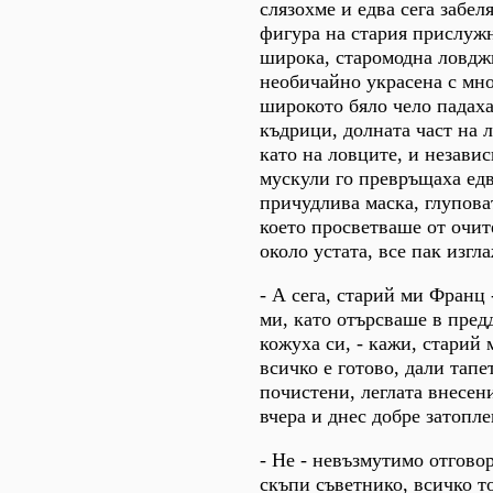
слязохме и едва сега забел
фигура на стария прислужн
широка, старомодна ловдж
необичайно украсена с мн
широкото бяло чело падаха
къдрици, долната част на 
като на ловците, и независ
мускули го превръщаха едв
причудлива маска, глупов
което просветваше от очи
около устата, все пак изгл
- А сега, старий ми Франц
ми, като отърсваше в пред
кожуха си, - кажи, старий
всичко е готово, дали тапе
почистени, леглата внесен
вчера и днес добре затопл
- Не - невъзмутимо отгово
скъпи съветнико, всичко т