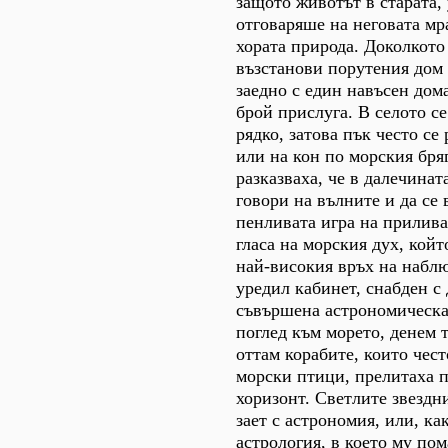
защото животът в старата,
отговаряше на неговата мр
хората природа. Доколкото
възстанови порутения дом 
заедно с един навъсен до
брой прислуга. В селото с
рядко, затова пък често с
или на кон по морския бряг
разказваха, че в далечинат
говори на вълните и да се
пенливата игра на прилива
гласа на морския дух, койт
най-високия връх на набл
уредил кабинет, снабден с 
съвършена астрономическа
поглед към морето, денем
оттам корабите, които чест
морски птици, прелитаха 
хоризонт. Светлите звезд
зает с астрономия, или, ка
астрология, в което му по