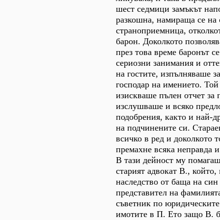
шест седмици замъкът нап
разкошна, намираща се на
страноприемница, отколко
барон. Доколкото позволяв
през това време баронът с
сериозни занимания и отте
на гостите, изпълняваше з
господар на имението. Той
изискваше пълен отчет за 
изслушваше и всяко предл
подобрения, както и най-д
на подчинените си. Старае
всичко в ред и доколкото т
премахне всяка неправда и
В тази дейност му помага
старият адвокат В., който
наследство от баща на син
представител на фамилията
съветник по юридическите
имотите в П. Ето защо В. 