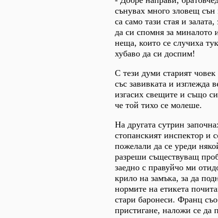
сънувах много зловещ сън 
са само тази стая и залата
да си спомня за миналото 
неща, които се случиха тук
хубаво да си доспим!
С тези думи старият човек 
със завивката и изглежда в
изгасих свещите и също си
че той тихо се молеше.
На другата сутрин започна
стопанският инспектор и с
пожелали да се уреди няко
разреши съществуващ проб
заедно с правуйчо ми отид
крило на замъка, за да под
нормите на етикета почита
стари баронеси. Франц съ
пристигане, наложи се да 