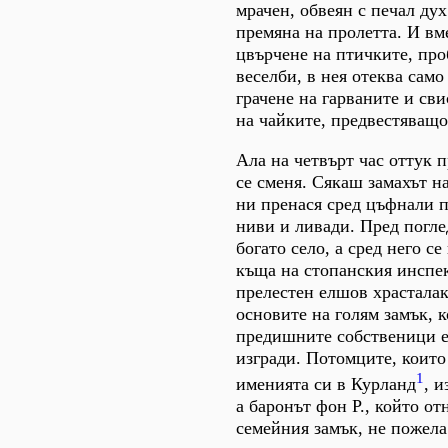
мрачен, обвеян с печал дух
премяна на пролетта. И вм
цвърчене на птичките, про
веселби, в нея отеква само
грачене на гарваните и св
на чайките, предвестяващо
Ала на четвърт час оттук 
се сменя. Сякаш замахът н
ни пренася сред цъфнали п
ниви и ливади. Пред погле
богато село, а сред него с
къща на стопанския инспек
прелестен елшов храсталак
основите на голям замък, 
предишните собственици е
изгради. Потомците, които
1
именията си в Курланд
, 
а баронът фон Р., който от
семейния замък, не пожела