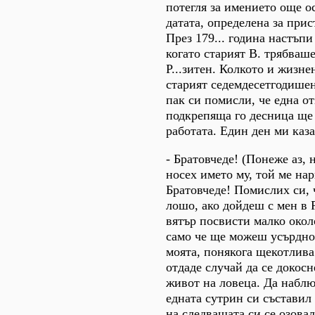
потегля за имението още о
датата, определена за прис
През 179... година настъпи
когато старият В. трябваше
Р...зитен. Колкото и жизне
старият седемдесетгодишен
пак си помисли, че една от
подкрепяща го десница ще 
работата. Един ден ми каза
- Братовчеде! (Понеже аз,
носех името му, той ме нар
Братовчеде! Помислих си, 
лошо, ако дойдеш с мен в Р
вятър посвисти малко окол
само че ще можеш усърдно
моята, понякога щекотлива
отдаде случай да се докос
живот на ловеца. Да набл
едната сутрин си съставил
на следващата си се озова