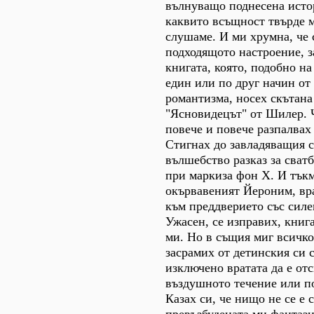
вълнуващо поднесена истор
каквито всъщност твърде 
слушаме. И ми хрумна, че с
подходящото настроение, з
книгата, която, подобно на
един или по друг начин от
романтизма, носех скътана
"Ясновидецът" от Шилер. Ч
повече и повече разпалвах
Стигнах до завладяващия 
вълшебство разказ за сват
при маркиза фон Х. И тъкм
окървавеният Йероним, вра
към преддверието със силе
Ужасен, се изправих, книг
ми. Но в същия миг всичко
засрамих от детинския си с
изключено вратата да е от
въздушното течение или п
Казах си, че нищо не се е 
превъзбудената ми фантази