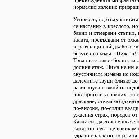
нормално явление призрац
Успокоен, вдигнах книгата
се настаних в креслото, но 
бавни и отмерени стъпки, 
залата, прекъсвани от охк
изразяващи най-дълбоко ч
безутешна мъка. "Виж ти!" 
Това ще е някое болно, за
долния етаж. Нима не ни е
акустичната измама на нощ
далечните звуци близко до 
развълнувал някой от подо
повторно се успокоих, но е
драскане, откъм зазиданата
по-високи, по-силни възд
ужасния страх, породен от
Казах си, да, това е някое
животно, сега ще извикам 
здраво с крак по пода, и в