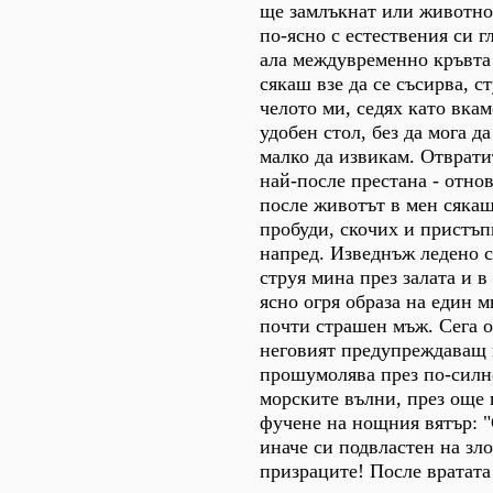
ще замлъкнат или животно
по-ясно с естествения си г
ала междувременно кръвта
сякаш взе да се съсирва, с
челото ми, седях като вка
удобен стол, без да мога да
малко да извикам. Отврати
най-после престана - отнов
после животът в мен сяка
пробуди, скочих и пристъп
напред. Изведнъж ледено 
струя мина през залата и 
ясно огря образа на един м
почти страшен мъж. Сега о
неговият предупреждаващ 
прошумолява през по-силн
морските вълни, през още
фучене на нощния вятър: "
иначе си подвластен на зл
призраците! После вратата 