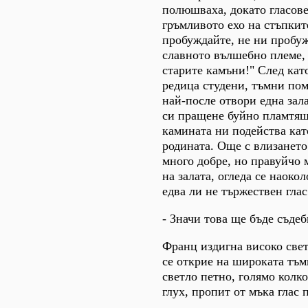
полюшваха, докато гласов
гръмливото ехо на стъпкит
пробуждайте, не ни пробуж
славното вълшебно племе, 
старите камъни!" След кат
редица студени, тъмни по
най-после отвори една зала
си пращене буйно пламтящ
камината ни подейства кат
родината. Още с влизането
много добре, но правуйчо м
на залата, огледа се наокол
едва ли не тържествен глас
- Значи това ще бъде съдеб
Франц издигна високо свет
се открие на широката тъм
светло петно, голямо колко
глух, пропит от мъка глас 