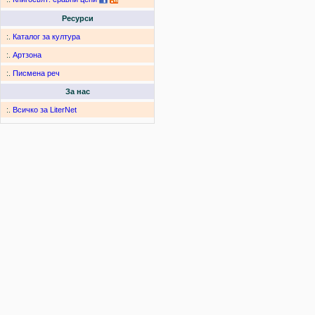
Ресурси
:.
Каталог за култура
:.
Артзона
:.
Писмена реч
За нас
:.
Всичко за LiterNet