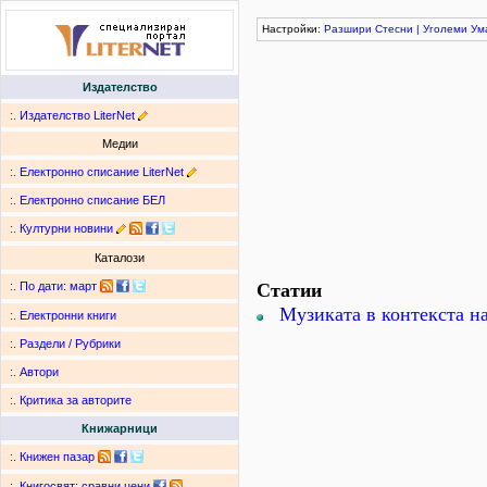
Настройки:
Разшири
Стесни
|
Уголеми
Ум
Издателство
:.
Издателство LiterNet
Медии
:.
Електронно списание LiterNet
:.
Електронно списание БЕЛ
:.
Културни новини
Каталози
Статии
:.
По дати
:
март
Музиката в контекста на
:.
Електронни книги
:.
Раздели / Рубрики
:.
Автори
:.
Критика за авторите
Книжарници
:.
Книжен пазар
:.
Книгосвят: сравни цени