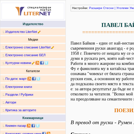
Настройки:
Разшири
Стесни
|
Уголеми
Ум
ПАВЕЛ БА
Издателство
=================
:.
Издателство LiterNet
Медии
Павел Байков - един от най-неста
:.
Електронно списание LiterNet
съвременния руски авангард - е р
1958 г. Повечето от нещата му се 
:.
Електронно списание БЕЛ
думи в руската реч, която най-чес
:.
Културни новини
Работи в много жанрове на комбин
Фу е фамилията му в китайска тра
Каталози
означава "човекът от бялата страна
руския език, а основния му работ
:.
По дати
:
март
да подсказва своето място в текста
:.
Електронни книги
е: за автора резултатът да бъде не
отколкото за читателя. "Всеки мой 
:.
Раздели / Рубрики
на преодоляване на семантичните
:.
Автори
ПОЕЗИ
:.
Критика за авторите
Книжарници
В превод от руски - Руме
:.
Книжен пазар
:.
Книгосвят: сравни цени