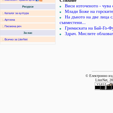
Стихове
Виси източеното - чува с
Ресурси
Млади Боже на горските
:.
Каталог за култура
На дъното на две лица 
:.
Артзона
съвместени...
:.
Писмена реч
Гримаската на Бай-Го-Ф
Здрач. Мислите облазвах
За нас
:.
Всичко за LiterNet
© Електронно изд
LiterNet, 2