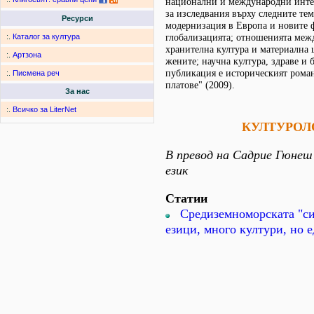
национални и международни инт
за изследвания върху следните тем
Ресурси
модернизация в Европа и новите 
глобализацията; отношенията межд
:.
Каталог за култура
хранителна култура и материална 
:.
Артзона
жените; научна култура, здраве и 
публикация е историческият рома
:.
Писмена реч
платове" (2009).
За нас
:.
Всичко за LiterNet
КУЛТУРОЛ
В превод на Садрие Гюнеш
език
Статии
Средиземноморската "с
езици, много култури, но 