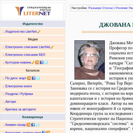
Настройки:
Разшири
Стесни
|
Уголеми
Ум
ДЖОВАНА
Издателство
=================
:.
Издателство LiterNet
Медии
Джована Мот
:.
Електронно списание LiterNet
Професор по
социална ист
:.
Електронно списание БЕЛ
Римския уни
:.
Културни новини
катедри "Сът
и "География
Каталози
икономическ
история в ун
:.
По дати
:
март
Салерно, Витербо, "Рома Тор Верга
:.
Електронни книги
Занимава се с история на Средизе
модерната епоха, с история на кор
:.
Раздели / Рубрики
капитализъм и с история на брачни
:.
Автори
доминиращите класи. Автор на мн
някои от монографиите й са преве
:.
Критика за авторите
Координира група за изследвания 
Книжарници
Стратегически проект на Национал
"Средиземноморската "система": 
:.
Книжен пазар
корени, национални специфики". 
:.
Книгосвят: сравни цени