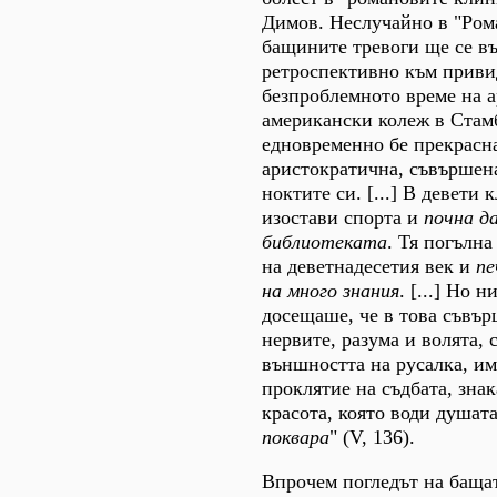
Димов. Неслучайно в "Рома
бащините тревоги ще се в
ретроспективно към прив
безпроблемното време на 
американски колеж в Стамб
едновременно бе прекрасна
аристократична, съвършена
ноктите си. [...] В девети 
изостави спорта и
почна д
библиотеката
. Тя погълн
на деветнадесетия век и
пе
на много знания
. [...] Но н
досещаше, че в това съвър
нервите, разума и волята, 
външността на русалка, и
проклятие на съдбата, зна
красота, която води душат
поквара
" (V, 136).
Впрочем погледът на бащат