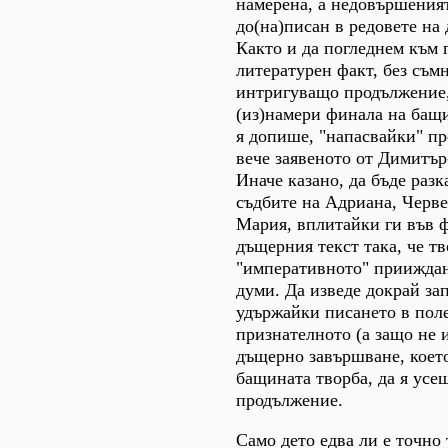
намерена, а недовършения
до(на)писан в редовете на
Както и да погледнем към 
литературен факт, без съмн
интригуващо продължение,
(из)намери финала на бащи
я допише, "напасвайки" п
вече заявеното от Димитър
Иначе казано, да бъде разк
съдбите на Адриана, Черве
Мария, вплитайки ги във 
дъщерния текст така, че тв
"императивното" приижда
думи. Да изведе докрай за
удържайки писането в пол
признателното (а защо не 
дъщерно завършване, което
бащината творба, да я усе
продължение.
Само дето едва ли е точно 