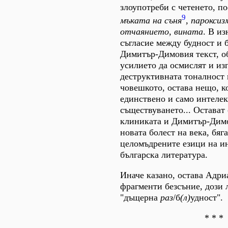
злоупотреби с четенето, по
9
мъката на съня
, парокси
отчаянието, вината
. В и
съгласие между будност и 
Димитър-Димовия текст, о
усилието да осмислят и из
деструктивната тоналност 
човешкото, остава нещо, ко
единствено и само интелек
съществуването... Остават
клиниката и Димитър-Дим
новата болест на века, бяг
целомъдрените езици на и
българска литература.
Иначе казано, остава Адри
фрагменти безсъние, дози 
"дъщерна
раз
/б
(л)
удност".
* * *