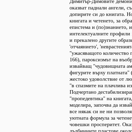
Димитър-Димовите демони
оказват паднали ангели, с
допирите си до книгата. Но
книгата и четенето, за обр
епистема и (по)знанието, 
интелектуалните профили 
и прекалено другите образи
'отчаянието', 'неврастения
"ужасяващото количество п
166), пароксизмът на въоб
извайващ "чудовищната ам
фигурите върху платната" (
жестоко удоволствие от л
"в спазмите на плачлива из
Подчертано дестабилизира
"пропедевтика" на книгата
моделира, започва да изва
все някак си не ни позвол
уютната формула за четене
човешки просперитет. Оказ
дълбинните пластове окол