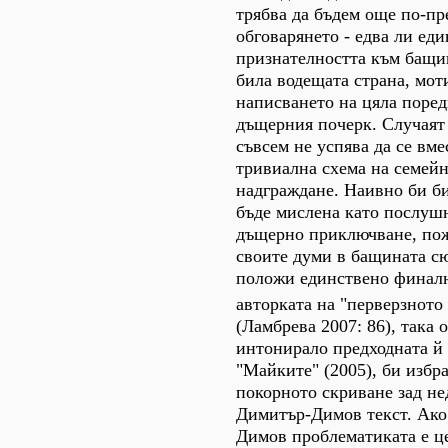
трябва да бъдем още по-пр
обговарянето - едва ли ед
признателността към бащи
била водещата страна, мот
написването на цяла поред
дъщерния почерк. Случаят
съвсем не успява да се вме
тривиална схема на семейн
надграждане. Наивно би б
бъде мислена като послуш
дъщерно приключване, по
своите думи в бащината сю
положи единствено финалн
авторката на "перверзното
(Ламбрева 2007: 86), така 
интонирало предходната й 
"Майките" (2005), би избр
покорното скриване зад н
Димитър-Димов текст. Ако 
Димов проблематиката е ц