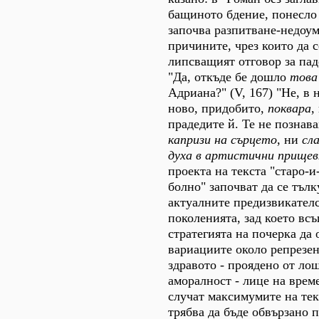
бащиното бдение, понесло 
започва разпитване-недоу
причините, чрез които да с
липсващият отговор за пад
"Да, откъде бе дошло
това
Адриана?" (V, 167) "Не, в
ново, придобито,
поквара
,
прадедите й. Те не познав
капризи на сърцето
, ни
сл
духа в артистични прищев
проекта на текста "старо-и
болно" започват да се тълк
актуалните предизвикател
поколенията, зад което вс
стратегията на почерка да 
вариациите около репрезен
здравото - проядено от ло
аморалност - лице на време
случат максимумите на тек
трябва да бъде обвързано 