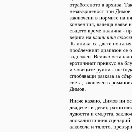
отработеното в архива. Та
незавършеност при Димов 
заключени в нормите на н
конвенция, вадеща наяве н
същото време налична - п
верига на
клиничния сюже
'Клиника' са двете понятия
проблемният диапазон се о
задължен. Всичко останало 
еротичният привкус на блу
и човеците руини - ще бъд
сглобяващи разказа за сбър
света, заключен в романов
Димов.
Иначе казано, Димов ни ос
двадесет и девет, разпитан
лудостта и смъртта, заключ
апокалиптичния сценарий 
алкохола и тялото, превърн