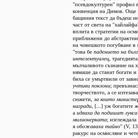
"псевдокултурен" профил 
конвенция на Димов. Още 
бащиния текст да бъдеш ин
част от света на "хайлайфа
вплита в стратегии на осм
приближени до абстрактни
на човешкото погубване в 
"това бе
падението на бъл
интелектуалец
, трагедият
мълчаливото съзнание на х
нямаше да станат богати и 
биха се умъртвили от зави
учтиви поклони
; превъзнас
творчеството, а се изтезав
сюжети,
за които минист
награди
, [...] уж богатите
а
идваха да подишат лукса
милионерката
; изглеждала
я обожаваха тайно
" (V, 1
ракурс на осмисляне и чет