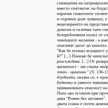
схващания на патриархална
вместо синтаксис на блудс
наратив сюжетните сегмент
и отровни дози луминал, е
моделирането на представат
докосва и сключва таен съ
безпроблемния пункт от сп
човешките желания - а им
опасният досег до книгата
"Как бе почнал всъщност 
й?" [...] Понеже бе
интелиг
разсъждава
. [...] От разв
жизненост -
тя стана мъд
лошо -
цинична
." (V, 136-1
блудното
, оказва се, е пр
будното
и умното човешко 
примамливата опасност на
Поне ако останем при проч
дава "Роман без заглавие".
двата плана е почти демон