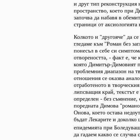
и друг тип реконструкция 
пространство, което при Д
започва да набавя в обеми
страници от аксиологията 
Колкото и "другояче" да се
гледаме към "Роман без загл
понесъл в себе си симптом
отвореността, - факт е, че 
която Димитър-Димовият п
проблемния диапазон на тв
отношения се оказва анало
отработеното в творческия
липсващия край, текстът е
определен - без съмнение, 
поредната Димова "романо
Онова, което остава недоу
бъдат Лекарите и доколко 
епидемията при Боледува
да гадаем какво се случва с