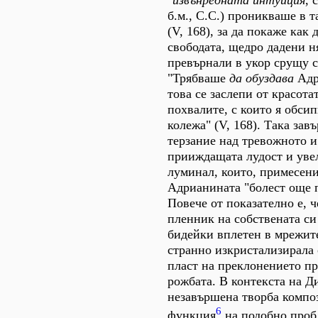
"
извънредната интуиция
, 
б.м., С.С.) проникваше в 
(V, 168), за да покаже как 
свободата, щедро дадени ня
превърнали в укор срущу с
"Трябваше
да обуздава
Адр
това се заслепи от красотат
похвалите, с които я обси
колежа" (V, 168). Така за
терзание над тревожното 
прииждащата лудост и уве
луминал, които, примесени
Адрианината "болест още 
Повече от показателно е, ч
пленник на собствената си
бидейки вплетен в мрежите
странно изкристализирала
пласт на преклонението пр
рожбата. В контекста на Д
незавършена творба компо
6
функция
на подобно проб