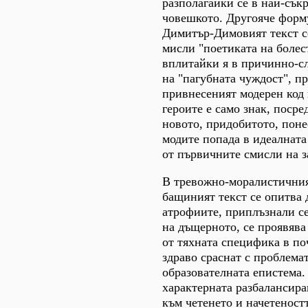
разполагайки се в най-сък
човешкото. Другояче форм
Димитър-Димовият текст с
мисли "поетиката на болес
вплитайки я в причинно-сл
на "пагубната чуждост", пр
привнесеният модерен код 
героите е само знак, посре
новото, придобитото, поне
модите попада в идеалната
от първичните смисли на за
В тревожно-моралистичния
бащиният текст се опитва 
атрофиите, приплъзнали с
на дъщерното, се проявява
от тяхната специфика в по
здраво сраснат с проблема
образователната епистема.
характерната разбалансир
към четенето и начетеностт