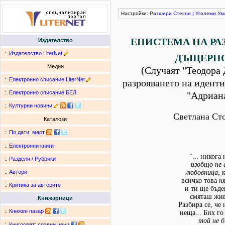
Настройки:
Разшири
Стесни
|
Уголеми
Ум
ЕПИСТЕМА НА РАЗ
Издателство
:.
Издателство LiterNet
ДЪЩЕРН
Медии
(Случаят "Теодора 
:.
Електронно списание LiterNet
разрояването на иденти
:.
Електронно списание БЕЛ
"Адриан
:.
Културни новини
Светлана Ст
Каталози
:.
По дати
:
март
:.
Електронни книги
"... никога
:.
Раздели / Рубрики
изобщо не 
любовница,
к
:.
Автори
всичко това
н
:.
Критика за авторите
и ти ще бъде
смяташ жив
Книжарници
Разбира се, че
:.
Книжен пазар
неща... Бих го
той не б
:.
Книгосвят: сравни цени