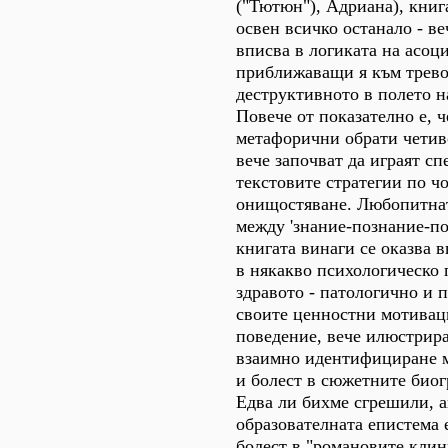
("Тютюн"), Адриана), книг
освен всичко останало - ве
вписва в логиката на асоц
приближаващи я към трево
деструктивното в полето н
Повече от показателно е, 
метафорични обрати четив
вече започват да играят сп
текстовите стратегии по ч
онищостяване. Любопитнат
между 'знание-познание-по
книгата винаги се оказва в
в някакво психологическо 
здравото - патологично и 
своите ценностни мотивац
поведение, вече илюстрир
взаимно идентифициране м
и болест в сюжетните биог
Едва ли бихме сгрешили, а
образователната епистема 
болест в "романовите кли