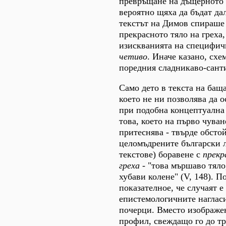
превръщане на дъщерното 
вероятно щяха да бъдат да
текстът на Димов спираше 
прекрасното тяло на греха
изискванията на специфи
четиво
. Иначе казано, схе
поредния сладникаво-сант
Само дето в текста на бащ
което не ни позволява да 
при подобна концептуална
това, което на първо чува
притеснява - твърде обсто
целомъдрените български 
текстове) боравене с
прекр
греха -
"това мършаво тяло
хубави колене" (V, 148). П
показателное, че случаят е
епистемологичните наглас
почерци. Вместо изображе
профил, свеждащо го до т