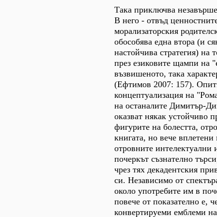
Така приключва незавърше
В него - отвъд ценностнит
морализаторския родителск
обособява една втора (и с
настойчива стратегия) на т
през езиковите щампи на "
възвишеното, така характерн
(Eфтимов 2007: 157). Опит
концептуализация на "Роман
на останалите Димитър-Ди
оказват някак устойчиво 
фигурите на болестта, отр
книгата, но вече вплетени 
отровните интелектуални и
почеркът съзнателно търси
чрез тях декадентския при
си. Независимо от спектър
около употребите им в поч
повече от показателно е, ч
конвертируеми емблеми на