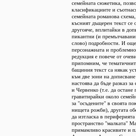
семейната сюжетика, позв
класификациите и съотнас
семейната романова схема,
късният дъщерен текст се 
другояче, вплитайки в доп
пикантни (и премълчавани
слово) подробности. И още
персонажната и проблемно
редукция е повече от очев
припомним, че тематичнит
бащиния текст са някак у
към две зони на дописване 
настоява да бъде разказ за
и Червенко (т.е. да остане
гравитирайки около семей
за "осъдените" в своята по
нищета рожби), другата о
да изтласка в периферията
пространство "малката" М
примамливо красивите и 