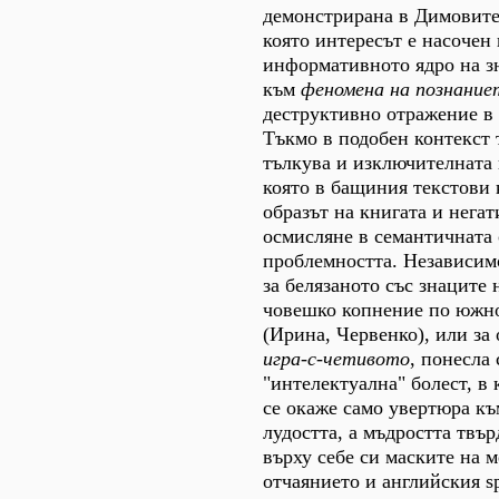
демонстрирана в Димовите
която интересът е насочен
информативното ядро на з
към
феномена на познание
деструктивно отражение в
Тъкмо в подобен контекст 
тълкува и изключителната 
която в бащиния текстови 
образът на книгата и нега
осмисляне в семантичната 
проблемността. Независим
за белязаното със знаците 
човешко копнение по южн
(Ирина, Червенко), или за
игра-с-четивото
, понесла
"интелектуална" болест, в 
се окаже само увертюра к
лудостта, а мъдростта твъ
върху себе си маските на 
отчаянието и английския s