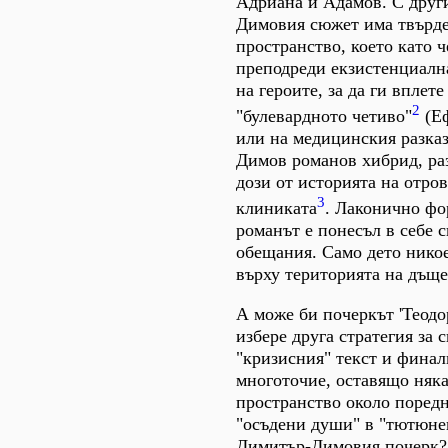
Адриана и Адамов. С друг
Димовия сюжет има твърде
пространство, което като ч
преподреди екзистенциалн
на героите, за да ги вплете
2
"булевардното четиво"
(Еф
или на медицинския разка
Димов романов хибрид, ра
дози от историята на отров
3
клиниката
. Лаконично фо
романът е понесъл в себе 
обещания. Само дето никое
върху територията на дъщ
А може би почеркът 'Теодо
избере друга стратегия за 
"кризисния" текст и финал
многоточие, оставящо няк
пространство около поред
"осъдени души" в "тютюне
Димитър-Димовия почерк?