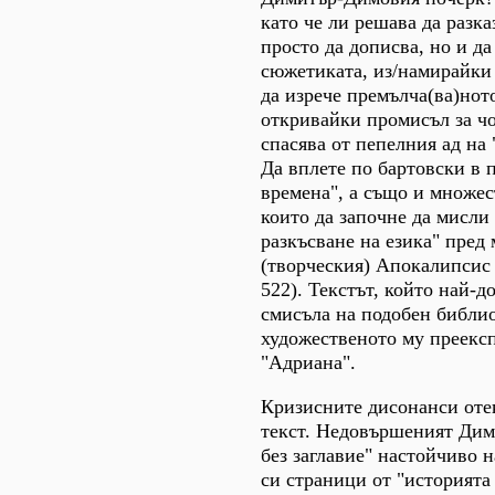
като че ли решава да разка
просто да дописва, но и д
сюжетиката, из/намирайки 
да изрече премълча(ва)нот
откривайки промисъл за чо
спасява от пепелния ад на
Да вплете по бартовски в 
времена", а също и множес
които да започне да мисли
разкъсване на езика" пред
(творческия) Апокалипсис 
522). Текстът, който най-д
смисъла на подобен библи
художественото му преекс
"Адриана".
Кризисните дисонанси оте
текст. Недовършеният Ди
без заглавие" настойчиво 
си страници от "историята