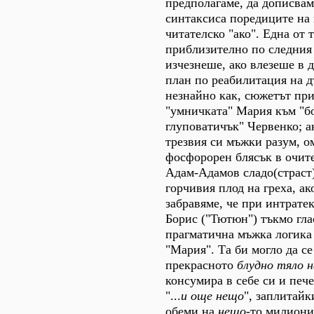
предполагаме, да дописвам
синтаксиса поредиците на
читателско "ако". Една от 
приблизително по следния
изчезнеше, ако влезеше в 
план по реабилитация на дъ
незнайно как, сюжетът пр
"умничката" Мария към "б
глуповатичък" Червенко; а
трезвия си мъжки разум, о
фосфорорен блясък в очит
Адам-Адамов сладо(страст
горчивия плод на греха, ако
забравяме, че при интрате
Борис ("Тютюн") тъкмо гла
прагматична мъжка логика
"Мария". Та би могло да се
прекрасното
блудно тяло н
консумира в себе си и пе
"...
и още нещо
", заплитайк
обеми на
нещо
-то милиони