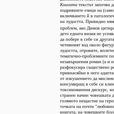
Книгата
текстът започва д
подривните езици на (само
включването й в патологи
на лудостта. Привидно ня
проблем, ако Димов цити
дето едната визия не успя
да побере в себе си другат
четивният код около фигур
лудостта, отровите, вплет
тематично-проблемните по
незавършения роман (а и не
разфокусира съществено р
привнасяйки в него адапт
от изкушението да мислим 
консумиращ в себе си кли
токсикоманния дискурс, к
странен начин човешката 
голямото нещастие на геро
точката на почти "любовно
книгата, на човешките
блу