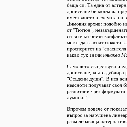
баща си. Та една от алтер
дописване би могла да пр
вместването в схемата на 
Димовия архив: подобно н
от "Тютюн", незавършената
си всички онези конфликтн
могат да тласнат сюжета к
просперитет на "спасителя
какво тук значи
някаква М
Само дето съществува и ед
дописване, която дублира 
"Осъдени души". В нея вс
неясноти получават своя б
разпитани чрез формулата 
луминал"...
Впрочем повече от показате
въпрос за нарушена линеар
разколебаваща алтернатив