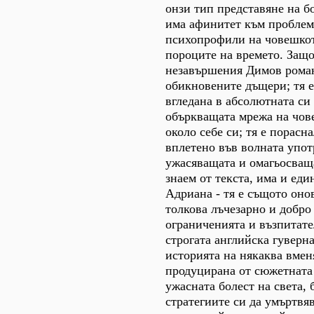
онзи тип представяне на б
има афинитет към пробле
психопрофили на човешкот
пороците на времето. Защ
незавършения Димов роман
обикновените дъщери; тя е
вгледана в абсолютната си
объркващата мрежа на чов
около себе си; тя е порасн
вплетено във волната упот
ужасяващата и омагьосваща
знаем от текста, има и еди
Адриана - тя е същото оно
толкова лъчезарно и добро
ограниченията и възпитат
строгата английска гуверна
историята на някаква вмен
продуцирана от сюжетната 
ужасната болест на света,
стратегиите си да умъртвяв