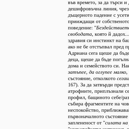
във времето, за да търси и
дешифровъчна линия, чрез 
дъщерното падение с усети
прииждащи от собственото
поведение: "
Бездействиет
свободата
, която й дадох.
здравия си инстинкт на б
ако не бе отстъпвал пред 
Адриана сега щеше да бъде
деца, щеше да бъде погълн
дома и семейството си. Н
затъпее, да оглупее малко
,
състояние, отколкото
сега
167). За да затвърди предс
атрофиите, приплъзнали с
профил, бащиното себе/раз
събира фрагментите на чо
неспокойство, приближава
първоначалното състояние 
заплененост от "
силата на