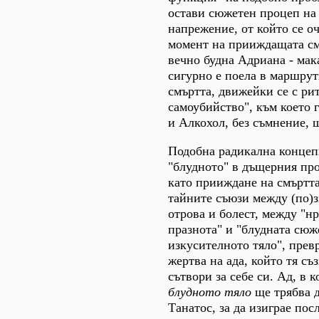
остави сюжетен процеп на
напрежение, от който се о
момент на прииждащата см
вечно будна Адриана - мака
сигурно е поела в маршрут
смъртта, движейки се с ри
самоубийство", към което 
и Алкохол, без съмнение, щ
Подобна радикална концепц
"блудното" в дъщерния пр
като прииждане на смъртта
тайните съюзи между (по)з
отрова и болест, между "н
празнота" и "блудната сюж
изкусителното тяло", пре
жертва на ада, който тя съ
сътвори за себе си. Ад, в 
блудното тяло
ще трябва 
Танатос, за да изиграе пос