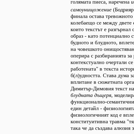
голямата пиеса, наречена
и
самоунищожение
(Бодрияр 
финала остава тревожното
колебаещо се между двете 
които текстът е разгърнал
образ - като потенциално 
будното и блудното, вплет
на човешкото онищостяван
оперира с разбиранията за
контекстуално очертали се 
работената" в текста истор
б(л)удността. Става дума 
вплитане в сюжетната орг
Димитър-Димовия текст н
блудната дъщеря
, моделир
функционално-семантични
един детайл - физиологият
физиологичният код е впле
конституитивна травма "тя
така че да създава алюзия 