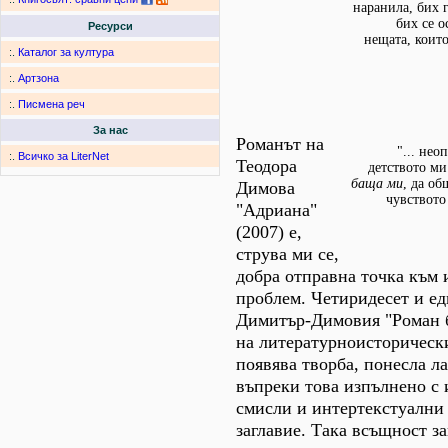
наранила, бих 
бих се о
Ресурси
нещата, коит
:.
Каталог за култура
:.
Артзона
:.
Писмена реч
За нас
Романът на
"... нео
:.
Всичко за LiterNet
Теодора
детството ми
баща ми
, да об
Димова
чувството
"Адриана"
(2007) е,
струва ми се,
добра отправна точка към
проблем. Четиридесет и ед
Димитър-Димовия "Роман бе
на литературноисторически
появява творба, понесла л
въпреки това изпълнено с
смисли и интертекстуални
заглавие. Така всъщност з