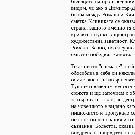
бъдещето на произведениет
видим, че ако в Димитър-
борба между Романа и Кли
сметка Клиниката се оказв
страна, защото именно тя 
кризисен пункт в простран
художествена заветност. К
Романа. Бавно, но сигурн
смърт е победила живота.
Текстовото "снемане" на б
обособява в себе си няколк
осмисляне в незавършенат
Тук ще променим местата н
сюжета и ще започнем с о
за първия от тях е, че дес
на човешкото е видяно кат
нищожното и пропукало се
ценностни основания инте
съзнание. Болестта, оказва 
внедрена в природата на н