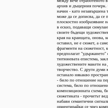
между вече отработеното 
архив и дъщерния почерк. 
начин - като незавършена т
може да се дописва, да се 
плоскостно изобразяване н
в ескиз, подаващи симулан
своите бъдещи художестве
края на краищата, онова, к
оставил, не е сюжет, а сам
фрагменти на сюжетност, к
предполагат "удържането" 
тютюневата епистема, зак
художествените макети на
творчество. С други думи к
останало някакво простран
- било по отношение на п
система, било по отношен
композиционната схема, б
сюжетиката - прочитът вед
набави семантични сигнал
ориентирайки се чрез комп