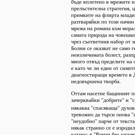
бъде вплетено в мрежите 
прелъстителна стратегия, 
примките на флирта млади
разтваряйки по този начин
мрежа на романа към мора
самата природа на човешко
чрез съответния набор от 
Болни се оказват не само г
неизличимата болест, разп
много отвъд пределите на 
е като че ли един от симпт
диагностиращи времето в 
недовършена творба.
Оттам насетне бащиният п
зачерквайки "добрите" и "
някаква "спасяваща" духов
тревожно да търси онова "
"неудобно" парче от текста
някак странно се е изроди
казано: в "Роман без загла