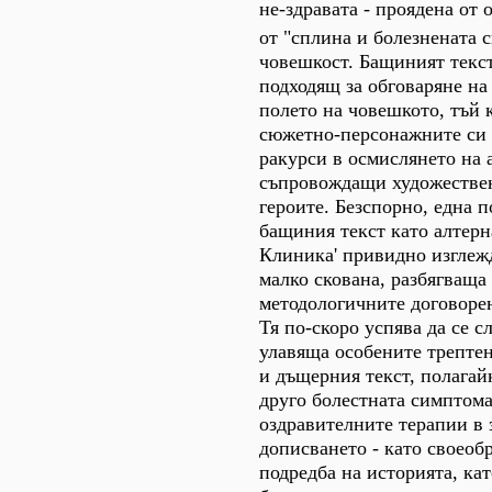
не-здравата - проядена от 
от "сплина и болезнената с
човешкост. Бащиният текст
подходящ за обговаряне на
полето на човешкото, тъй 
сюжетно-персонажните си 
ракурси в осмислянето на 
съпровождащи художестве
героите. Безспорно, една 
бащиния текст като алтерн
Клиника' привидно изглеж
малко скована, разбягваща 
методологичните договорен
Тя по-скоро успява да се с
улавяща особените трепте
и дъщерния текст, полагай
друго болестната симптом
оздравителните терапии в 
дописването - като своеобр
подредба на историята, кат