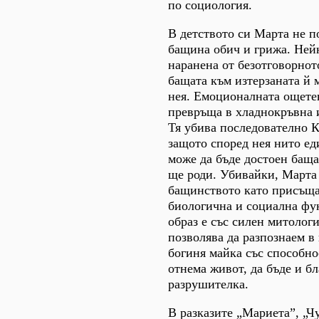
по социология.
В детството си Марта не п
бащина обич и грижа. Ней
наранена от безотговорно
бащата към изтерзаната й 
нея. Емоционалната ощете
превръща в хладнокръвна 
Тя убива последователно 
защото според нея нито ед
може да бъде достоен баща 
ще роди. Убивайки, Марта
бащинството като присъща
биологична и социална фу
образ е със силен митологи
позволява да разпознаем в
богиня майка със способнос
отнема живот, да бъде и бл
разрушителка.
В разказите „Мариета”, „Ч