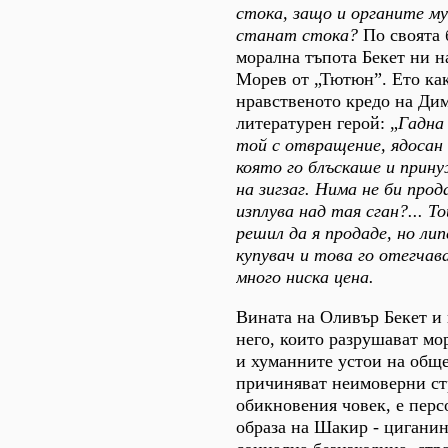
стока, защо и органите му
станат стока?
По своята 
морална тъпота Бекет ни 
Морев от „Тютюн”. Ето как
нравственото кредо на Ди
литературен герой: „
Гадна
той с отвращение, ядосан
която го блъскаше и прин
на зигзаг. Нима не би про
изплува над тая сган?... Т
решил да я продаде, но ли
купувач и това го отегчав
много ниска цена.
Вината на Оливър Бекет и 
него, които разрушават мо
и хуманните устои на общ
причиняват неимоверни ст
обикновения човек, е пер
образа на Шакир - циганин