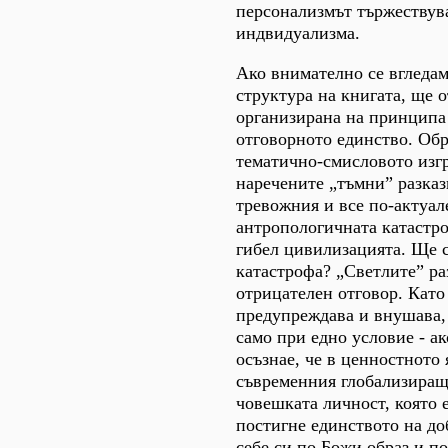
персонализмът тържествув
индвидуализма.
Ако внимателно се вгледам
структура на книгата, ще о
организирана на принципа
отговорното единство. Обр
тематично-смисловото изг
наречените „тъмни” разка
тревожния и все по-актуал
антропологичната катастр
гибел цивилизацията. Ще с
катастрофа? „Светлите” ра
отрицателен отговор. Като
предупреждава и внушава,
само при едно условие - а
осъзнае, че в ценностното 
съвременния глобализиращ 
човешката личност, която 
постигне единството на до
себе си по Божи образ и п