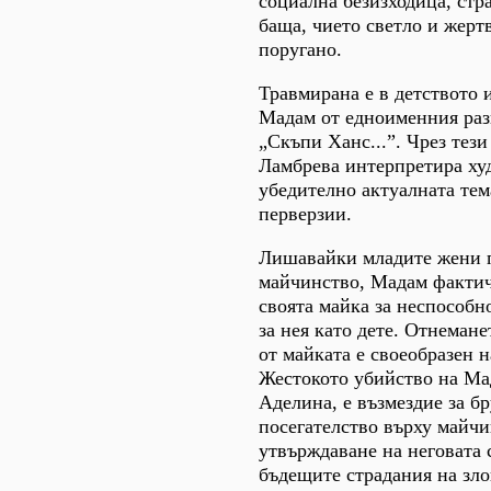
социална безизходица, стр
баща, чието светло и жерт
поругано.
Травмирана е в детството 
Мадам от едноименния разк
„Скъпи Ханс...”. Чрез тези
Ламбрева интерпретира ху
убедително актуалната тем
перверзии.
Лишавайки младите жени 
майчинство, Мадам факти
своята майка за неспособн
за нея като дете. Отнеман
от майката е своеобразен н
Жестокото убийство на Ма
Аделина, е възмездие за б
посегателство върху майчи
утвърждаване на неговата 
бъдещите страдания на зло