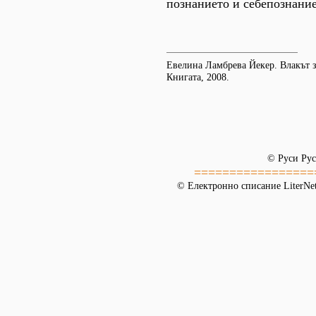
познанието и себепознание
Евелина Ламбрева Йекер. Влакът з
Книгата, 2008.
© Руси Рус
=================
© Електронно списание LiterNet