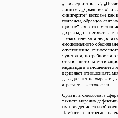
„Последният влак”, „После
липите”, „Домашното” и „
синигерите” виждаме как в
подреден, образцов свят н
щастие” кризата в съзнани
до разпад на неговата личн
Педагогическата недостатъ
емоционалното обедняване
опустошение, съзнателнот
чувствата, потребността о
стесняването на мотиваци
индивида в отношението м
взривяват отношенията меж
да дадат път на омразата, 
агресията, жестокостта.
Сривът в смисловата сфера
тяхната морална дефектив
им поведение са изобразен
Ламбрева с потресаваща е