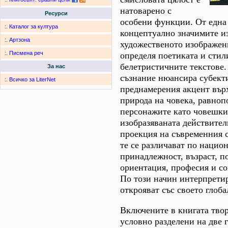
натоварено с
Ресурси
особени функции. От една 
:.
Каталог за култура
концептуално значимите и
:.
Артзона
художественото изображение
:.
Писмена реч
определя поетиката и стил
белетристичните текстове.
За нас
съзнание нюансира субект
:.
Всичко за LiterNet
преднамерения акцент вър
природа на човека, равноп
персонажите като човешки
изобразяваната действител
проекция на съвременния с
те се различават по нацио
принадлежност, възраст, п
ориентация, професия и с
По този начин интерпрети
открояват със своето глоба
Включените в книгата твор
условно разделени на две 