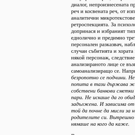
диалог, непроизнесената п
реч и косвената реч, от из
аналитични микротекстове,
ретроспекцията. За психол
допринася и избраният тип
еднолично и предимно тре
персонален разказвач, наб
случаи събитията и хората
някой персонаж, следствие
анализираното лице се въз
самоанализиращо се. Нап
безропотно се подчини. Не
попита в тази държава ж
собствени банкови сметки
пари. Не искаше да го оби
задължена. И зависима от 
той да почне да мисли за 
родителите си. Вътрешно
нямаше на кого да каже.