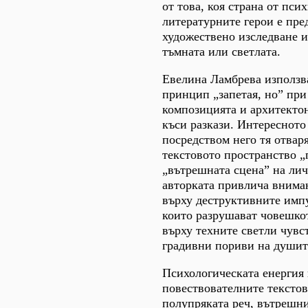
от това, коя страна от пси
литературните герои е пре
художествено изследване и
тъмната или светлата.
Евелина Ламбрева използв
принцип „запетая, но” при
композицията и архитектон
къси разкази. Интересното 
посредством него тя отвар
текстовото пространство „
„вътрешната сцена” на лич
авторката привлича внима
върху деструктивните имп
които разрушават човешкот
върху техните светли чувс
градивни пориви на душит
Психологическата енергия
повествователните текстове
полупряката реч, вътрешн