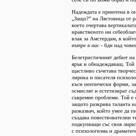
Надеждата е приютена в о
„Защо?” на Лястовица от ра
което очертава вертикалат
нравственото ни себеоблаг
влак за Амстердам, в койт
вътре в
нас
- бди над чове
Белетристичният дебют на
ярък и обнадеждаващ. Той 
щастливо съчетава творчес
лирика и писателя психоло
къси неепически форми, за
осмислят и естетизират съ
съвремие проблеми. Той е
защото разкрива таланта н
разказвач, който умее да п
създава повествователни т
подкупващи със своя лири
с психологизма и драматич