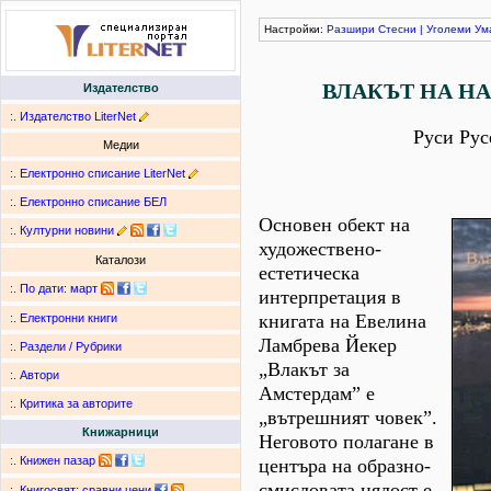
Настройки:
Разшири
Стесни
|
Уголеми
Ум
ВЛАКЪТ НА Н
Издателство
:.
Издателство LiterNet
Руси Рус
Медии
:.
Електронно списание LiterNet
:.
Електронно списание БЕЛ
Основен обект на
:.
Културни новини
художествено-
Каталози
естетическа
:.
По дати
:
март
интерпретация в
книгата на Евелина
:.
Електронни книги
Ламбрева Йекер
:.
Раздели / Рубрики
„Влакът за
:.
Автори
Амстердам” е
:.
Критика за авторите
„вътрешният човек”.
Книжарници
Неговото полагане в
:.
Книжен пазар
центъра на образно-
смисловата цялост е
:.
Книгосвят: сравни цени