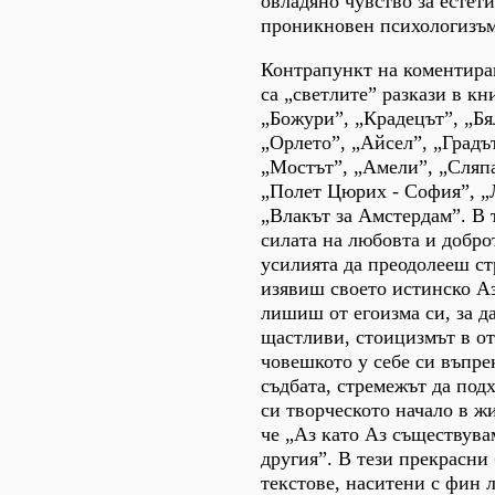
овладяно чувство за естети
проникновен психологизъм
Контрапункт на коментира
са „светлите” разкази в кни
„Божури”, „Крадецът”, „Бя
„Орлето”, „Айсел”, „Градъ
„Мостът”, „Амели”, „Сляпа
„Полет Цюрих - София”, „
„Влакът за Амстердам”. В 
силата на любовта и добро
усилията да преодолееш ст
изявиш своето истинско Аз
лишиш от егоизма си, за д
щастливи, стоицизмът в от
човешкото у себе си въпре
съдбата, стремежът да под
си творческото начало в ж
че „Аз като Аз съществувам
другия”. В тези прекрасни
текстове, наситени с фин 