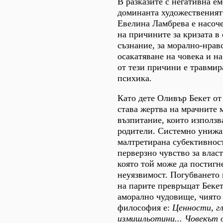
В разказите с негативна е
доминанта художественият
Евелина Ламбрева е насоч
на причините за кризата в
съзнание, за морално-нрав
осакатяване на човека и н
от тези причини е травмир
психика.
Като дете Оливър Бекет от
става жертва на мрачните 
възпитание, които използв
родители. Системно унижа
малтретирана субективност
перверзно чувство за власт
която той може да постигн
неуязвимост. Погубването 
на парите превръщат Беке
аморално чудовище, чиято
философия е:
Ценности, г
измишльотини... Човекът о