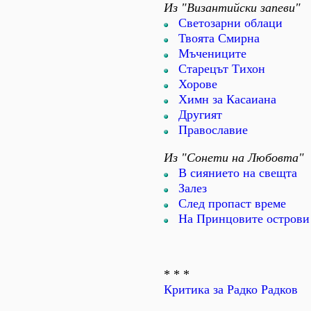
Из "Византийски запеви"
Светозарни облаци
Твоята Смирна
Мъчениците
Старецът Тихон
Хорове
Химн за Касаиана
Другият
Православие
Из "Сонети на Любовта"
В сиянието на свещта
Залез
След пропаст време
На Принцовите острови
* * *
Критика за Радко Радков