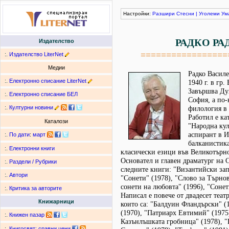
Настройки:
Разшири
Стесни
|
Уголеми
Ум
РАДКО РА
Издателство
=================
:.
Издателство LiterNet
Медии
Радко Василе
:.
Електронно списание LiterNet
1940 г. в гр
Завършва Ду
:.
Електронно списание БЕЛ
София, а по-
:.
Културни новини
филология в
Работил е ка
Каталози
"Народна кул
аспирант в И
:.
По дати
:
март
балканистика
:.
Електронни книги
класически езици във Великотърно
Основател и главен драматург на 
:.
Раздели / Рубрики
следните книги: "Византийски запе
:.
Автори
"Сонети" (1978), "Слово за Търнов
сонети на любовта" (1996), "Сонет
:.
Критика за авторите
Написал е повече от двадесет теат
Книжарници
които са: "Балдуин Фландърски" (
(1970), "Патриарх Евтимий" (1975
:.
Книжен пазар
Казънлъшката гробница" (1978), "
:.
Книгосвят: сравни цени