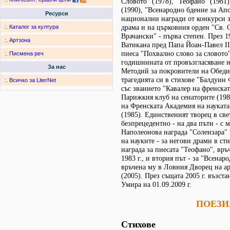
Словото" (1978), "Теофано" (1981)
(1990), "Всенародно бдение за Ап
Ресурси
национални награди от конкурси з
драма и на църковния орден "Св.
:.
Каталог за култура
Врачански" - първа степен. През 1
:.
Артзона
Ватикана пред Папа Йоан-Павел II
пиеса "Похвално слово за словото"
:.
Писмена реч
годишнината от провъзгласяване н
За нас
Методий за покровители на Обедин
трагедията си в стихове "Балдуин
:.
Всичко за LiterNet
със званието "Кавалер на френскат
Парижкия клуб на сенаторите (198
на Френската Академия на науката
(1985). Единственият творец в све
безпрецедентно - на два пъти - с
Наполеонова награда "Солензара"
на науките - за негови драми в сти
награда за пиесата "Теофанo", връ
1983 г., и втория път - за "Всенар
връчена му в Ловния Дворец на а
(2005). През същата 2005 г. възст
Умира на 01.09.2009 г.
ПОЕЗИ
Стихове