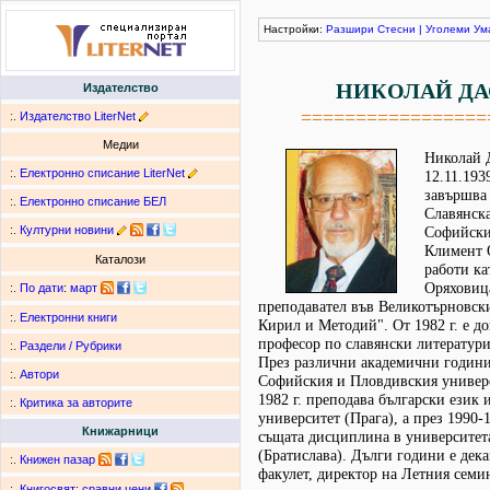
Настройки:
Разшири
Стесни
|
Уголеми
Ум
НИКОЛАЙ Д
Издателство
=================
:.
Издателство LiterNet
Медии
Николай Д
:.
Електронно списание LiterNet
12.11.193
завършва 
:.
Електронно списание БЕЛ
Славянска
:.
Културни новини
Софийски
Климент 
Каталози
работи ка
Оряховица,
:.
По дати
:
март
преподавател във Великотърновски
:.
Електронни книги
Кирил и Методий". От 1982 г. е доц
професор по славянски литератури
:.
Раздели / Рубрики
През различни академични години
:.
Автори
Софийския и Пловдивския универс
1982 г. преподава български език 
:.
Критика за авторите
университет (Прага), а през 1990-
Книжарници
същата дисциплина в университет
(Братислава). Дълги години е дек
:.
Книжен пазар
факулет, директор на Летния семи
:.
Книгосвят: сравни цени