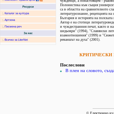
чужденци, а понастоящем - ръково
Полонистика към същия университ
Ресурси
са в областта на сравнителното сл
литературознание, рецепцията на 
:.
Каталог за култура
България и историята на полската
:.
Артзона
Автор е на стотици литературове
и чуждестранния печат, както и н
:.
Писмена реч
шедьоври" (1994), "Славянски лит
За нас
взамоотношения" (1999) и "Сюжет
реваншът на духа" (2001).
:.
Всичко за LiterNet
КРИТИЧЕСКИ 
Послеслови
В плен на словото, създ
© Електронно изд