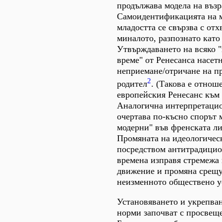
продължава модела на възр
Самоидентификацията на м
младостта се свързва с отх
миналото, разпознато като 
Утвърждаването на всяко 
време" от Ренесанса насет
неприемане/отричане на пр
2
родител
. (Такова е отнош
европейския Ренесанс към
Аналогична интерпретаци
очертава по-късно спорът 
модерни" във френската ли
Промяната на идеологичес
посредством антитрадицио
времена изправя стремежа
движение и промяна срещу
неизменното обществено у
Установяването и укрепван
норми започват с просвеще