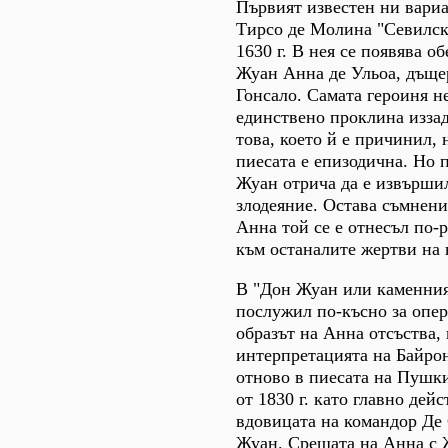
Първият известен ни вариа
Тирсо де Молина "Севилск
1630 г. В нея се появява о
Жуан Анна де Ульоа, дъще
Гонсало. Самата героиня не
единствено проклина иззад
това, което й е причинил, 
пиесата е епизодична. Но 
Жуан отрича да е извърши
злодеяние. Остава съмнени
Анна той се е отнесъл по-
към останалите жертви на 
В "Дон Жуан или каменния
послужил по-късно за опер
образът на Анна отсъства, 
интерпретацията на Байрон
отново в пиесата на Пушк
от 1830 г. като главно дей
вдовицата на командор Де 
Жуан. Срещата на Анна с 