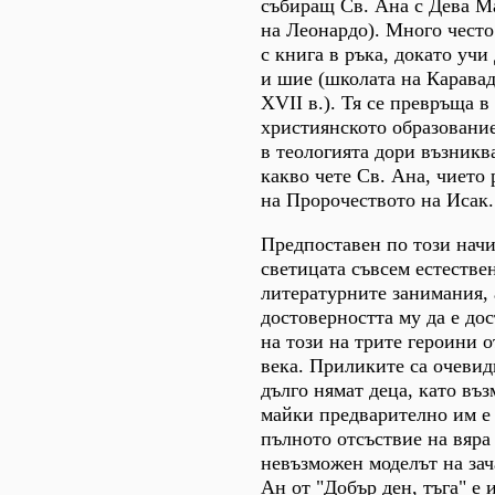
събиращ Св. Ана с Дева М
на Леонардо). Много често
с книга в ръка, докато учи
и шие (школата на Каравад
XVII в.). Тя се превръща в
християнското образование
в теологията дори възникв
какво чете Св. Ана, чието 
на Пророчеството на Исак.
Предпоставен по този начи
светицата съвсем естествен
литературните занимания, 
достоверността му да е до
на този на трите героини о
века. Приликите са очевид
дълго нямат деца, като въ
майки предварително им е
пълното отсъствие на вяра 
невъзможен моделът на зач
Ан от "Добър ден, тъга" е 