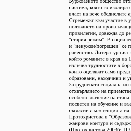
Буржоазното общество отх
система, която го изолира 
власт на вече обеднелите 
Стремежът към участие в 
ползването на произтичащи
привилегии, довежда до р
"стария режим". В социале
и "ненужен/погрешен" се п
равенство. Литературният о
който романите в края на 1
излъчва трудностите в борб
които оцеляват само пред
образовани, находчиви и у
Затруднената социална инт
отхвърлянето на приемств
особено значение на етапа 
посветен на обучение и въ
съгласие с концепцията на
Протохристова в "Образов
жанрови контури и съдърж
(Протохристова 2003б: 113