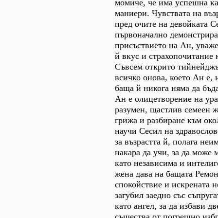
момиче, че има успешна к
маниери. Чувствата на въз
пред очите на девойката С
първоначално демонстрира
присъствието на Ан, уваж
й вкус и страхопочитание 
Съвсем открито тийнейджъ
всичко онова, което Ан е, 
баща й никога няма да бъд
Ан е олицетворение на ур
разумен, щастлив семеен ж
грижа и разбиране към око
научи Сесил на здравосло
за възрастта й, полага неи
накара да учи, за да може 
като независима и интелиг
жена дава на бащата Ремо
спокойствие и искрената н
загубил заедно със съпруга
като ангел, за да избави 
същества от погрешно избр