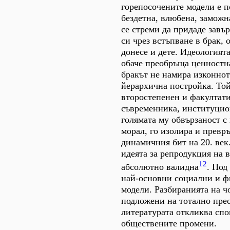
горепосочените модели е 
бездетна, влюбена, заможна
се стреми да придаде завъ
си чрез встъпване в брак, 
донесе и дете. Идеологият
обаче преобръща ценностн
бракът не намира изконнот
йерархична постройка. Той
второстепенен и факултати
съвременника, институцио
голямата му обвързаност с
морал, го изолира и превр
динамичния бит на 20. век
идеята за репродукция на в
12
абсолютно валидна
. Под
най-основни социални и ф
модели. Разбиранията на ч
подложени на тотално пре
литературата откликва спо
обществените промени.