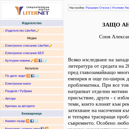
Настройки:
Разшири
Стесни
|
Уголеми
Ум
Издателство
ЗАЩО А
:.
Издателство LiterNet
Соня Алекса
Медии
:.
Електронно списание LiterNet
:.
Електронно списание БЕЛ
Всяко изследване на запад
:.
Културни новини
литература от средата на 2
Каталози
пред главозамайващо мног
:.
По дати
:
март
емпирия и още по-широк д
:.
Електронни книги
проблематика. При все тов
натрапват отделни мотиви
:.
Раздели / Рубрики
присъствие, други - с изб
:.
Автори
теми, които клонят към ре
:.
Критика за авторите
затихване на насочения къ
Книжарници
и тепърва трасиращи проб
:.
Книжен пазар
съвремието. Особено любо
:.
Книгосвят: сравни цени