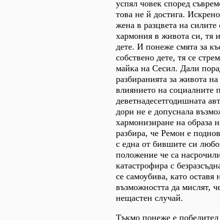
успял човек според съврем
това не й достига. Искрен
жена в разцвета на силите 
хармония в живота си, тя 
дете. И понеже смята за къ
собствено дете, тя се стре
майка на Сесил. Дали пора
разбиранията за живота на 
влиянието на социалните 
деветнадесетгодишната ав
дори не е допуснала възмо
хармонизиране на образа н
разбира, че Ремон е подно
с една от бившите си люб
положение че са насрочили
катастрофира с безразсъдн
се самоубива, като оставя
възможността да мислят, че
нещастен случай.
Тъкмо понеже е победител