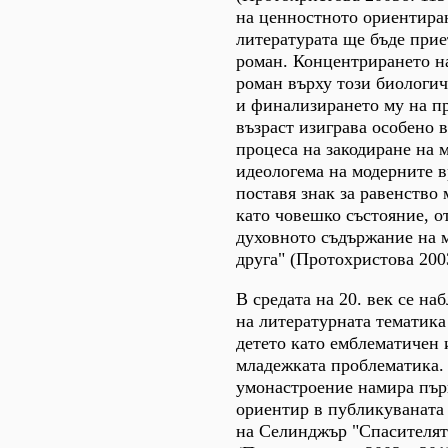
на ценностното ориентира
литературата ще бъде прие
роман. Концентрирането н
роман върху този биологич
и финализирането му на пр
възраст изиграва особено 
процеса на закодиране на 
идеологема на модерните в
поставя знак за равенство
като човешко състояние, от
духовното съдържание на м
друга" (Протохристова 2003
В средата на 20. век се н
на литературната тематика
детето като емблематичен 
младежката проблематика.
умонастроение намира пър
ориентир в публикуваната 
на Селинджър "Спасителят