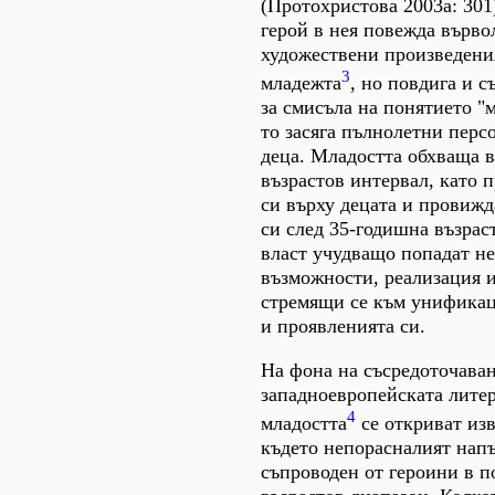
(Протохристова 2003а: 301
герой в нея повежда върво
художествени произведени
3
младежта
, но повдига и 
за смисъла на понятието "
то засяга пълнолетни перс
деца. Младостта обхваща в
възрастов интервал, като 
си върху децата и провижд
си след 35-годишна възраст
власт учудващо попадат н
възможности, реализация 
стремящи се към унифика
и проявленията си.
На фона на съсредоточаван
западноевропейската литер
4
младостта
се откриват из
където непорасналият нап
съпроводен от героини в п