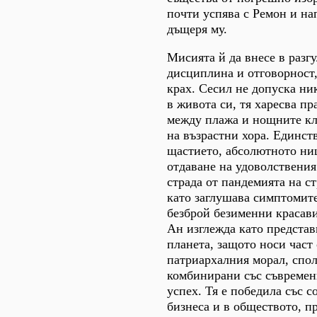
почти успява с Ремон и на
дъщеря му.
Мисията й да внесе в разг
дисциплина и отговорност
крах. Сесил не допуска н
в живота си, тя харесва пр
между плажа и нощните кл
на възрастни хора. Единст
щастието, абсолютното ни
отдаване на удоволствения
страда от пандемията на ст
като заглушава симптомите
безброй безименни красав
Ан изглежда като представ
планета, защото носи част
патриархалния морал, спо
комбинирани със съвремен
успех. Тя е победила със с
бизнеса и в обществото, пр