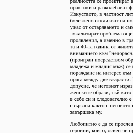
реалността се проектират 
практики и разколебават ф
Изкуството, в частност лит
болезнено откликват на н
ужас от остаряването и смъ
локализират проблема още
проявления, а именно в гр
та и 40-та година от живот
вниманието към "недорасн
(проигран посредством обр
младежа и младия мъж) се
пораждане на интерес към 
прага между две възрасти.
допусне, че неговият израз
женските образи, тъй като
в себе си и следователно е
свързана както с неговото 
завършека му.
Любопитно е да се прослед
героини, които, освен че 