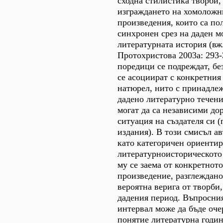
сходна стилистика творби,
изграждането на хомоложн
произведения, които са по
синхронен срез на даден м
литературната история (вж
Протохристова 2003а: 293
поредици се подреждат, бе
се асоциират с конкретния
натюрел, нито с принадле
дадено литературно течени
могат да са независими до
ситуация на създателя си 
издания). В този смисъл ав
като категоричен ориенти
литературноисторическото 
му се заема от конкретнот
произведение, разглеждано
вероятна верига от творби
дадения период. Въпросни
интервал може да бъде оче
понятие литературна годин