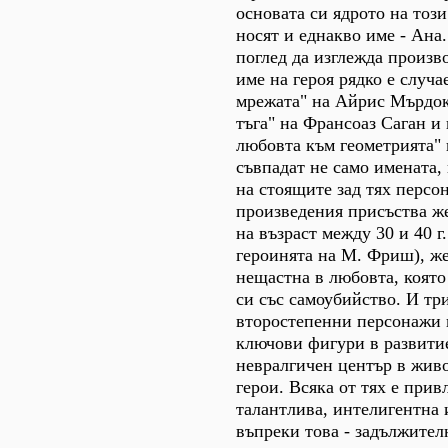
основата си ядрото на този
носят и еднакво име - Ана
поглед да изглежда произв
име на героя рядко е случа
мрежата" на Айрис Мърдок
тъга" на Франсоаз Саган и
любовта към геометрията"
съвпадат не само имената,
на стоящите зад тях персо
произведения присъства ж
на възраст между 30 и 40 г
героинята на М. Фриш), же
нещастна в любовта, коят
си със самоубийство. И тр
второстепенни персонажи в
ключови фигури в развитие
невралгичен център в живо
герои. Всяка от тях е прив
талантлива, интелигентна 
въпреки това - задължител