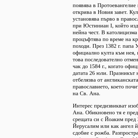
появява в Протоевангелие 
открива в Новия завет. Кул
установява първо в правос
при Юстиниан I, който изд
нейна чест. В католицизма
процъфтява по време на к
походи. През 1382 г. папа 
официално култа към нея, 
това последователно отмен
чак до 1584 г., когато офи
датата 26 юли. Празникът 
отбелязва от англиканската
православието, което почи
на Св. Ана.
Интерес предизвикват изо
Ана. Обикновено тя е пред
срещата си с Йоаким пред 
Йерусалим или как ангел й
сдобие с рожба. Разпростр