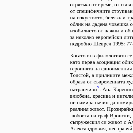
отрязъка от време, от своя
от специфичните струпван
на изкуството, белязали т
облик на дадена човешка о
изобилието от важни и об
за няколко европейски лит
подробно Шеврел 1995: 77-
Когато във филологията се
като първа асоциация оби
героинята на едноименния 
Толстой, а приликите межд
образи от съвременната ху
7
натрапчиви
. Ана Каренин
влюбена, красива и интели
не намира начин да помири
реалния живот. Прозирайк
любовта на граф Вронски,
съпружеския си живот с А
Александрович, несправяйк