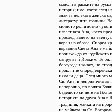
смисли в рамките на руска
история; име, което след н
знак за нелеката женска съ
литературните граници. Вс
силното религиозно чувств
известната Ана, което пре
проследяването на евенту
корен на образа. Според х
вярвания Света Ана е майк
произхожда от юдейското п
съпругът й Йоаким. Те би
богоугоден живот, но стра
проклятие според еврейска
нямали деца. След много 
Св. Ана, в непривична за т
непорочно, по волята Божи
бъдещото си дете на Госпо
историята на друга Ана в 
традиция, майката на про
на майката на Св. Богороди