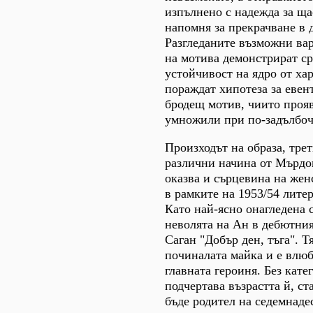
изпълнено с надежда за ща
напомня за прекрачване в д
Разгледаните възможни вар
на мотива демонстрират с
устойчивост на ядро от ха
пораждат хипотеза за евен
бродещ мотив, чиито прояв
умножили при по-задълбоч
Произходът на образа, тре
различни начина от Мърдо
оказва и сърцевина на жен
в рамките на 1953/54 лите
Като най-ясно онагледена 
неволята на Ан в дебютния
Саган "Добър ден, тъга". Т
починалата майка и е влюб
главната героиня. Без кате
подчертава възрастта й, ст
бъде родител на седемнад