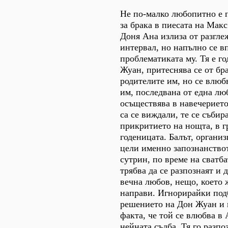
Не по-малко любопитно е 
за брака в пиесата на Мак
Доня Ана излиза от разгле
интервал, но напълно се в
проблематиката му. Тя е г
Жуан, притеснява се от бра
родителите им, но се влюб
им, последвана от една лю
осъществява в навечерието 
са се виждали, те се събир
прикритието на нощта, в г
годеницата. Балът, организ
цели именно запознанствот
сутрин, по време на сватб
трябва да се разпознаят и 
вечна любов, нещо, което 
направи. Игнорирайки под
решението на Дон Жуан и
факта, че той се влюбва в
нейната съдба. Тя го разпо