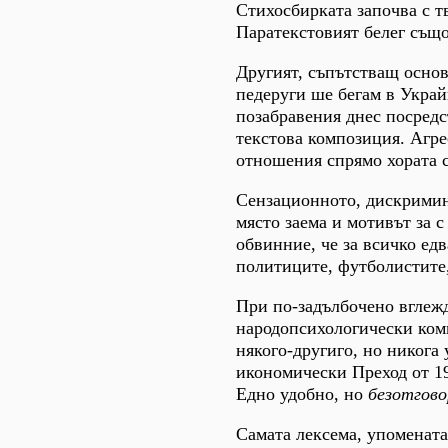
Стихосбирката започва с т
Паратекстовият белег същ
Другият, съпътстващ основ
педеруги ше бегам в Украй
позабравения днес посредс
текстова композиция. Агре
отношения спрямо хората с
Сензационното, дискримин
място заема и мотивът за с 
обвинние, че за всичко едв
политиците, футболистите,
При по-задълбочено вглежд
народопсихологически комп
някого-другиго, но никога
икономически Преход от 198
Едно удобно, но
безотгово
Самата лексема, упомената