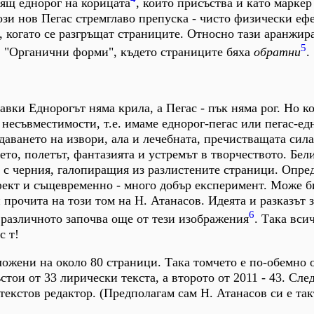
ящ еднорог на корицата
, който присъства и като маркер
ози нов Пегас стремглаво препуска - чисто физически еф
, когато се разгръщат страниците. Относно тази аранжир
5
в "Органични форми", където страниците бяха
обратни
.
вки Еднорогът няма крила, а Пегас - пък няма рог. Но к
несъвместимости, т.е. имаме еднорог-пегас или пегас-ед
здаването на извори, ала и лечебната, пречистващата сила
ето, полетът, фантазията и устремът в творчеството. Бел
 с черния, галопиращия из разлистените страници. Опре
фект и същевременно - много добър експеримент. Може 
 прочита на този том на Н. Атанасов. Идеята и разказът з
6
а различното започва още от тези изображения
. Така вси
с т!
ложени на около 80 страници. Така томчето е по-обемно 
състои от 33 лирически текста, а второто от 2011 - 43. Сл
 текстов редактор. (Предполагам сам Н. Атанасов си е так