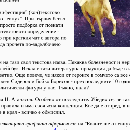
огичното.
ифестация" (кон)текстово
 от евнух". При първия бегъл
е просто подборка от познати
атекстовото определение -
о при краткия чат с автора по
да прочета по-задълбочено
 на тази своя текстова изява. Някаква болезненост и нер
фейсбук. Искал е тази литературна продукция да бъде в и 
ватно. Още повече, че някои от героите в томчето са все
лен Сидеров и Бойко Борисов - през последните 10 годи
олитически фигури у нас. Тъжно, нали?
на Н. Атанасов. Особено от последните. Убедих се, че та
 правила и има своя ясна концепция. Кое да е отпред, в н
 е в края - всичко е обмислил.
тляващата графична оформеност
на "Евангелие от евну
4