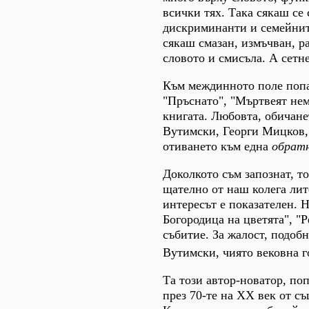
всички тях. Така сякаш се
дискриминанти и семейните
сякаш смазан, измъчван, р
словото и смисъла. А сетн
Към междинното поле попа
"Пръснато", "Мъртвеят нем
книгата. Любовта, обичан
Вутимски, Георги Мицков, 
отиването към една
обрат
Доколкото съм запознат, то
щателно от наш колега лите
интересът е показателен. 
Богородица на цветята", "Р
събитие. За жалост, подоб
Вутимски, чиято вековна 
Та този автор-новатор, по
през 70-те на ХХ век от съ