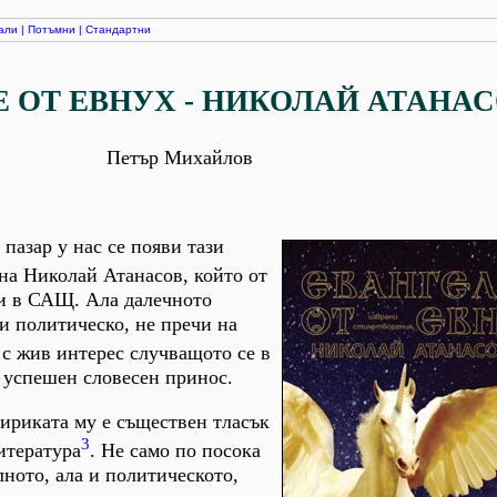
али
|
Потъмни
|
Стандартни
 ОТ ЕВНУХ - НИКОЛАЙ АТАНА
Петър Михайлов
пазар у нас се появи тази
на Николай Атанасов, който от
ти в САЩ. Ала далечното
 и политическо, не пречи на
 с жив интерес случващото се в
я успешен словесен принос.
лириката му е съществен тласък
3
итература
. Не само по посока
лното, ала и политическото,