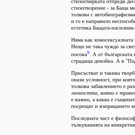
стихосбирката отпреди дес
стихотворение - за Баща м
толкова с автобиографизма 
и го е направило неспособе
естетика Бащата-насилник-
Няма как хомосексуалната 
Нещо не така чуждо за све
9
посока
. А от българската
страдаща девойка. А в "По
Присъстват и такива творб
онази условност, при коят
толкова забавлението е ра
личността, която е трав
е важно, а каква е същина
посрещат и изпращането м
Последната част е философ
тълкуванията на конкретни