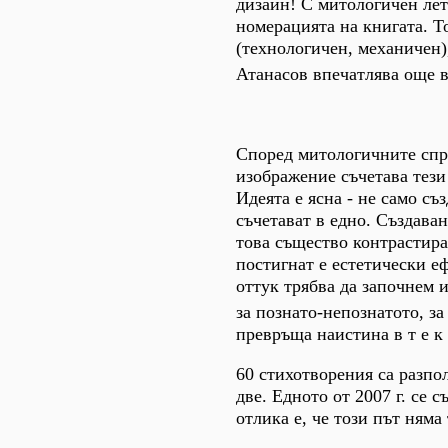
дизайн! С митологичен лет
номерацията на книгата. Т
(технологичен, механичен)
Атанасов впечатлява още 
Според митологичните спра
изображение съчетава тези 
Идеята е ясна - не само съ
съчетават в едно. Създаван
това същество контрастира
постигнат е естетически е
оттук трябва да започнем и
за познато-непознатото, з
превръща наистина в т е к 
60 стихотворения са разпо
две. Едното от 2007 г. се 
отлика е, че този път няма