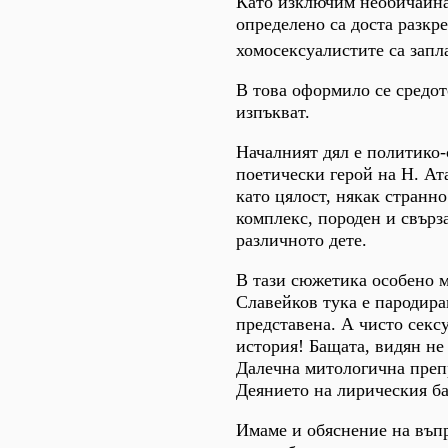
Като изключим необичайна
определено са доста разкр
хомосексуалистите са запл
В това оформило се средот
изпъкват.
Началният дял е политико-
поетически герой на Н. А
като цялост, някак странно
комплекс, породен и свърз
различното дете.
В тази сюжетика особено м
Славейков тука е пародира
представена. А чисто секс
история! Бащата, видян не 
Далечна митологична преп
Деянието на лирическия ба
Имаме и обяснение на въп