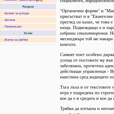
социалното, народопсихол
Ресурси
"Органични форми" и "Ман
:.
Каталог за култура
присъстват и в "Евангелие
:.
Артзона
преглед си казах, че това 
неща. Подвеждащо е и пар
:.
Писмена реч
избрани стихотворения
. Н
За нас
месинджъра той ме накара 
:.
Всичко за LiterNet
книгата.
Самият поет особено държи
усеща от постовете му във 
забелязана, прочетена адек
действащи управленци - Во
наистина сред водещите п
Тъга лъха и от текстовете 
игра е подредена по строги
кое да е в средата и кое да
Трябва да изтъкна и
впеча