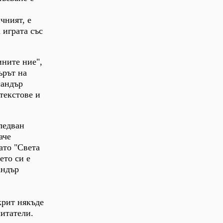
чният, е
 играта със
ните ние",
ърът на
сандър
текстове и
следван
аче
ато "Света
ето си е
андър
крит някъде
читатели.