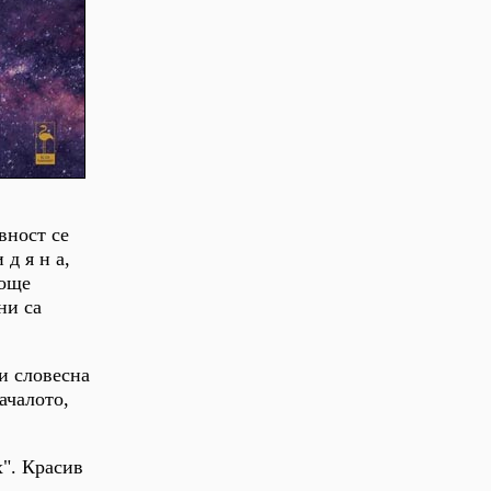
вност се
д я н а,
 още
ни са
зи словесна
ачалото,
х". Красив