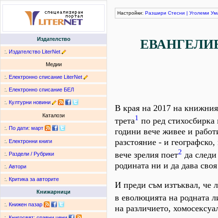
Настройки:
Разшири
Стесни
|
Уголеми
Ум
Издателство
ЕВАНГЕЛИЕ
:.
Издателство LiterNet
Медии
:.
Електронно списание LiterNet
:.
Електронно списание БЕЛ
:.
Културни новини
В края на 2017 на книжния 
Каталози
1
трета
по ред стихосбирка 
:.
По дати
:
март
години вече живее и рабо
разстояние - и географско,
:.
Електронни книги
2
вече зрелия поет
да следи
:.
Раздели / Рубрики
родината ни и да дава сво
:.
Автори
:.
Критика за авторите
И преди съм изтъквал, че 
Книжарници
в еволюцията на родната л
:.
Книжен пазар
на различието, хомосексуа
:.
Книгосвят: сравни цени