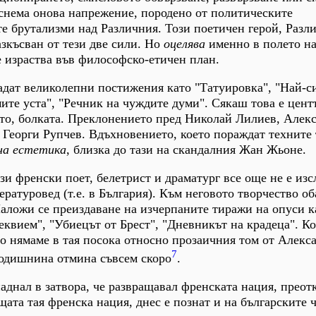
 снема онова напрежение, породено от политическите
 брутализми над Различния. Този поетичен герой, Разли
азкъсван от тези две сили. Но
оцелява
именно в полето на
е израства във философско-етичен план.
дат великолепни постижения като "Татуировка", "Най-си
ите уста", "Речник на чуждите думи". Сякаш това е цент
ето, болката. Преклонението пред Николай Лилиев, Алек
Георги Рупчев. Вдъхновението, което пораждат техните 
на естетика
, близка до тази на скандалния Жан Жьоне.
зи френски поет, белетрист и драматург все още не е из
ратуровед (т.е. в България). Към неговото творчество об
Наложи се преиздаване на изчерпаните тиражи на опуси к
еквием", "Убиецът от Брест", "Дневникът на крадеца". Ко
но нямаме в тая посока относно прозаичния том от Алекс
7
годишнина отмина съвсем скоро
.
паднал в затвора, че развращавал френската нация, преот
щата тая френска нация, днес е познат и на българските 