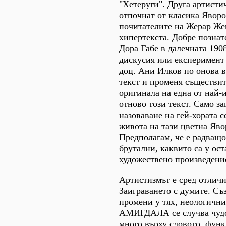
"Хетеруги". Друга артисти
отпочнат от класика Яворо
почитателите на Жерар Жен
хипертекста. Добре познат
Дора Габе в далечната 1908
дискусия или експеримент 
доц. Ани Илков по онова в
текст и променя съществит
оригинала на една от най-
отново този текст. Само з
назоваване на гей-хората с
живота на тази цветна Яво
Предполагам, че е радващо
брутални, каквито са у ос
художествено произведение
Артистизмът е сред отличи
Заиграването с думите. Съ
промени у тях, неологични
АМИГДАЛА се случва чудот
много върху словото, функ