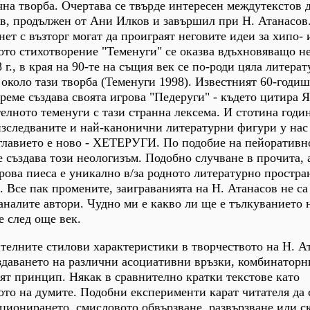
чна творба. Очертава се твърде интересен междутекстов д
в, продължен от Ани Илков и завършил при Н. Атанасов
ет с възторг могат да проиграят неговите идеи за хипо- 
ото стихотворение "Теменуги" се оказва вдъхновяващо не
 г., в края на 90-те на същия век се по-роди цяла литера
около тази творба (Теменуги 1998). Известният 60-годиш
реме създава своята игрова "Педеруги" - където цитира 
елното теменуги с тази странна лексема. И стотина годи
изследваните и най-канонични литературни фигури у нас
аглавието е ново - ХЕТЕРУГИ. По подобие на пейоративн
е създава този неологизъм. Подобно случване в прочита, 
рова пиеса е уникално в/за родното литературно простра
. Все пак промените, заиграванията на Н. Атанасов не са
таналите автори. Чудно ми е какво ли ще е тълкуванието 
 след още век.
телните стилови характеристики в творчеството на Н. А
здаването на различни асоциативни връзки, комбинаторн
ят принцип. Някак в сравнително кратки текстове като
о на думите. Подобни експерименти карат читателя да 
ционирането, смисловото обвързване, развързване или с