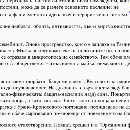
та персонажна система и отношенията помежду им, кои
епостени, може да се разчете основното послание: не
аха, а фашизмът като идеология и терористична система.
очие любовта, обичта, интимността, пък и виртуозността
семейният. Онова пространство, което е заплаха за Разл
танасов. Мъжкарският комплекс на политиците ни, на об
 се отразява в микротопоса на семейството. Там обаче им
ан от/с обществения - изнасилената майка, нежеланото де
ясто заема творбата "Баща ми в мен". Култовото заглави
но до неузнаваемост. Не духовната свързаност между бащ
уално-физическата: бащата-насилник на(д) сина. Покърт
като опора, а като заплаха. Злото, което похищава невин
ратка с Урано-Кроносовото поглъщане, похищаване на де
ща е обаче смразяващо по-зловещо от поведението на бо
росното стихотворение. Похват, срещан и в "Органични 