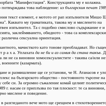
ворбата "Манифестация". Конструкцията му е колажна.
о потвърждава това наблюдение:
из българския печат 198
ния текст елемент, е мотото от рап изпълнителя Мишо 
на". Каквато му граматиката, такова му и мисленето на
твен изпълнител. Та с подобно смислово съдържание е и 
сията, заклеймяването, обидното - това са комплексарски
 различна сексуална ориентация.
антното, мачисткото като тонове преобладават. Но съще
т р а х а. Уплахата
да не би и аз самия да стана такъв
. 
а ли не са виновни хомосексуалистите - такива са/или не
 военните (казармата).
ане и размишление ще се установи, че Н. Атанасов е ул
лекс на българското общество - постоянното търсене на в
 у себе си. За огромно съжаление комай целият политичес
9 г. насам се приплъзва по тая плоскост: те са виновни,
рно
мислене и поведение.
 в разгледаното вече мото ще срещнем в стихотворениет