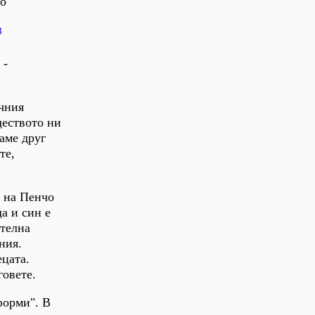
то
8
 -
ичния
ществото ни
аме друг
те,
е на Пенчо
а и син е
ителна
ния.
цата.
говете.
форми". В