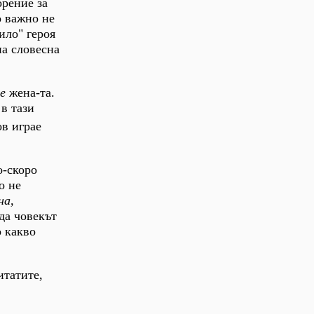
орение за
о важно не
ило" героя
на словесна
е
жена-та.
в тази
ов играе
о-скоро
о не
на,
да човекът
о какво
итатите,