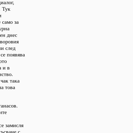
иалог,
. Тук
и
 само за
турна
ен днес
Яворовия
ни след
 се появява
ото
а и в
нство.
 чак така
на това
танасов.
ите
се замисля
късване с