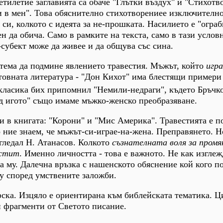
етилетие заглавията са обаче "Глътки въздух" и "Стихотв
и в мен". Това обяснително стихотворениее изключителн
си, колкото с идеята за не-прошката. Насилието е "ограб
н да обича. Само в рамките на текста, само в тази услов
субект може да живее и да общува със сина.
тема да подмине явлението травестия. Мъжът, който
игра
товната литература - "Дон Кихот" има блестящи примери 
 класика бих припомнил "Немили-недраги", където Бръчк
д игото" също имаме мъжко-женско преобразяване.
и в книгата: "Корони" и "Мис Америка". Травестията е п
о ние знаем, че мъжът-си-играе-на-жена. Преправянето. Н
згледал Н. Атанасов. Колкото
съзнателната воля за промя
естит
. Именно личността - това е важното. Не как изглеж
та му. Далечна връзка с нашенското обяснение кой кого п
у според умствените заложби.
ска. Изцяло е ориентирана към библейската тематика. Ц
 фрагменти от Светото писание.