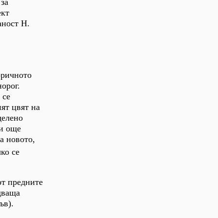
 за
ект
аност Н.
оричното
норог.
 се
ият цвят на
делено
би още
а новото,
чко се
от предните
едваща
ъв).