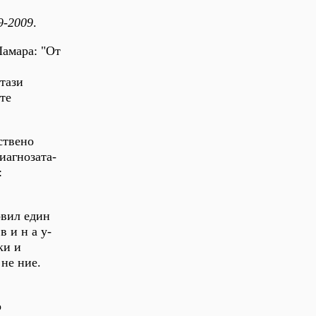
9-2009
.
Шамара: "От
тази
те
ствено
Диагнозата-
:
овил един
 и н а у-
ки и
 не ние.
о