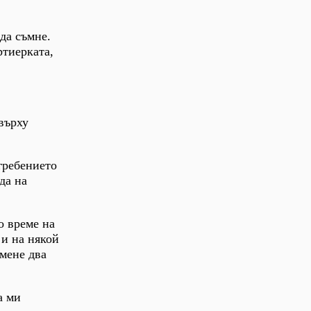
 да съмне.
ртиерката,
върху
огребението
да на
о време на
 и на някой
 мене два
а ми