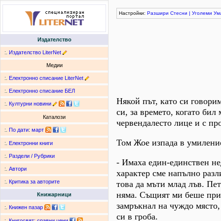
Настройки:
Разшири
Стесни
|
Уголеми
Ум
Издателство
:.
Издателство LiterNet
Медии
:.
Електронно списание LiterNet
:.
Електронно списание БЕЛ
Някой път, като си говорим
:.
Културни новини
си, за времето, когато бил
Каталози
червендалесто лице и с пр
:.
По дати
:
март
Том Жое изпада в умиление
:.
Електронни книги
:.
Раздели / Рубрики
- Имаха един-единствен не
:.
Автори
характер сме напълно раз
:.
Критика за авторите
това да мъти млад лъв. Пет
няма. Същият ми беше прия
Книжарници
замръкнал на чуждо място,
:.
Книжен пазар
си в гроба.
:.
Книгосвят: сравни цени