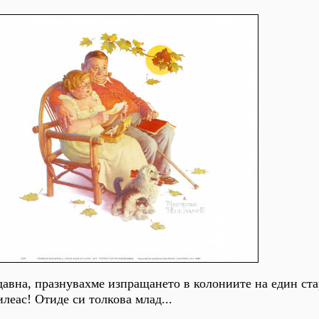
тдавна, празнувахме изпращането в колониите на един ст
леас! Отиде си толкова млад...