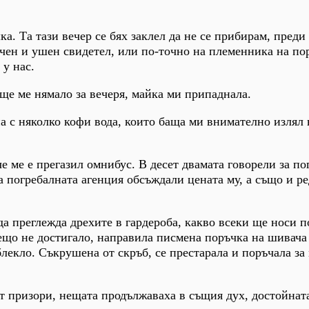
ка. Та тази вечер се бях заклел да не се прибирам, преди
очен и ушен свидетел, или по-точно на племенника на по
 у нас.
още ме нямало за вечеря, майка ми припаднала.
на с няколко кофи вода, които баща ми внимателно излял 
е ме е прегазил омнибус. В десет двамата говорели за п
а погребалната агенция обсъждали цената му, а също и ре
да преглежда дрехите в гардероба, какво всеки ще носи п
ещо не достигало, направила писмена поръчка на шивача
блекло. Съкрушена от скръб, се престарала и поръчала за
т призори, нещата продължаваха в същия дух, достойнат