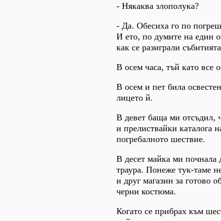
- Някаква злополука?
- Да. Обесиха го по погреш
И ето, по думите на един 
как се разиграли събитията
В осем часа, тъй като все 
В осем и пет била освесте
лицето й.
В девет баща ми отсъдил, ч
и прелиствайки каталога н
погребалното шествие.
В десет майка ми почнала 
траура. Понеже тук-таме н
и друг магазин за готово о
черни костюма.
Когато се прибрах към шес