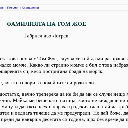
али
|
Потъмни
|
Стандартни
ФАМИЛИЯТА НА ТОМ ЖОЕ
Габриел дьо Лотрек
 за това-онова с Том Жое, случва се той да ми разправя 
 малко момче. Какво ли странно момче е бил с това набра
ошарената си, късо постригана брада на моряк.
, когато говори за покойните си родители.
достатък, вечно трепереха да не би да ми се случи нещо
лични. Майка ми беше като патица, която не виждаше ни
 минути да закъснеех и караха градския глашатай да тръб
тел и веднага тичаше да ме предупреди. Не дай боже, да
 преди да навърша десетата си година, щях без време да 