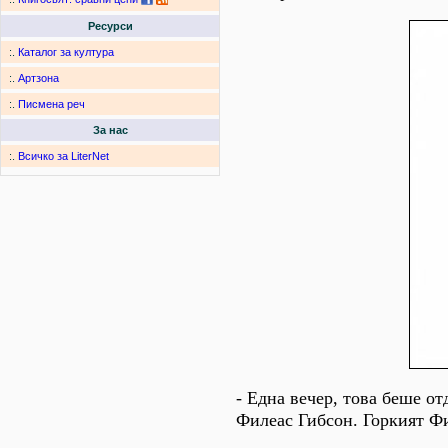
Ресурси
:.
Каталог за култура
:.
Артзона
:.
Писмена реч
За нас
:.
Всичко за LiterNet
- Една вечер, това беше о
Филеас Гибсон. Горкият Фи