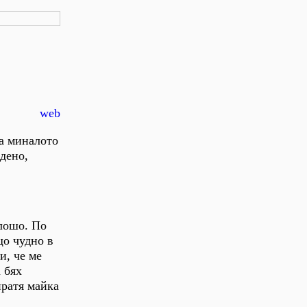
web
за миналото
здено,
 лошо. По
що чудно в
и, че ме
 бях
пратя майка