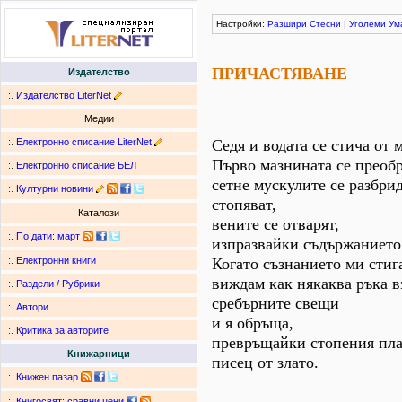
Настройки:
Разшири
Стесни
|
Уголеми
Ум
ПРИЧАСТЯВАНЕ
Издателство
:.
Издателство LiterNet
Медии
:.
Електронно списание LiterNet
Седя и водата се стича от 
Първо мазнината се преобр
:.
Електронно списание БЕЛ
сетне мускулите се разбрид
:.
Културни новини
стопяват,
Каталози
вените се отварят,
:.
По дати
:
март
изпразвайки съдържанието 
Когато съзнанието ми стиг
:.
Електронни книги
виждам как някаква ръка в
:.
Раздели / Рубрики
сребърните свещи
:.
Автори
и я обръща,
:.
Критика за авторите
превръщайки стопения пла
Книжарници
писец от злато.
:.
Книжен пазар
:.
Книгосвят: сравни цени