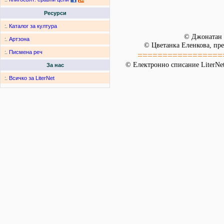
Ресурси
:.
Каталог за култура
© Джонатан
:.
Артзона
© Цветанка Еленкова, пре
:.
Писмена реч
=================
© Електронно списание LiterNet
За нас
:.
Всичко за LiterNet