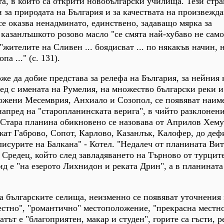
а, в които са открити новобългарски училища. Тези стр
 за природата на България и за качествата на произвежда
се оказва ненадминато, единствено, задаващо мярка за
 казанлъшкото розово масло "се смята най-хубаво не само
 "жителите на Сливен ... боядисват ... по някакъв начин, 
а ..." (с. 131).
же да добие представа за релефа на България, за нейния 
ед с имената на Румелия, на множество български реки и
ложени Месемврия, Анхиало и Созопол, се появяват наим
напред на "старопланинската верига", в чийто разклонен
Стара планина обикновено се назовава от Априлов Хему
ежат Габрово, Сопот, Карлово, Казанлък, Калофер, до деф
лисурите на Балкана" - Котел. "Недалеч от планината Вит
 Средец, който след завладяването на Търново от турците
ид е "на езерото Лихнидон и реката Дрин", а в планината
а българските селища, неизменно се появяват уточнения 
лестно", "романтично" местоположение, "прекрасна местно
ът е "благоприятен, макар и студен", горите са гъсти, р