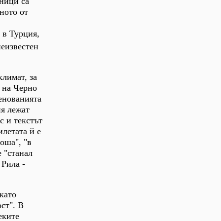
аници са
ното от
 в Турция,
неизвестен
климат, за
 на Черно
енованията
ия лежат
с и текстът
илетата й е
оша", "в
 "станал
 Рила -
като
ст". В
еките