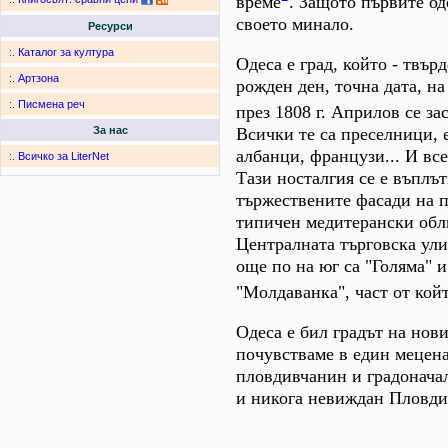
време
. Защото първите од
своето минало.
Ресурси
:.
Каталог за култура
Одеса е град, който - твъ
:.
Артзона
рожден ден, точна дата, на
:.
Писмена реч
през 1808 г. Априлов се за
Всички те са преселници, 
За нас
албанци, французи... И все
:.
Всичко за LiterNet
Тази носталгия се е въплът
тържествените фасади на п
типичен медитерански обли
Централната търговска улиц
още по на юг са "Голяма" и
"Молдаванка", част от кой
Одеса е бил градът на нов
почувстваме в един мецена
пловдивчанин и градонача
и никога невиждан Пловди