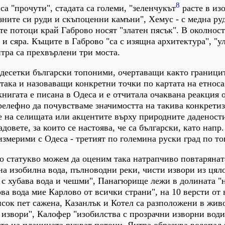
8
 са "прочути", стадата са големи, "зеленчукът
расте в из
зните си руди и скъпоценни камъни", Хемус - с медна руд
е потоци край Габрово носят "златен пясък". В околност
 и сяра. Къщите в Габрово "са с изящна архитектура", "у
нтра са прехвърлени три моста.
 десетки български топоними, очертаващи както граници
 така и назоваващи конкретни точки по картата на етноса
книгата е писана в Одеса и е отчитала очаквана реакция 
релефно да почувстваме значимостта на такива конкретиз
е на селищата или акцентите върху природните даденост
адовете, за които се настоява, че са български, като напр
измерими с Одеса - третият по големина руски град по то
то статукво можем да оценим така натрапчиво повтарянат
а изобилна вода, пълноводни реки, чисти извори из цял
с хубава вода и чешми", Панагюрище лежи в долината "н
ва вода мие Карлово от всички страни", на 10 версти от 
исок пет сажена, Казанлък и Котел са разположени в жи
 извори", Калофер "изобилства с прозрачни изворни води