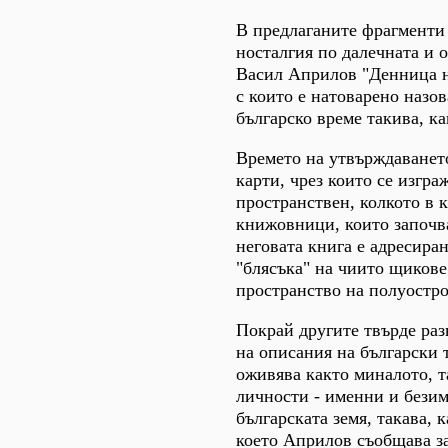
В предлаганите фрагменти 
носталгия по далечната и 
Васил Априлов "Денница н
с които е натоварено назо
българско време такива, к
Времето на утвърждаването
карти, чрез които се изгра
пространствен, колкото в 
книжовници, които започват
неговата книга е адресиран
"блясъка" на чиито щикове
пространство на полуостро
Покрай другите твърде раз
на описания на български 
оживява както миналото, т
личности - именни и безим
българската земя, такава, 
което Априлов съобщава за