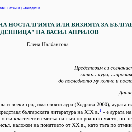
али
|
Потъмни
|
Стандартни
 НА НОСТАЛГИЯТА ИЛИ ВИЗИЯТА ЗА БЪЛГА
"ДЕННИЦА" НА ВАСИЛ АПРИЛОВ
Елена Налбантова
Представям си съзнание
като... аура, ...прони
до последното му кътче и после
Дание
а и всеки град има своята аура (Ходрова 2000), аурата н
1
представя българската литература на ХІХ в.
- е аурата на
 онзи класически смисъл на тъга по родното място, но не
исъл, наложен на понятието от ХХ в., като тъга по отми