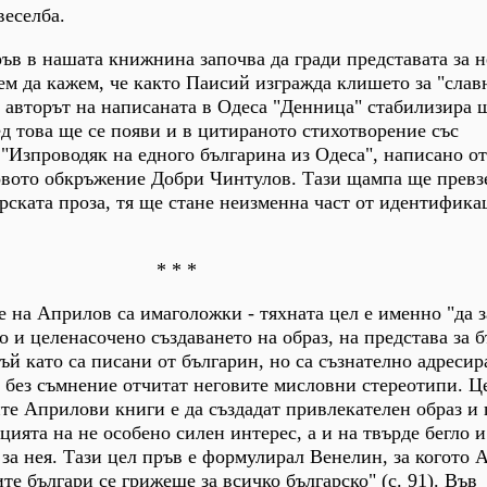
еселба.
в в нашата книжнина започва да гради представата за н
ем да кажем, че както Паисий изгражда клишето за "слав
а авторът на написаната в Одеса "Денница" стабилизира 
ед това ще се появи и в цитираното стихотворение със
"Изпроводяк на едного българина из Одеса", написано от
вото обкръжение Добри Чинтулов. Тази щампа ще превз
арската проза, тя ще стане неизменна част от идентифик
* * *
 на Априлов са имаголожки - тяхната цел е именно "да з
но и целенасочено създаването на образ, на представа за б
ъй като са писани от българин, но са съзнателно адресир
 без съмнение отчитат неговите мисловни стереотипи. Ц
ите Априлови книги е да създадат привлекателен образ и
ията на не особено силен интерес, а и на твърде бегло и
за нея. Тази цел пръв е формулирал Венелин, за когото
те българи се грижеше за всичко българско" (с. 91). Във