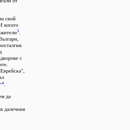
ягали от
ма свой
И когато
3
0 жители
.
българи,
носталгия.
д
дворове с
ите.
"Еврейска",
ал
4
"
.
ем да
 в далечния