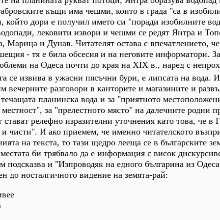
те на планината рукват потоци, Янтра образува водопад 
габровските къщи има чешми, които в града "са в изобили
, който дори е получил името си "поради изобилните вод
водопади, лековити извори и чешми се редят Янтра и Топ
, Марица и Дунав. Читателят остава с впечатлението, че
шещия - тя е била обсесия и на неговите информатори. З
облеми на Одеса почти до края на ХІХ в., наред с непро
га се извива в ужасни пясъчни бури, е липсата на вода. 
им вечерните разговори в канторите и магазините и разв
течащата планинска вода и за "приятното местоположен
 местност", за "прелестното място" на далечните родни п
 стават релефно изразителни уточнения като това, че в 
 и чисти". И ако приемем, че именно читателското възпр
ията на текста, то тази щедро лееща се в българските зе
 местата би трябвало да е информация с висок дискурсив
 подсказва и "Изпроводяк на едного българина из Одеса
ен до носталгичното видение на земята-рай:
ивее
а