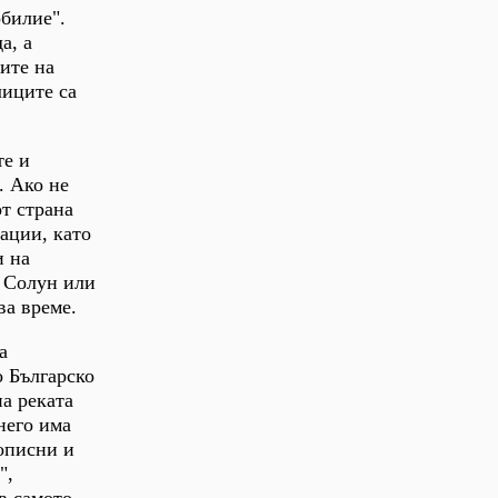
обилие".
а, а
ите на
лиците са
те и
. Ако не
от страна
ации, като
и на
. Солун или
ва време.
а
о Българско
а реката
него има
вописни и
",