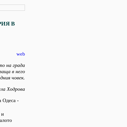
РИЯ В
web
то на града
кваща в него
дния човек.
ла Ходрова
а Одеса -
 и
налото