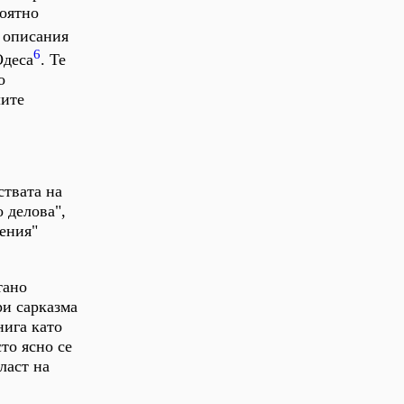
роятно
и описания
6
Одеса
. Те
о
лите
ствата на
о делова",
чения"
тано
ри сарказма
нига като
сто ясно се
ласт на