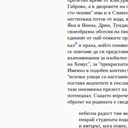
пролетно време от клисури
Габрово, а в дворовете на 
сто чешми" има и в Сливен
нестихващ поток от вода, 
Яна и Янена, Дрин, Тунджа
своеобразна обсесия на пи
единият от най-тежките пр
9
кал
и праха, който поняко
се опитаме да си представ
възпоминания за изобилно 
на Хемус", за "прекрасната
Именно в подобен контекст
"всички улици са настлани
поставя акцентите в послан
тази неизменна прелест на
потенциал. Същото впрочем
образът на родината е свед
небесна радост там ж
покрай студената вод
и вятърът, кога повее,