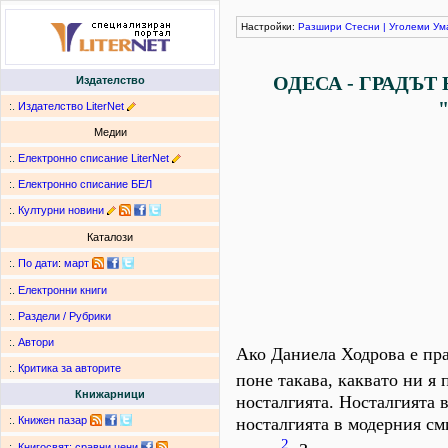
Настройки:
Разшири
Стесни
|
Уголеми
Ум
ОДЕСА - ГРАДЪТ
Издателство
:.
Издателство LiterNet
Медии
:.
Електронно списание LiterNet
:.
Електронно списание БЕЛ
:.
Културни новини
Каталози
:.
По дати
:
март
:.
Електронни книги
:.
Раздели / Рубрики
:.
Автори
Ако Даниела Ходрова е прав
:.
Критика за авторите
поне такава, каквато ни я 
Книжарници
носталгията. Носталгията в
носталгията в модерния см
:.
Книжен пазар
2
:.
Книгосвят: сравни цени