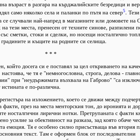
шна възраст в разгара на кърджалийските безредици и ве
5
идял само няколко села и паланки по пътя на север
. Тез
са се случвали най-напред в магазините или домовете на 
 на тези места, пренесен от техните синове, разпилени п
 със сметки, стоки и сделки, но носещи носталгично топ
 градините и къщите на родните си селища.
* * *
н, който досега си е поставял за цел откриването на каче
астоява, че тя е "немногословна, строга, делова - главн
зии" при "неудържимата възхвала на Габрово" "са изклю
 истината е по-различна.
 регистъра на изложението, което се движи между подчер
 факти, през на места менторския тон, до иронията и до
те носталгични лирични нотки. Претрупаната с факти к
ено усилие за обективност на разказа, зад която обаче че
а емоция. Тя е особено силно присъстваща във втория п
 основния текст. Там е оформен блок от последователни