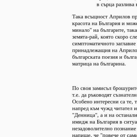
в сърца разлива в
Така всъщност Априлов пръ
красота на България и мож
минало" на българите, так
земята-рай, която скоро сл
симптоматичното заглавие 
принадлежащия на Априло
българската поезия и бълг
матрица на българина.
По своя замисъл брошурите
т.е. да ръководят съзнател
Особено интересни са те, т
напред към чужд читател и
"Денница", а и на останал
имидж на България в ситуац
незадоволително познание 
напише, че "повече от сами