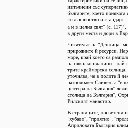
характеристики на селищат
изпълнени със суперлативи
българите, което понякога 
съвършенство и стандарт -
7
а и в целия свят" (с. 117)
,
в други места и дори в Европ
Читателят на "Денница" мо
природните й ресурси. Нар
море, край което са разпо
на няколко планини - най-
трите крайморски селища. 
уточнява, че в полите й л
разположен Сливен, а "в к
центъра на България" лежи
столица на България", Охр
Рилският манастир.
В страниците, посветени н
"хубаво", "приятно", "пре
Априловата България климат