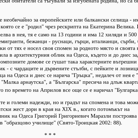
ески обитатели са тъгували за изгубената родина, но са б
рде необичайно за европейските или балкански селища - и
 която се е "родил" чрез рескрипта на Екатерина Велика. 
селва в нея, тя е само на 13 години и има 12 хиляди и 50
емигранти, бежанци - руснаци, гърци, италианци, сърби, 
ки от тях е носел своя спомен за родното място и своята 
ила в архитектурния облик на Одеса, където и до днес за
омпозните домове се гушат така характерните вътрешни 
к - с чардаците и дървените стълби, с пейките и лозниц
а на Одеса и днес се нарича "Гръцка", недалеч от нея е 
 "Малка арнаутска", а "Българска" пресича на длъж кварт
то по времето на Априлов все още се е наричал "Булгарка
ите и големи надежди, но и градът на спомена и това мож
тски жест дори в края на ХІХ в., когато потомъкът на
лник на Одеса Григорий Григориевич Маразли построява
в "образцово училище" (Свято-Троицкая 2002: 88)
.
* * *