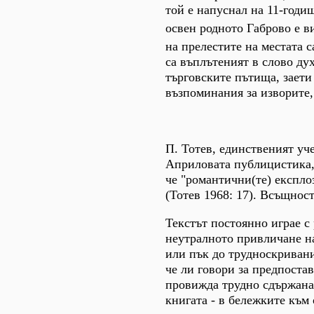
той е напуснал на 11-годи
освен родното Габрово е в
на прелестите на местата 
са въплътеният в слово дух
търговските пътища, заети
възпоминания за изворите,
П. Тотев, единственият уче
Априловата публицистика, н
че "романтични(те) експло
(Тотев 1968: 17). Всъщност
Текстът постоянно играе с
неутралното привличане на
или пък до трудноскривани
че ли говори за предпостав
провижда трудно сдържанат
книгата - в бележките към