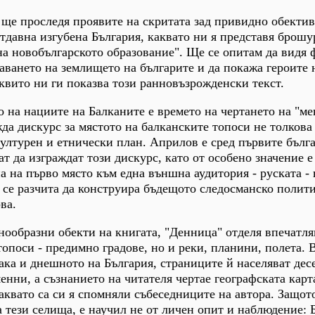
ще проследя проявите на скритата зад привидно обекти
отдавна изгубена България, каквато ни я представя брошу
а новобългарското образование". Ще се опитам да видя 
ваването на землището на българите и да покажа героите 
аквито ни ги показва този ранновъзрожденски текст.
 на нациите на Балканите е времето на чертането на "м
жда дискурс за мястото на балканските топоси не толкова
културен и етнически план. Априлов е сред първите бълг
 да изграждат този дискурс, като от особено значение е 
а на първо място към една външна аудитория - руската - 
 се разчита да конструира бъдещото следосманско полит
ва.
нообразни обекти на книгата, "Денница" отделя впечатл
топоси - предимно градове, но и реки, планини, полета. 
ака и днешното на България, страниците й населяват дес
енни, а съзнанието на читателя чертае географската карт
каквато са си я спомняли събеседниците на автора. Защот
 тези селища, е научил не от личен опит и наблюдение: 