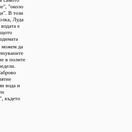
в самото
е", "около
и". В този
олка, Луда
 водата е
ащото
ходимата
И можем да
ълнуваните
ие в полите
редели.
Габрово
иятие
ми вода и
ен
", където