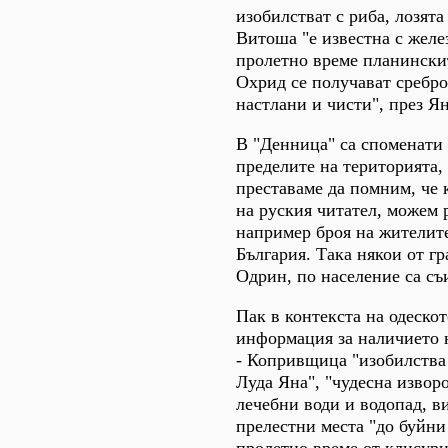
изобилстват с риба, лозята
Витоша "е известна с желе
пролетно време планинскит
Охрид се получават сребро
настлани и чисти", през Я
В "Денница" са споменати
пределите на територията,
преставаме да помним, че 
на руския читател, можем 
например броя на жителит
България. Така някои от гр
Одрин, по население са съ
Пак в контекста на одеско
информация за наличието н
- Копривщица "изобилства 
Луда Яна", "чудесна изворо
лечебни води и водопад, в
прелестни места "до буйни