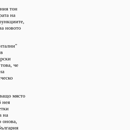
вния тон
рата на
функциите,
на новото
ентални"
 в
арски
това, че
на
ическо
яващо място
В нея
етки
а на
о онова,
България