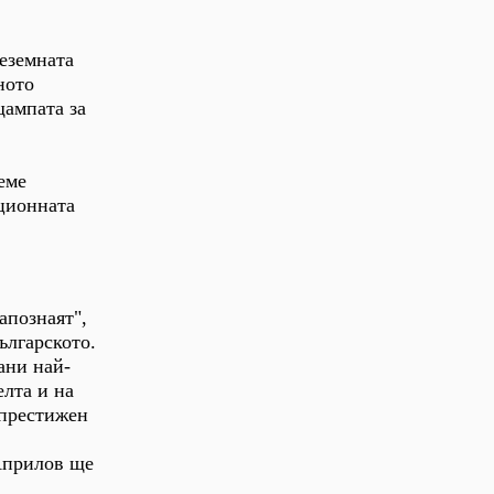
еземната
ното
щампата за
еме
ационната
апознаят",
ългарското.
ани най-
елта и на
 престижен
 Априлов ще