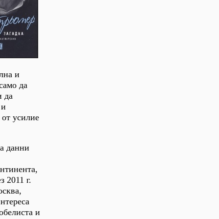
лна и
само да
и да
 и
 от усилие
га данни
онтинента,
 2011 г.
осква,
интереса
обелиста и