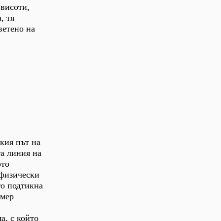
 висоти,
, тя
ветено на
кия път на
та линия на
ото
 физически
го подтикна
имер
а, с който