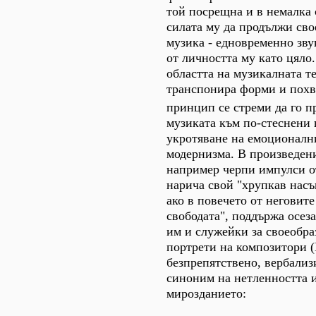
той посрещна и в немалка 
силата му да продължи сво
музика - едновременно зву
от личността му като цяло
областта на музикалната т
транспонира форми и похва
принцип се стреми да го пр
музиката към по-стеснени 
укротяване на емоционални
модернизма. В произведени
например черпи импулси от
нарича свой "хрупкав насъ
ако в повечето от неговите
свободата", поддържа осез
им и служейки за своеобраз
портрети на композитори (Ш
безпрепятствено, вербализи
синоним на нетленността и
мирозданието: