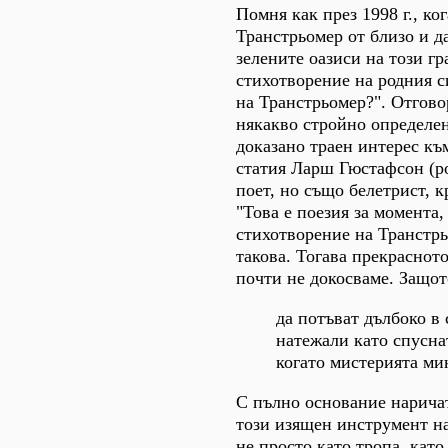
Помня как през 1998 г., к
Транстрьомер от близо и д
зелените оазиси на този г
стихотворение на родния с
на Транстрьомер?". Отгово
някакво стройно определен
доказано траен интерес към
статия Ларш Гюстафсон (род
поет, но също белетрист, 
"Това е поезия за момента,
стихотворение на Транстрь
такова. Тогава прекрасното
почти не докосваме. Защото
да потъват дълбоко в 
натежали като спусна
когато мистерията ми
С пълно основание наричат
този изящен инструмент на
не просто като тропа, като