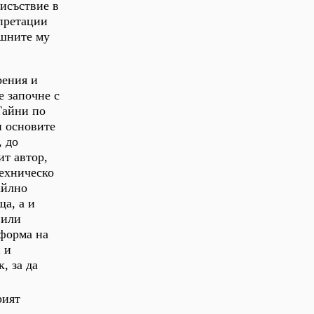
рисъствие в
рпретации
ешните му
рения и
е започне с
Тайни по
и основите
, до
ит автор,
техническо
айлно
ща, а и
 или
 форма на
 и
, за да
рият