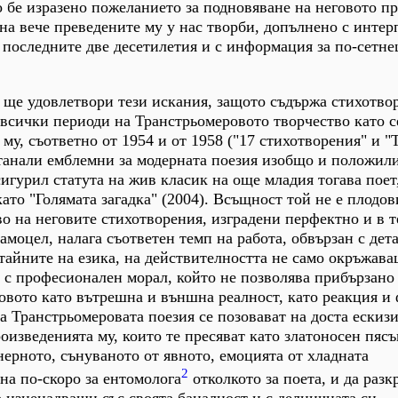
о бе изразено пожеланието за подновяване на неговото п
 на вече преведените му у нас творби, допълнено с инте
 последните две десетилетия и с информация за по-сетн
о ще удовлетвори тези искания, защото съдържа стихотво
 всички периоди на Транстрьомеровото творчество като с
му, съответно от 1954 и от 1958 ("17 стихотворения" и "
станали емблемни за модерната поезия изобщо и положил
сигурил статута на жив класик на още младия тогава поет
ато "Голямата загадка" (2004). Всъщност той не е плодов
о на неговите стихотворения, изградени перфектно и в 
амоцел, налага съответен темп на работа, обвързан с дет
тайните на езика, на действителността не само окръжава
 с професионален морал, който не позволява прибързано
овото като вътрешна и външна реалност, като реакция и
а Транстрьомеровата поезия се позовават на доста ескизи
оизведенията му, които те пресяват като златоносен пясък
нерното, сънуваното от явното, емоцията от хладната
2
на по-скоро за ентомолога
отколкото за поета, и да разк
 изненадващи със своята баналност и с делничната си