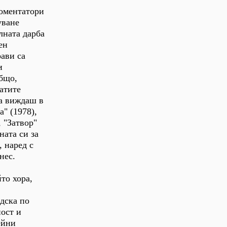
коментатори
уване
лната дарба
ен
ави са
и
общо,
натите
Да виждаш в
а" (1978),
, "Затвор"
ната си за
, наред с
нес.
то хора,
дска по
ност и
ейни