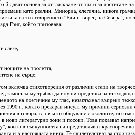
о й дават основа за оттласкване от тях и за достигане на
приемани като реални. Минорна, елегична, никога гръмка
ристика в стихотворението "Един творец на Севера", пос
рд Григ, който призовава:
е слезе,
от нощите на пролетта,
птене на сърце.
том включва стихотворения от различни етапи на творчес
ед замисъла му трябва да внуши представа за възходяща
счендото на поетичния му глас, незаглъхнал въпреки тежк
рез 1990 г., когато прекаран инсулт му причини сериозни
днения в говора, в прякото общуване с околните, но пък 
 в нови литературни зони и посоки. Това показват напр
у", които в съвкупността си представляват красноречива
анта и в настоящата книга. Те свидетелстват за стоицизм