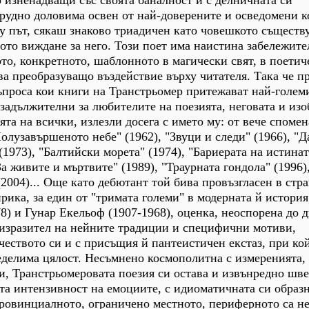
трудно доловима освен от най-доверените и осведомени 
у път, сякаш знаково триадичен като човешкото съществ
то виждане за него. Този поет има наистина забележите
о, конкретното, шаблонното в магически свят, в поетич
а преобразуващо въздействие върху читателя. Така че пр
ъпроса кои книги на Транстрьомер притежават най-голем
 задължителни за любителите на поезията, неговата и из
ята на всички, излезли досега с името му: от вече споме
олузавършеното небе" (1962), "Звуци и следи" (1966), "
(1973), "Балтийски морета" (1974), "Бариерата на истинат
а живите и мъртвите" (1989), "Траурната гондола" (1996)
 (2004)... Още като дебютант той бива провъзгласен в стра
рика, за един от "тримата големи" в модерната й история
) и Гунар Екельоф (1907-1968), оценка, неоспорена до д
изразител на нейните традиции и специфични мотиви,
еството си и с присъщия й пантеистичен екстаз, при кой
неделима цялост. Несъмнено космополитна с измеренията,
и, Транстрьомеровата поезия си остава и извънредно шве
ата интензивност на емоциите, с идиоматичната си образ
ровинциалното, ограничено местното, периферното са н