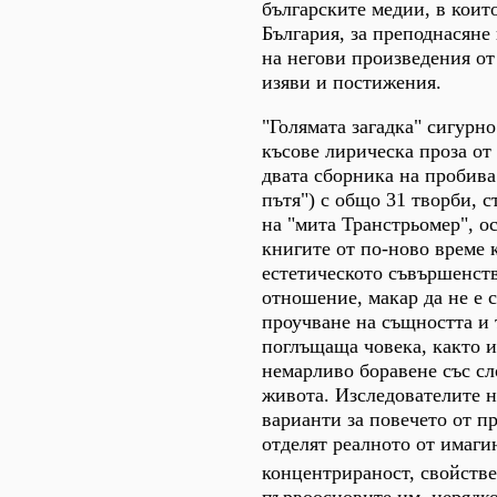
българските медии, в коит
България, за преподнасяне
на негови произведения от
изяви и постижения.
"Голямата загадка" сигурн
късове лирическа проза от
двата сборника на пробива 
пътя") с общо 31 творби, 
на "мита Транстрьомер", о
книгите от по-ново време к
естетическото съвършенств
отношение, макар да не е с
проучване на същността и 
поглъщаща човека, както и
немарливо боравене със сл
живота. Изследователите н
варианти за повечето от пр
отделят реалното от имаги
концентрираност, свойстве
първоосновите им, нерядко