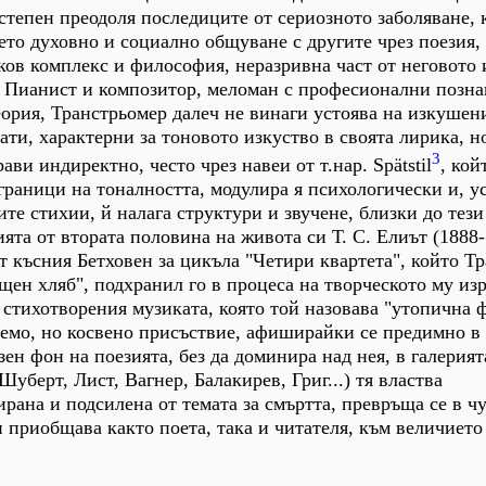
степен преодоля последиците от сериозното заболяване, к
ето духовно и социално общуване с другите чрез поезия, 
ков комплекс и философия, неразривна част от неговото 
. Пианист и композитор, меломан с професионални позна
еория, Транстрьомер далеч не винаги устоява на изкушен
ти, характерни за тоновото изкуство в своята лирика, н
3
ави индиректно, често чрез навеи от т.нар. Spätstil
, кой
граници на тоналността, модулира я психологически и, у
те стихии, й налага структури и звучене, близки до тези
ята от втората половина на живота си Т. С. Елиът (1888-
 късния Бетховен за цикъла "Четири квартета", който Т
щен хляб", подхранил го в процеса на творческото му из
 стихотворения музиката, която той назовава "утопична 
аемо, но косвено присъствие, афиширайки се предимно в 
ен фон на поезията, без да доминира над нея, в галерият
уберт, Лист, Вагнер, Балакирев, Григ...) тя властва
рана и подсилена от темата за смъртта, превръща се в чу
 приобщава както поета, така и читателя, към величието