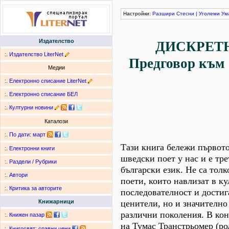
Настройки:
Разшири
Стесни
|
Уголеми
Ум
Издателство
ДИСКРЕТ
:.
Издателство LiterNet
Предговор към 
Медии
:.
Електронно списание LiterNet
:.
Електронно списание БЕЛ
:.
Културни новини
Каталози
:.
По дати
:
март
Тази книга бележи първото
:.
Електронни книги
шведски поет у нас и е тр
:.
Раздели / Рубрики
български език. Не са тол
:.
Автори
поети, които навлизат в к
:.
Критика за авторите
последователност и достиг
ценители, но и значително
Книжарници
различни поколения. В ко
:.
Книжен пазар
на Тумас Транстрьомер (род
:.
Книгосвят: сравни цени