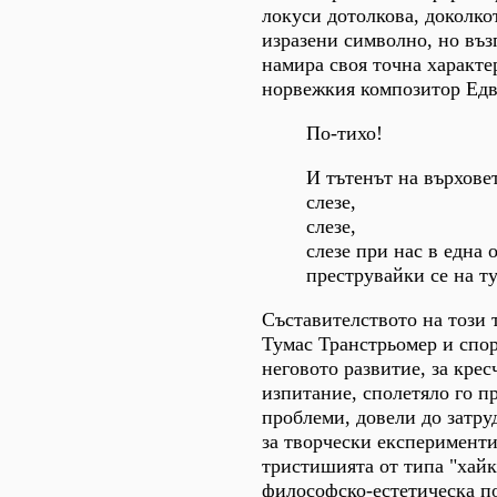
локуси дотолкова, доколкот
изразени символно, но въз
намира своя точна характе
норвежкия композитор Едва
По-тихо!
И тътенът на върховет
слезе,
слезе,
слезе при нас в една 
преструвайки се на ту
Съставителството на този 
Тумас Транстрьомер и спор
неговото развитие, за кре
изпитание, сполетяло го п
проблеми, довели до затру
за творчески експерименти
тристишията от типа "хайк
философско-естетическа по