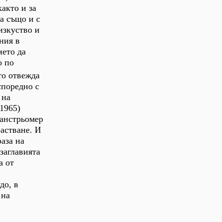
акто и за
а също и с
изкуство и
ния в
ието да
о по
то отвежда
споредно с
 на
1965)
ранстрьомер
растване. И
фаза на
заглавията
а от
до, в
 на