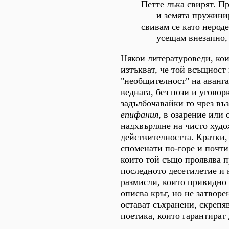
Петте лъка свирят. П
и земята пружинира
свивам се като нероде
усещам внезапно, че
Някои литературоведи, кои
изтъкват, че той всъщност
"необщителност" на аванга
веднага, без пози и уговор
задълбочавайки го чрез въ
епифания
, в озарение или
надхвърляне на чисто худ
действителността. Кратки,
споменати по-горе и почти 
които той също проявява п
последното десетилетие и 
размисли, които привидно 
описва кръг, но не затвор
остават съхранени, скрепя
поетика, които гарантират