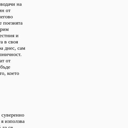
еводачи на
ин от
негово
е поезията
ерим
естния и
а в своя
а днес, сам
коничност.
ат от
 бъде
то, което
е суверенно
 я използва
 да се