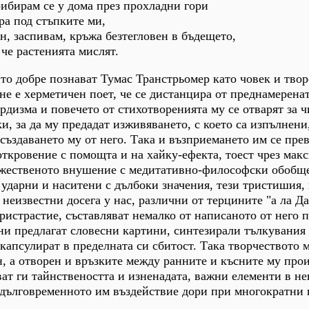
рибирам се у дома през прохладни гори
 под стъпките ми,
н, заспивам, кръжа безтегловен в бъдещето,
 растенията мислят.
то добре познават Тумас Транстрьомер като човек и твор
 не е херметичен поет, че се дистанцира от преднамерена
рдизма и повечето от стихотворенията му се отварят за ч
ки, за да му предадат изживяването, с което са изпълнени
зсъздаването му от него. Така и възприемането им се пре
 откровение с помощта и на хайку-ефекта, тоест чрез мак
ожественото внушение с медитативно-философски обобщ
 ударни и наситени с дълбоки значения, тези тристишия, 
неизвестни досега у нас, различни от терцините "а ла Да
ристрастие, съставляват немалко от написаното от него п
ни предлагат словесни картини, синтезирали тълкувания
капсулират в пределната си сбитост. Така творчеството 
ен, а отворен и връзките между ранните и късните му про
ват ги тайнствеността и изненадата, важни елементи в не
 дълговременното им въздействие дори при многократни 