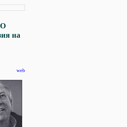
ТО
зия на
web