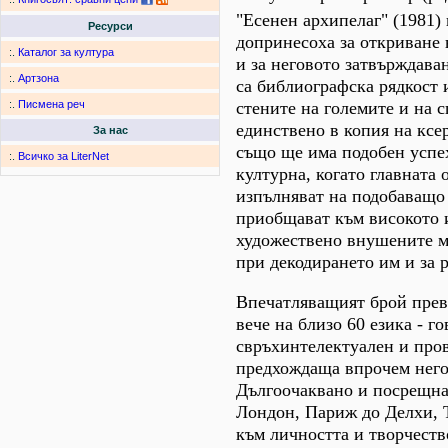
"Есенен архипелаг" (1981)
Ресурси
допринесоха за откриване 
:.
Каталог за култура
и за неговото затвърждава
:.
Артзона
са библиографска рядкост
стените на големите и на
:.
Писмена реч
единствено в копия на ксер
За нас
също ще има подобен успех
:.
Всичко за LiterNet
културна, когато главната 
изпълняват на подобаващо 
приобщават към високото 
художествено внушените му
при декодирането им и за р
Впечатляващият брой прево
вече на близо 60 езика - го
свръхинтелектуален и пров
предхождаща впрочем негов
Дългоочаквано и посрещна
Лондон, Париж до Делхи, Т
към личността и творчеств