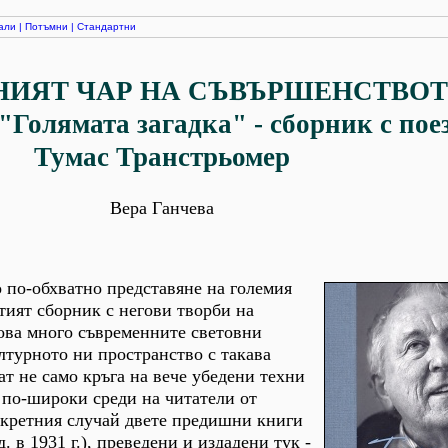
али
|
Потъмни
|
Стандартни
НИЯТ ЧАР НА СЪВЪРШЕНСТВО
"Голямата загадка" - сборник с пое
Тумас Транстрьомер
Вера Ганчева
 по-обхватно представяне на големия
етият сборник с негови творби на
кова много съвременните световни
ултурното ни пространство с такава
ат не само кръга на вече убедени техни
 по-широки среди на читатели от
нкретния случай двете предишни книги
. в 1931 г.), преведени и издадени тук -