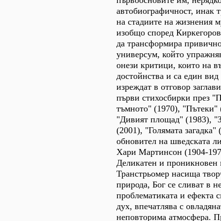
автобиографичност, инак 
на стадиите на жизнения м
изобщо според Киркегорово
да трансформира привичнот
универсум, който упражняв
онези критици, които на в
достойнства и са един вид
изреждат в отговор заглави
първи стихосбирки през "П
тъмното" (1970), "Пътеки" 
"Дивият площад" (1983), "З
(2001), "Голямата загадка"
обновител на шведската ли
Хари Мартинсон (1904-1978
Деликатен и проникновен 
Транстрьомер насища творч
природа, Бог се сливат в 
проблематиката и ефекта с
дух, впечатлява с овладян
неповторима атмосфера. П