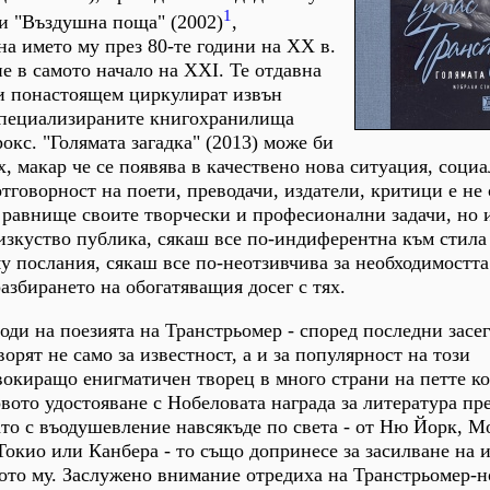
1
 и "Въздушна поща" (2002)
,
на името му през 80-те години на ХХ в.
не в самото начало на ХХI. Те отдавна
 и понастоящем циркулират извън
 специализираните книгохранилища
окс. "Голямата загадка" (2013) може би
, макар че се появява в качествено нова ситуация, социа
отговорност на поети, преводачи, издатели, критици е не 
равнище своите творчески и професионални задачи, но 
изкуство публика, сякаш все по-индиферентна към стила
 послания, сякаш все по-неотзивчива за необходимостта
азбирането на обогатяващия досег с тях.
ди на поезията на Транстрьомер - според последни засе
ворят не само за известност, а и за популярност на този
окиращо енигматичен творец в много страни на петте к
ото удостояване с Нобеловата награда за литература през
то с въодушевление навсякъде по света - от Ню Йорк, М
окио или Канбера - то също допринесе за засилване на 
ото му. Заслужено внимание отредиха на Транстрьомер-н