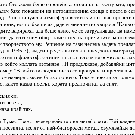
огато Стокхолм беше европейска столица на културата, пр
алеч бяха поканени на нетрадиционна среща с поета в ед
рад. В непринудена атмосфера всеки един от нас прочете 
и език, но трябваше да даде и мнение по въпроса "Какво 
рите варираха, ала беше явно, че се затрудняваме да нам
ие, да изтъкнем общ знаменател на причините за повсем
 творчеството му. Решение на тази нелека задача предлаг
. в 1936 г.), виден представител на шведската литератур
критик и философ, с типичната за него многосмислова ла
 в който мъглата изтънява". И продължава, добавяйки цит
омер: "В който всекидневието се пропуква и престава да
 се намира съвсем близо до него. Това е поезия за голямо
, както казва поетът, хората предпочитат да спят,
съня си,
ти резета,
нава край тях.
 Тумас Транстрьомер майстор на метафората. Той владе
 поезията, излят от най-благороден метал, съумявайки да
 широко употребявано изразно средство, но и като способ