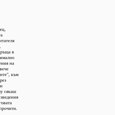
ец,
та
итателя
,
връща в
симално
ения на
вече
нте", към
рез
 и
му сякаш
изведения
говата
прочити.