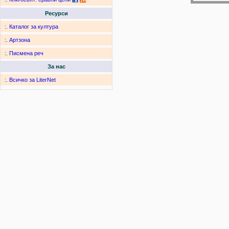
Ресурси
:.
Каталог за култура
:.
Артзона
:.
Писмена реч
За нас
:.
Всичко за LiterNet