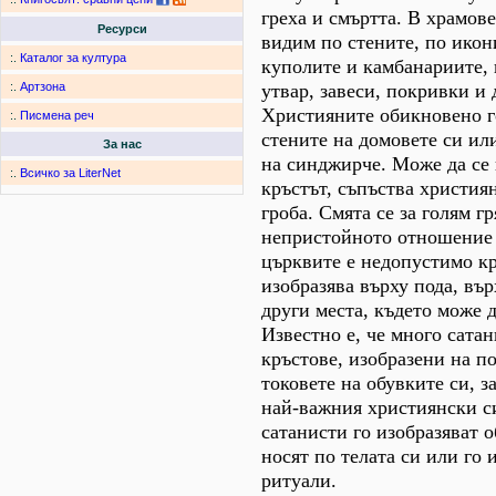
греха и смъртта. В храмов
Ресурси
видим по стените, по икон
:.
Каталог за култура
куполите и камбанариите,
утвар, завеси, покривки и 
:.
Артзона
Християните обикновено г
:.
Писмена реч
стените на домовете си или
За нас
на синджирче. Може да се к
:.
Всичко за LiterNet
кръстът, съпъства христия
гроба. Смята се за голям г
непристойното отношение 
църквите е недопустимо кр
изобразява върху пода, вър
други места, където може д
Известно е, че много сата
кръстове, изобразени на п
токовете на обувките си, за
най-важния християнски с
сатанисти го изобразяват о
носят по телата си или го 
ритуали.