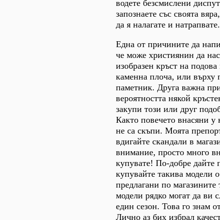
водете безсмислени диспут
запознаете със своята вяра,
да я налагате и натрапвате.
Една от причините да напи
че може християнин да на
изобразен кръст на подова 
каменна плоча, или върху 
паметник. Друга важна пр
вероятността някой кръсте
закупи този или друг подо
Както повечето внасяни у 
не са скъпи. Моята препоръ
вдигайте скандали в магаз
внимание, просто много в
купувате! По-добре дайте 
купувайте такива модели 
предлагани по магазините 
модели рядко могат да ви 
един сезон. Това го знам о
Лично аз бих избрал качес