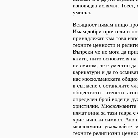
изповядва ислямът. Тоест, 
умисъл.
Всъщност нямам нищо про
Имам добри приятели и по
принадлежат към това изп
техните ценности и религ
Въпреки че не мога да при
книги, нито основателя на 
не смятам, че е уместно да
карикатури и да го осмива
нас мюсюлманската общнос
в съгласие с останалите чл
обществото - атеисти, агн
определен брой водещи ду
християни. Мюсюлманите 
нямат вина за тази гавра с
християнски символ. Ако 
мюсюлмани, уважавайте ги
техните религиозни ценнос