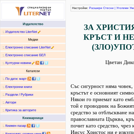
Настройки:
Разшири
Стесни
|
Уголеми
Ум
Издателство
ЗА ХРИСТИ
:.
Издателство LiterNet
КРЪСТ И Н
Медии
(ЗЛО)УПО
:.
Електронно списание LiterNet
:.
Електронно списание БЕЛ
Цветан Дик
:.
Културни новини
Каталози
:.
По дати
:
март
Със сигурност няма човек, 
:.
Електронни книги
кръстът е основният симво
:.
Раздели / Рубрики
Някои го приемат като емб
:.
Автори
той е проводник на Божият
:.
Критика за авторите
средство за отблъскване на
православната Църква, кръ
Книжарници
почит като средство, чрез 
:.
Книжен пазар
Иисус Христос ни е изкупи
:.
Книгосвят: сравни цени