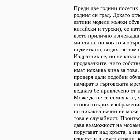
Преди две години посетих 
родния си град. Докато ог
евтини модели мъжки обув
китайски и турски), се на
взето прилично изглеждащ
ми стана, но когато я обър
подметката, видях, че там 
Издразних се, но не казах
продавачките, нито собств
имат някаква вина за това
проверя дали подобни обув
намират в търговската мр
веднага бе привлечено от 
Може да не се съмнявате, 
отново открих изображение
по никакъв начин не може 
това е случайност. Произ
дава възможност на мохаме
поругават над кръста, а зна
изнасят и в други страни, 