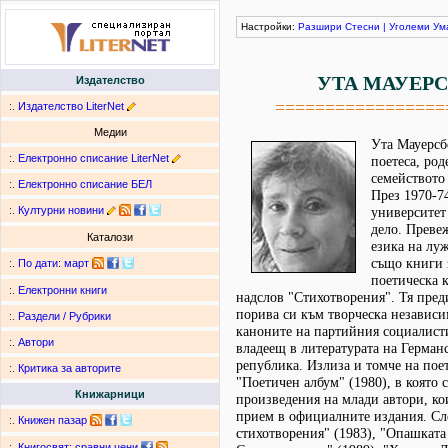
Настройки:
Разшири
Стесни
|
Уголеми
Ум
УТА МАУЕРС
Издателство
=================
:.
Издателство LiterNet
Медии
Ута Мауерсбе
:.
Електронно списание LiterNet
поетеса, род
семейството
:.
Електронно списание БЕЛ
През 1970-74
:.
Културни новини
университет
дело. Преве
Каталози
езика на лу
също книги 
:.
По дати
:
март
поетическа к
:.
Електронни книги
надслов "Стихотворения". Тя пред
порива си към творческа независи
:.
Раздели / Рубрики
каноните на партийния социалист
:.
Автори
владеещ в литературата на Герман
република. Излиза и томче на пое
:.
Критика за авторите
"Поетичен албум" (1980), в която 
Книжарници
произведения на млади автори, ко
прием в официалните издания. Сле
:.
Книжен пазар
стихотворения" (1983), "Опашката
:.
Книгосвят: сравни цени