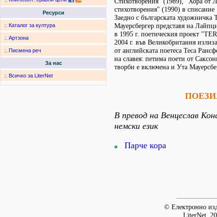
Стихотворения" (1989), "Хора от 
стихотворения" (1990) в списание
Ресурси
Заедно с българската художничка 
Мауерсбергер представя на Лайпци
:.
Каталог за култура
в 1995 г. поетическия проект "T
:.
Артзона
2004 г. във Великобритания излиз
от английската поетеса Теса Ранс
:.
Писмена реч
на славея: петима поети от Саксон
За нас
творби е включена и Ута Мауерсбе
:.
Всичко за LiterNet
ПОЕЗИ
В превод на Венцеслав Ко
немски език
Парче кора
© Електронно изд
LiterNet, 2