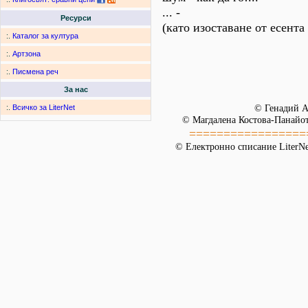
... -
Ресурси
(като изоставане от есента
:.
Каталог за култура
:.
Артзона
:.
Писмена реч
За нас
© Генадий 
:.
Всичко за LiterNet
© Магдалена Костова-Панайот
=================
© Електронно списание LiterNet