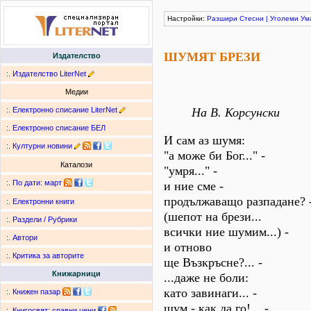
Настройки:
Разшири
Стесни
|
Уголеми
Ум
ШУМЯТ БРЕЗИ
Издателство
:.
Издателство LiterNet
Медии
:.
Електронно списание LiterNet
На В. Корсунски
:.
Електронно списание БЕЛ
И сам аз шумя:
:.
Културни новини
"а може би Бог..." -
Каталози
"умря..." -
:.
По дати
:
март
и ние сме -
продължаващо разпадане? 
:.
Електронни книги
(шепот на брези...
:.
Раздели / Рубрики
всички ние шумим...) -
:.
Автори
и отново
:.
Критика за авторите
ще Възкръсне?... -
Книжарници
...даже не боли:
като завинаги... -
:.
Книжен пазар
шум - как да го!... -
:.
Книгосвят: сравни цени