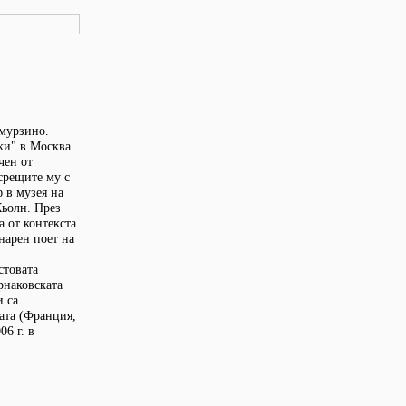
ймурзино.
ки" в Москва.
чен от
срещите му с
 в музея на
Кьолн. През
а от контекста
нарен поет на
стовата
рнаковската
и са
ата (Франция,
6 г. в