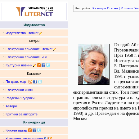
Настройки:
Разшири
Стесни
|
Уголеми
Ум
Издателство
:.
Издателство LiterNet
Медии
Генадий Айги
:.
Електронно списание LiterNet
Първоначалн
През 1958 г.
:.
Електронно списание БЕЛ
Института за
:.
Културни новини
Б. Пастернак
Вл. Маяковск
Каталози
1991 г. успя
на руската л
:.
По дати
:
март
съвременния 
:.
Електронни книги
експерименталния стих. Този поет
страница влиза в структурата на х
:.
Раздели / Рубрики
премия в Русия. Лауреат е и на п
:.
Автори
европейската премия на името на 
1998) и др. Превеждан е на френск
:.
Критика за авторите
Москва.
Книжарници
:.
Книжен пазар
:.
Книгосвят: сравни цени