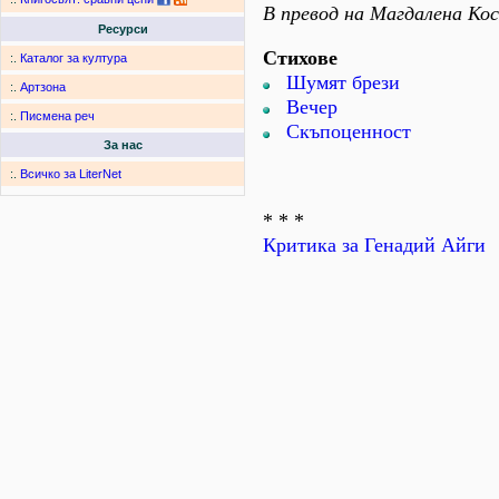
В превод на Магдалена К
Ресурси
Стихове
:.
Каталог за култура
Шумят брези
:.
Артзона
Вечер
:.
Писмена реч
Скъпоценност
За нас
:.
Всичко за LiterNet
* * *
Критика за Генадий Айги