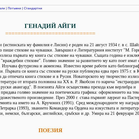
али
|
Потъмни
|
Стандартни
ГЕНАДИЙ АЙГИ
=============================
 (истинската му фамилия е Лисин) е роден на 21 август 1934 г. в с. Ша
о пише стихове на чувашки. Завършил е Литературния институт "М. Гор
 излиза първата му книга със стихове на чувашки. Същата година е изклю
 "враждебни стихове". Голямо значение за развитието му като поет имат 
. Изучава футуризма и акмеизма. Известно време работи като библиограф
и. Първата си книга със стихове на руски публикува едва през 1975 г. в 
ва да отпечата книга стихове и в Русия. Новаторското му творчество излиз
итература от втората половина на XX в. Р. Якобсон го нарича "екстраорди
руски авангард". В поезията Айги осъществява прехода към верлибра и
 придава голямо значение на поетическата графика: оформлението на тек
удожественото произведение. През 2000 г. става първият лауреат на Пасте
ремията на името на А. Кручоних (1991). Сред международните му наград
Петрарка (1993), званието Командор на Ордена на изкуствата и литератур
и, немски, български, английски, сръбски и др. Умира на 21 февруари 200
ПОЕЗИЯ