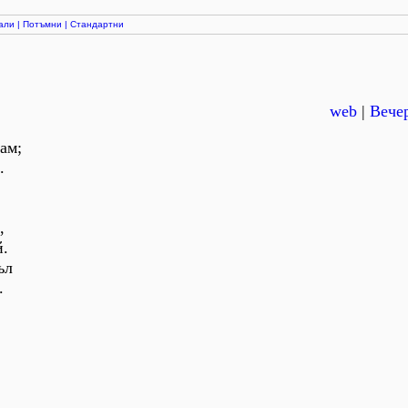
али
|
Потъмни
|
Стандартни
web
|
Вече
ам;
.
,
й.
ъл
.