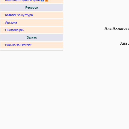
Ресурси
:.
Каталог за култура
:.
Артзона
Ана Ахматова.
:.
Писмена реч
За нас
Ана 
:.
Всичко за LiterNet