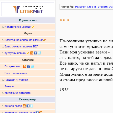
Настройки:
Разшири
Стесни
|
Уголеми
Ум
* * *
Издателство
:.
Издателство LiterNet
Медии
:.
Електронно списание LiterNet
По-различна усмивка не зн
само устните мръдват сами
:.
Електронно списание БЕЛ
Тази моя усмивка вземи -
:.
Културни новини
аз я пазих, на теб да я дам.
Каталози
Все едно, че си нагъл и зъл
:.
По дати
:
март
че на други не даваш поко
Млад жених е за мене дош
:.
Електронни книги
и стоим пред висок аналой
:.
Раздели / Рубрики
:.
Автори
1913
:.
Критика за авторите
Книжарници
:.
Книжен пазар
:.
Книгосвят: сравни цени