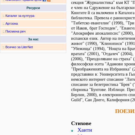
секция "Журналистика" към КТ "П
е член на Сдружение на български
Ресурси
Книгите й са включени в Каталога
:.
Каталог за култура
библиотека. Превела е раннохрис
"Тибетско евангелие" (1998), "Тр
:.
Артзона
от Иаков, брат Господен", "Еванге
:.
Писмена реч
"Апокрифен апокалипсис" (2000),
испански език. Автор на поетични
За нас
живот" (1990), "Клинописи" (1991)
:.
Всичко за LiterNet
"Убежища" (1994), "Нощта на Брах
вратата" (2001), "Отдалеч" (2004),
(2006), "Преодоляване на страха" 
философски есета "Адамови хрони
"Преображенията на Избраника" (2
представяни в: Университета в Гьо
немското интернет списание "Лите
списание за белетристика "Брев" ("
сборника "Бунтове. Изблици. Прел
Берлин, 2000), в електронното спи
Guild", Сан Диего, Калифорния (20
ПОЕЗИ
Стихове
Хаити