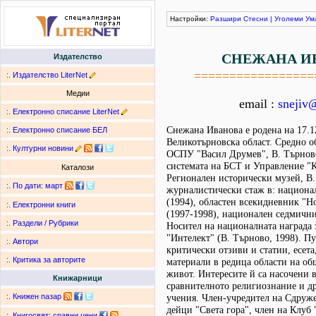
Настройки:
Разшири
Стесни
|
Уголеми
Ум
СНЕЖАНА И
Издателство
=================
:.
Издателство LiterNet
Медии
email :
snejiv
:.
Електронно списание LiterNet
Снежана Иванова е родена на 17.12
:.
Електронно списание БЕЛ
Великотърновска област. Средно о
:.
Културни новини
ОСПУ "Васил Друмев", В. Търново
системата на БСТ и Управление "
Каталози
Регионален исторически музей, В.
:.
По дати
:
март
журналистически стаж в: национа
(1994), областен всекидневник "Н
:.
Електронни книги
(1997-1998), национален седмични
:.
Раздели / Рубрики
Носител на националната награда
"Интелект" (В. Търново, 1998). П
:.
Автори
критически отзиви и статии, есет
:.
Критика за авторите
материали в редица области на об
живот. Интересите й са насочени в
Книжарници
сравнителното религиознание и д
:.
Книжен пазар
учения. Член-учредител на Сдруж
дейци "Света гора", член на Клуб 
:.
Книгосвят: сравни цени