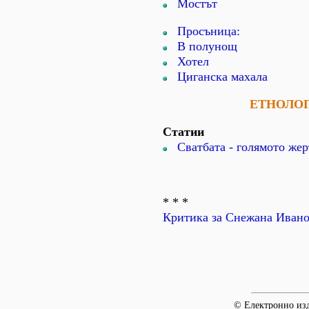
Мостът
Просъница:
В полунощ
Хотел
Циганска махала
ЕТНОЛО
Статии
Сватбата - голямото ж
* * *
Критика за Снежана Иван
© Електронно изд