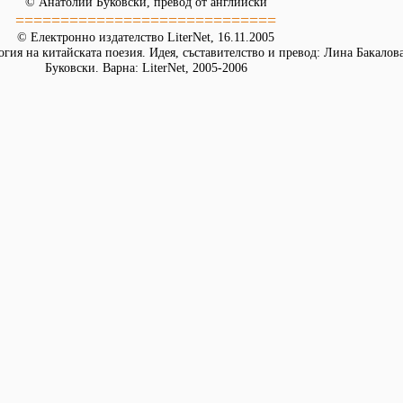
© Анатолий Буковски, превод от английски
=============================
© Електронно издателство LiterNet, 16.11.2005
огия на китайската поезия. Идея, съставителство и превод: Лина Бакалов
Буковски. Варна: LiterNet, 2005-2006