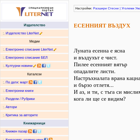
Настройки:
Разшири
Стесни
|
Уголеми
Ум
ЕСЕННИЯТ ВЪЗДУХ
Издателство
:.
Издателство LiterNet
Медии
:.
Електронно списание LiterNet
Луната есенна е ясна
и въздухът е чист.
:.
Електронно списание БЕЛ
Пилее есенният вятър
:.
Културни новини
опадалите листи.
Каталози
Настръхналата врана кацн
:.
По дати
:
март
и бързо отлетя...
И аз, и ти, с тъга си мисли
:.
Електронни книги
кога ли ще се видим?
:.
Раздели / Рубрики
:.
Автори
:.
Критика за авторите
Книжарници
:.
Книжен пазар
:.
Книгосвят: сравни цени