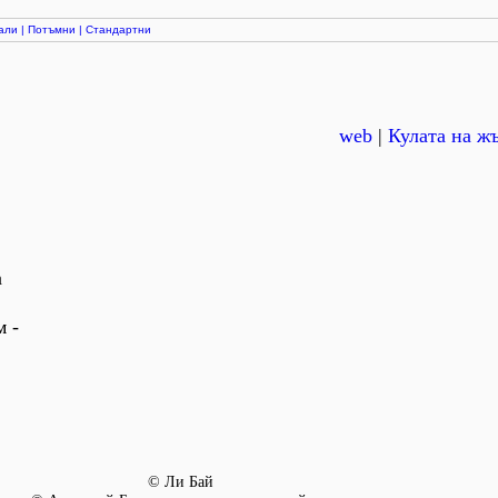
али
|
Потъмни
|
Стандартни
web
|
Кулата на ж
а
м -
© Ли Бай