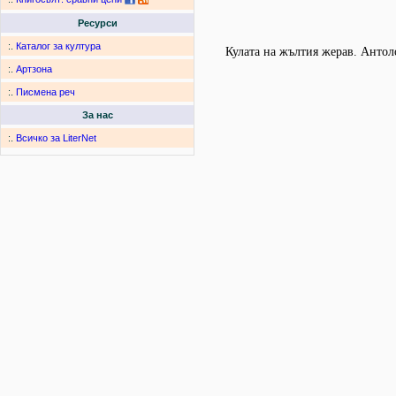
Ресурси
:.
Каталог за култура
Кулата на жълтия жерав. Антол
:.
Артзона
:.
Писмена реч
За нас
:.
Всичко за LiterNet