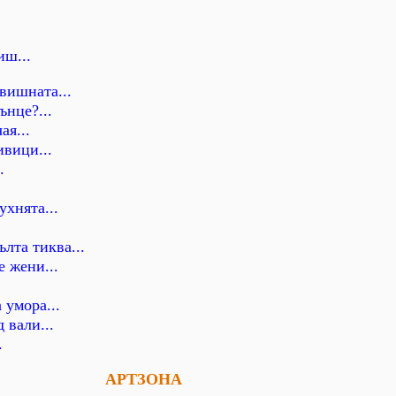
иш...
вишната...
ънце?...
ая...
ивици...
.
ухнята...
лта тиква...
е жени...
 умора...
 вали...
.
АРТЗОНА