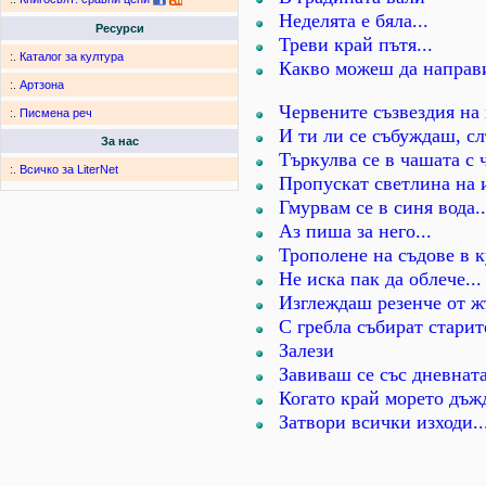
Неделята е бяла...
Ресурси
Треви край пътя...
:.
Каталог за култура
Какво можеш да направ
:.
Артзона
Червените съзвездия на 
:.
Писмена реч
И ти ли се събуждаш, сл
За нас
Търкулва се в чашата с ч
:.
Всичко за LiterNet
Пропускат светлина на 
Гмурвам се в синя вода..
Аз пиша за него...
Трополене на съдове в к
Не иска пак да облече...
Изглеждаш резенче от жъ
С гребла събират старит
Залези
Завиваш се със дневната
Когато край морето дъжд
Затвори всички изходи..