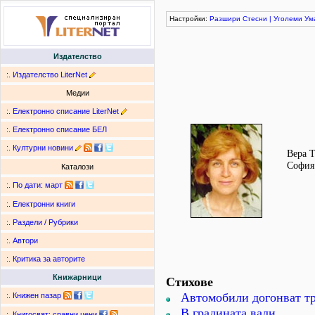
Настройки:
Разшири
Стесни
|
Уголеми
Ум
Издателство
:.
Издателство LiterNet
Медии
:.
Електронно списание LiterNet
:.
Електронно списание БЕЛ
:.
Културни новини
Вера Т
София.
Каталози
:.
По дати
:
март
:.
Електронни книги
:.
Раздели / Рубрики
:.
Автори
:.
Критика за авторите
Книжарници
Стихове
Автомобили догонват тр
:.
Книжен пазар
В градината вали
:.
Книгосвят: сравни цени