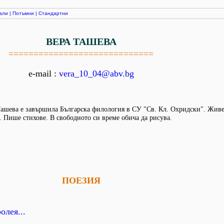
али
|
Потъмни
|
Стандартни
ВЕРА ТАШЕВА
=============================
e-mail :
vera_10_04@abv.bg
ашева е завършила Българска филология в СУ "Св. Кл. Охридски". Живе
 Пише стихове. В свободното си време обича да рисува.
ПОЕЗИЯ
олея...