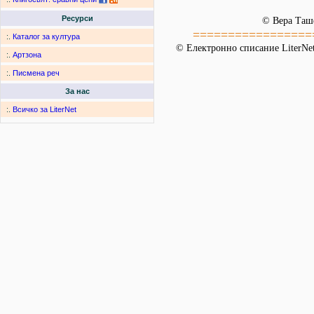
Ресурси
© Вера Таш
=================
:.
Каталог за култура
© Електронно списание LiterNet
:.
Артзона
:.
Писмена реч
За нас
:.
Всичко за LiterNet