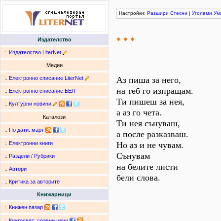
Настройки:
Разшири
Стесни
|
Уголеми
Ум
* * *
Издателство
:.
Издателство LiterNet
Медии
:.
Електронно списание LiterNet
Аз пиша за него,
на теб го изпращам.
:.
Електронно списание БЕЛ
Ти пишеш за нея,
:.
Културни новини
а аз го чета.
Каталози
Ти нея сънуваш,
:.
По дати
:
март
а после разказваш.
Но аз и не чувам.
:.
Електронни книги
Сънувам
:.
Раздели / Рубрики
на белите листи
:.
Автори
бели слова.
:.
Критика за авторите
Книжарници
:.
Книжен пазар
:.
Книгосвят: сравни цени