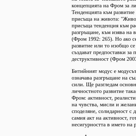
концепцията на Фром за ли
Тенденцията към развитие
присъща на живота: "Живо
присъща тенденция към ра
разгръщане, към изява на 
(Фром 1992: 265). Но ако с
развитие или то изобщо се 
създават предпоставки за 
деструктивност (Фром 2003
Битийният модус е модусът
означава разгръщане на с
сили. Ще разгледам основн
личностното развитие така
Фром: активност, реалисти
на чувства, мисли и желан
споделяне, солидарност с д
самия акт на активност, г
несигурността в името на 