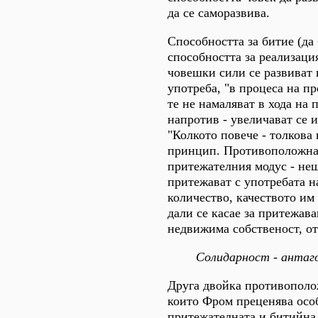
да се саморазвива.
Способността за битие (да
способността за реализаци
човешки сили се развиват 
употреба, "в процеса на пр
те не намаляват в хода на 
напротив - увеличават се и
"Колкото повече - толкова 
принцип. Противоположна 
притежателния модус - нещ
притежават с употребата н
количество, качеството им
дали се касае за притежав
недвижима собственост, о
Солидарност - антаг
Друга двойка противополо
които Фром преценява осо
притежателната и битийна 