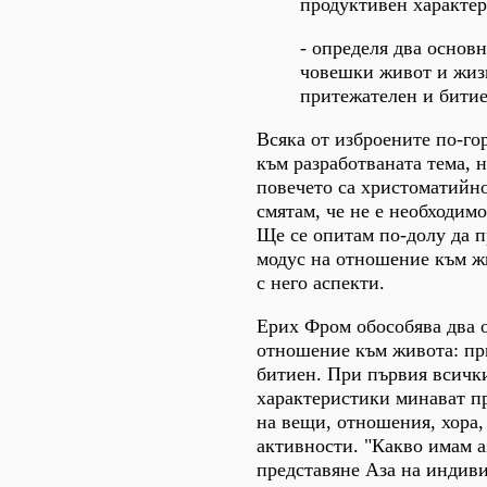
продуктивен характер
- определя два основ
човешки живот и жиз
притежателен и битие
Всяка от изброените по-гор
към разработваната тема, 
повечето са христоматийн
смятам, че не е необходимо
Ще се опитам по-долу да 
модус на отношение към ж
с него аспекти.
Ерих Фром обособява два 
отношение към живота: пр
битиен. При първия всичк
характеристики минават пр
на вещи, отношения, хора, 
активности. "Какво имам а
представяне Аза на индив