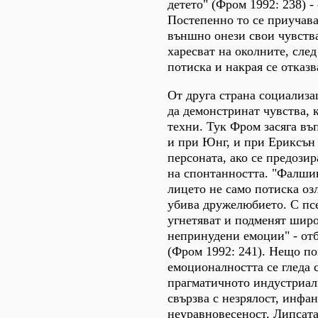
детето" (Фром 1992: 238) -
Постепенно то се приучава
външно онези свои чувства
харесват на околните, след 
потиска и накрая се отказв
От друга страна социализа
да демонстринат чувства, 
техни. Тук Фром засяга въ
и при Юнг, и при Ериксън
персоната, ако се предозир
на спонтанността. "Фалши
лицето не само потиска оз
убива дружелюбието. С пс
угнетяват и подменят широ
непринудени емоции" - отб
(Фром 1992: 241). Нещо по
емоционалността се гледа 
прагматичното индустриалн
свързва с незрялост, инфа
неуравновесеност. Липсат