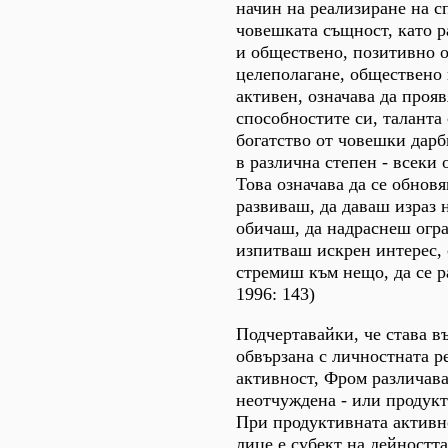
начин на реализиране на с
човешката същност, като р
и обществено, позитивно 
целеполагане, обществено 
активен, означава да проя
способностите си, таланта 
богатство от човешки дарби
в различна степен - всеки 
Това означава да се обновя
развиваш, да даваш израз 
обичаш, да надраснеш огра
изпитваш искрен интерес, 
стремиш към нещо, да се 
1996: 143)
Подчертавайки, че става в
обвързана с личностната р
активност, Фром различав
неотчуждена - или продукт
При продуктивната активн
лице е субект на дейността