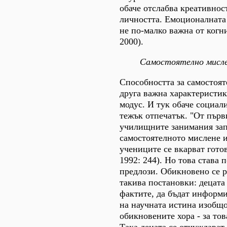
обаче отслабва креативност
личността. Емоционалната
не по-малко важна от когн
2000).
Самостоятелно мисл
Способността за самостоят
друга важна характеристи
модус. И тук обаче социал
тежък отпечатък. "От първ
училищните занимания зап
самостоятелното мислене и
учениците се вкарват гото
1992: 244). Но това става 
предлози. Обикновено се 
такива постановки: децата 
фактите, да бъдат информ
на научната истина изобщо
обикновените хора - за тов