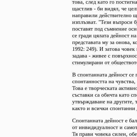
това, след като го постигн
щастлив - би видял, че цел
направили действително ща
изплъзват. "Тези въпроси б
поставят под съмнение осн
се гради цялата дейност на
представата му за онова, к
1992: 249). И затова човек 
задава - живее с повърхно
стимулирани от обществот
В спонтанната дейност се 
спонтанността на чувства,
Това е творческата активн
съставки са обичта като с
утвърждаване на другите, 
както и всички спонтанни 
Спонтанната дейност е бал
от инвидидуалност и само
Тя прави човека силен, обе