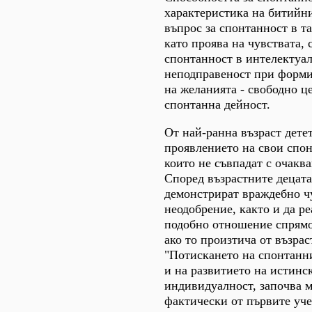
характеристика на битийни
въпрос за спонтанност в т
като проява на чувствата, 
спонтанност в интелектуал
неподправеност при форми
на желанията - свободно ц
спонтанна дейност.
От най-ранна възраст дете
проявлението на свои спон
които не съвпадат с очакв
Според възрастните децата
демонстрират враждебно ч
неодобрение, както и да ре
подобно отношение спрямо 
ако то произтича от възрас
"Потискането на спонтанни
и на развитието на истинс
индивидуалност, започва м
фактически от първите уч