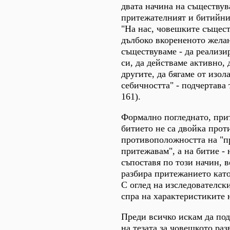
двата начина на съществув
притежателният и битийни
"На нас, човешките същест
дълбоко вкорененото желан
съществуваме - да реализи
си, да действаме активно,
другите, да бягаме от изол
себичността" - подчертава
161).
Формално погледнато, при
битието не са двойка прот
противоположността на "п
притежавам", а на битие -
съпоставя по този начин, 
разбира притежанието като
С оглед на изследователски
спра на характеристиките 
Преди всичко искам да под
на тезата за човешкото раз