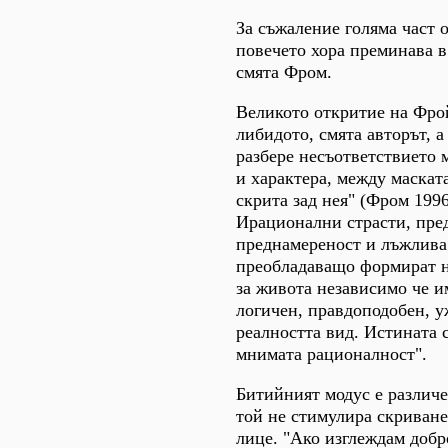
За съжаление голяма част 
повечето хора преминава 
смята Фром.
Великото откритие на Фрой
либидото, смята авторът, а
разбере несъответствието
и характера, между маската
скрита зад нея" (Фром 1996
Ирационални страсти, пре
преднамереност и лъжлив
преобладаващо формират 
за живота независимо че 
логичен, правдоподобен, у
реалността вид. Истината 
мнимата рационалност".
Битийният модус е различе
той не стимулира скриване
лице. "Ако изглеждам доб