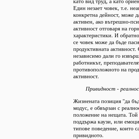
като вид труд, а като орие
Един незает човек, т.е. не
конкретна дейност, може д
активен, ако вътрешно-пс
активност отговаря на гор
характеристики. И обратно
се човек може да бъде пас
продуктивната активност. 
независимо дали го извърш
работникът, преподавателят
противоположното на про
активност.
Привидност - реално
Жизнената позиция "да бъд
модус, е обвързан с реално
положение на нещата. Той 
поддържа каузи, или емоци
типове поведение, които с
привидното.