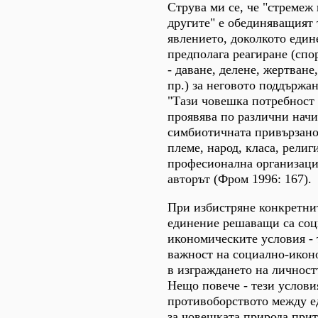
Струва ми се, че "стремеж
другите" е обединяващият 
явлението, доколкото един
предполага реагиране (спо
- даване, делене, жертване
пр.) за неговото поддържан
"Тази човешка потребност 
проявява по различни начи
симбиотичната привързано
племе, народ, класа, религ
професионална организаци
авторът (Фром 1996: 167).
При избистряне конкретни
единение решаващи са соц
икономическите условия - 
важност на социално-икон
в изграждането на личностт
Нещо повече - тези услови
противоборството между 
за човешката природа при