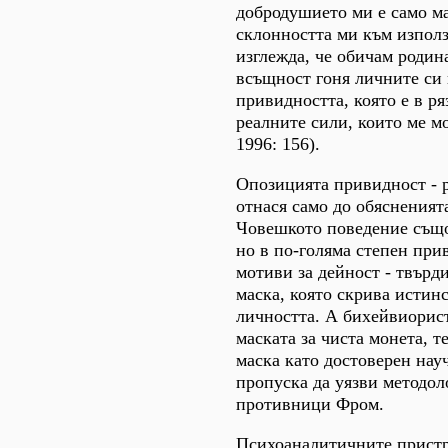
добродушието ми е само м
склонността ми към използв
изглежда, че обичам родина
всъщност гоня личните си 
привидността, която е в р
реалните сили, които ме м
1996: 156).
Опозицията привидност - р
отнася само до обясненият
Човешкото поведение също
но в по-голяма степен при
мотиви за дейност - твърд
маска, която скрива истин
личността. А бихейвиорис
маската за чиста монета, т
маска като достоверен науч
пропуска да уязви методол
противници Фром.
Психоаналитичните пристр