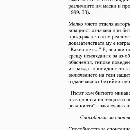
различните им маски и пр
1999: 38).
Малко място отделя авторъ
всъщност означава при би
придържането към реалнос
доказателствата му е изгра
"Какво не е..." Е, всички 
срещу неизгодните за аз-об
обяснения, типове поведен
изграждат привидността за
включването на тези защит
отдалечава от битийния мо
"Пътят към битието минав
в същността на нещата и о
реалността" - заключава ав
Способност за спонт
Способността за спонтанно