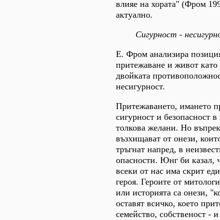
влияе на хората" (Фром 199
актуално.
Сигурност - несигурн
Е. Фром анализира позици
притежаване и живот като
двойката противоположнос
несигурност.
Притежаването, имането пр
сигурност и безопасност в 
толкова желани. Но въпрек
възхищават от онези, коит
тръгнат напред, в неизвес
опасности. Юнг би казал, 
всеки от нас има скрит еди
героя. Героите от митологи
или историята са онези, "
оставят всичко, което прит
семейство, собственост - и