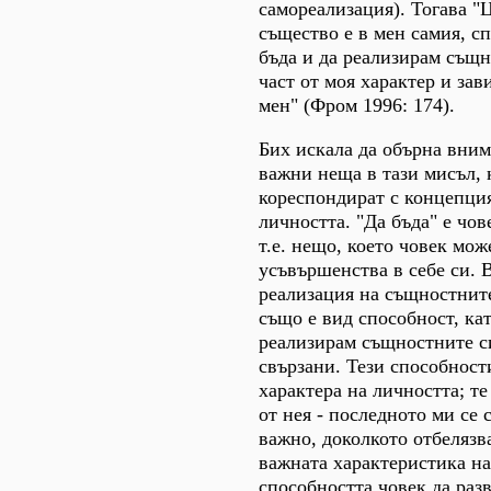
самореализация). Тогава "
същество е в мен самия, с
бъда и да реализирам същн
част от моя характер и зав
мен" (Фром 1996: 174).
Бих искала да обърна вним
важни неща в тази мисъл, к
кореспондират с концепция
личността. "Да бъда" е чо
т.е. нещо, което човек мож
усъвършенства в себе си. 
реализация на същностнит
също е вид способност, кат
реализирам същностните си
свързани. Тези способност
характера на личността; те
от нея - последното ми се 
важно, доколкото отбелязв
важната характеристика на
способността човек да разв