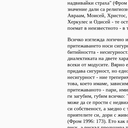
надвивайки страха" (Фром 
значение дали са религиозн
Авраам, Моисей, Христос, 
Херкулес и Одисей - те ос
поемат в неизвестното - в 
Всичко изглежда логично и
притежаването носи сигурн
битийността - несигурност
диалектиката на двете хар
всеки от модусите. Вярно е
придава сигурност, но едн
несигурност - ние трепери
това, което имаме, зависим
притежаваното - пари, ими
ги загубим, губим всичко: 
може да се прости с недв
си собственост, а заедно с
приятелите си, дори с живо
(Фром 1996: 173). Ето как
риск, а рискът продуцира 