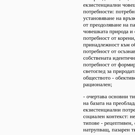
екзистенциални чове
потребности: потребн
установяване на връз
от преодоляване на п
човешката природа и 
потребност от корени
принадлежност към о
потребност от осъзна
собствената идентичн
потребност от форми
светоглед за природат
обществото - обектив
рационален;
- очертава основни т
на базата на преобла
екзистенциални потр
социален контекст: н
типове - рецептивен,
натрупващ, пазарен т