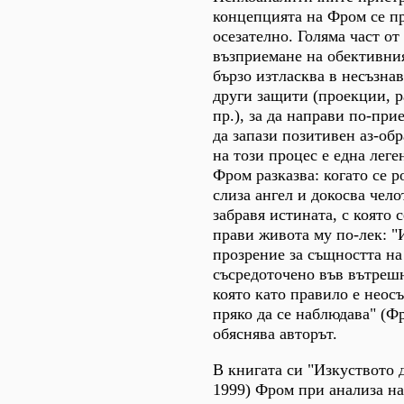
концепцията на Фром се пр
осезателно. Голяма част о
възприемане на обективни
бързо изтласква в несъзна
други защити (проекции, 
пр.), за да направи по-при
да запази позитивен аз-обр
на този процес е една леге
Фром разказва: когато се р
слиза ангел и докосва чело
забравя истината, с която с
прави живота му по-лек: "
прозрение за същността на
съсредоточено във вътрешн
която като правило е неос
пряко да се наблюдава" (Фр
обяснява авторът.
В книгата си "Изкуството 
1999) Фром при анализа н