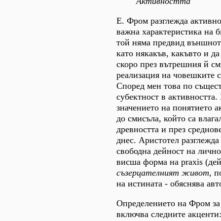
Активността
Е. Фром разглежда активно
важна характеристика на 
той няма предвид външнот
като някакъв, какъвто и да 
скоро през вътрешния й см
реализация на човешките 
Според мен това по същест
субектност в активността.
значението на понятието а
до смисъла, който са влага
древността и през среднов
днес. Аристотел разглежда
свободна дейност на личнос
висша форма на praxis (дей
съзерцателният живот,
п
на истината - обяснява авт
Определението на Фром за
включва следните акценти: