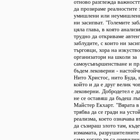
отново разглежда важностт
да прозираме реалностите 
умишлени или неумишлени 
ни засипват. "Големите заб
цяла глава, в която анализ
трудно да откриваме автен
заблудите, с които ни зас
търговци, хора на изкуств
организатори на школи за
самоусъвършенстване и пр.
бъдем лековерни - настойч
Нито Христос, нито Буда,
който и да е друг велик чо
лековерни. Добродетел е д
не се оставяш да бъдеш лъг
Майстер Екхарт. "Вярата в 
трябва да се гради на уст
реализма, което означава 
да съзираш злото там, къд
измамата, разрушителните 
само когато те са очевидни