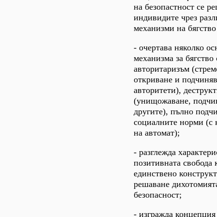
на безопастност се ре
индивидите чрез раз
механизми на бягство 
- очертава няколко о
механизма за бягство 
авторитаризъм (стре
откриване и подчиняв
авторитети), деструк
(унищожаване, подчи
другите), пълно подч
социалните норми (с
на автомат);
- разглежда характер
позитивната свобода 
единствено конструкт
решаване дихотомията
безопасност;
- изгражда концепция