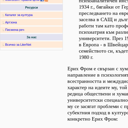
психоаналитичен инст
1934 г., бягайки от Г
Ресурси
преследването на евре
:.
Каталог за култура
заселва в САЩ и дъл
:.
Артзона
работи там като проф
:.
Писмена реч
психиатрия към разл
университети. През 19
За нас
в Европа - в Швейцар
:.
Всичко за LiterNet
семейството си, къде
1980 г.
Ерих Фром е свързан с ху
направление в психология
всестранността и междуди
характер на идеите му, той
редица обществени и хума
университетски специално
му се засягат проблеми с 
субектния подход в култур
конкретно Ерих Фром: