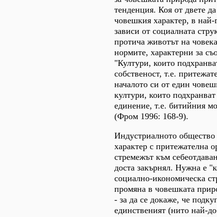
тенденция. Коя от двете да
човешкия характер, в най-
зависи от социалната струк
протича животът на човека
нормите, характерни за съ
"Култури, които подхранва
собственост, т.е. притежат
началото си от един човеш
култури, които подхранват
единение, т.е. битийния мо
(Фром 1996: 168-9).
Индустриалното общество 
характер с притежателна о
стремежът към себеотдаван
доста закърнял. Нужна е "
социално-икономическа ст
промяна в човешката приро
- за да се докаже, че подку
единственият (нито най-до