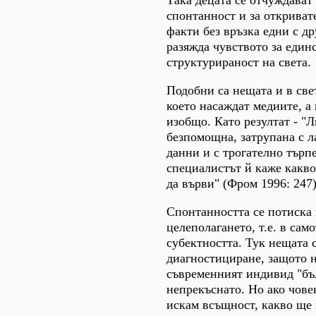
Така децата се отчуждават 
спонтанност и за откриват
факти без връзка едни с д
разяжда чувството за един
структурираност на света.
Подобни са нещата и в св
което насаждат медиите, а
изобщо. Като резултат - "Л
безпомощна, затрупана с 
данни и с трогателно търп
специалистът й каже какво
да върви" (Фром 1996: 247)
Спонтанността се потиска 
целеполагането, т.е. в сам
субектността. Тук нещата 
диагностициране, защото н
съвременният индивид "бъ
непрекъснато. Но ако човек
искам всъщност, какво ще 