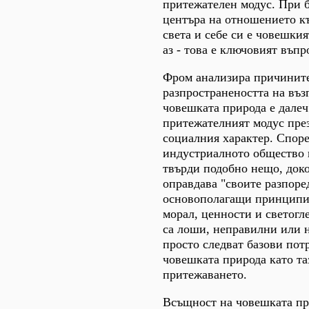
притежателен модус. При 
центъра на отношението к
света и себе си е човешкия
аз - това е ключовият въпр
Фром анализира причините
разпространеността на възг
човешката природа е дале
притежателният модус през
социалния характер. Споре
индустриалното общество 
твърди подобно нещо, доко
оправдава "своите разпоре
основополагащи принципи,
морал, ценности и светогле
са лоши, неправилни или 
просто следват базови пот
човешката природа като та
притежаването.
Всъщност на човешката пр