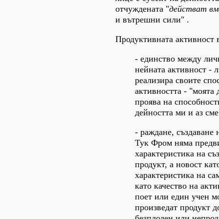
отчуждената "
действат вм
и вътрешни сили" .
Продуктивната активност 
- единство между лич
нейната активност - 
реализира своите спо
активността - "моята 
проява на способност
дейността ми и аз сме
- раждане, създаване 
Тук Фром няма предв
характеристика на съ
продукт, а новост кат
характеристика на са
като качество на акт
поет или един учен м
произведат продукт д
безплоден или непрод