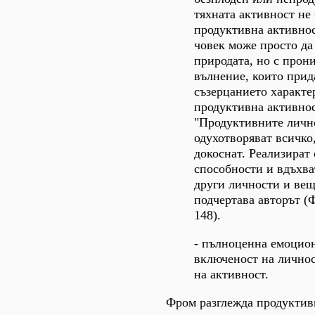
тяхната активност не
продуктивна активнос
човек може просто да
природата, но с прон
вълнение, които прид
съзерцанието характе
продуктивна активнос
"Продуктивните личн
одухотворяват всичко,
докоснат. Реализират
способности и вдъхва
други личности и вещ
подчертава авторът (
148).
- пълноценна емоцио
включеност на личнос
на активност.
Фром разглежда продуктив