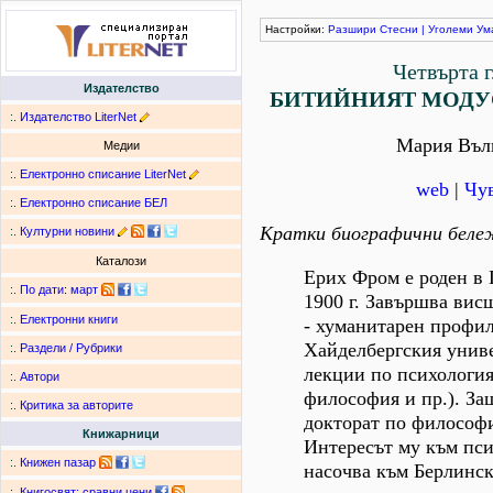
Настройки:
Разшири
Стесни
|
Уголеми
Ум
Четвърта г
Издателство
БИТИЙНИЯТ МОДУС
:.
Издателство LiterNet
Мария Въл
Медии
:.
Електронно списание LiterNet
web
|
Чув
:.
Електронно списание БЕЛ
Кратки биографични беле
:.
Културни новини
Каталози
Ерих Фром е роден в 
:.
По дати
:
март
1900 г. Завършва вис
:.
Електронни книги
- хуманитарен профил
Хайделбергския унив
:.
Раздели / Рубрики
лекции по психология
:.
Автори
философия и пр.). За
:.
Критика за авторите
докторат по философи
Книжарници
Интересът му към пси
:.
Книжен пазар
насочва към Берлинс
:.
Книгосвят: сравни цени