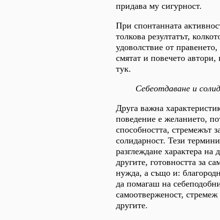
придава му сигурност.
При спонтанната активнос
толкова резултатът, колкот
удоволствие от правенето, 
смятат и повечето автори,
тук.
Себеотдаване и соли
Друга важна характеристи
поведение е желанието, по
способността, стремежът з
солидарност. Тези термин
разглеждане характера на д
другите, готовността за с
нужда, а също и: благород
да помагаш на себеподобни
самоотверженост, стремеж
другите.