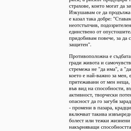
страхове, които могат да з
Изкушавам се да продължа 
е казал така добре: "Става
неотстъпчив, подозрителен
единствено от опустошител
придобивам повече, за да с
защитен".
Противоположна е съдбата 
гради живота и самочувств
стремежа не "да има", а "д
което е най-важно за мен, 
притежавани от мен неща, 
във вид на способности, в
активност, творчески поте
опасност да го загубя зар
- промени в пазара, крадци 
включват такива извънред
болест или тежки жизнени 
накърняващи способността