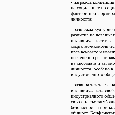
- изгражда концепция
на социалните и соц
фактори при формира
личността;
- разглежда културно
развитие на човешкат
индивидуалност в зав
социално-икономичес
през вековете и извеж
постепенно разширяв
на свободата и автон
личността, особено в
индустриалното обще
- развива тезата, че н
индивидуалната свобо
индустриалното обще
свързана със загубван
безопасност и прина
общност. Конфликтът