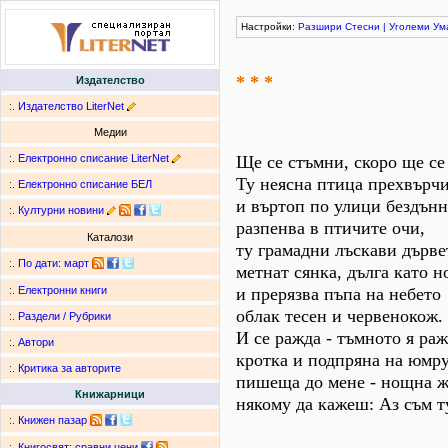
Настройки:
Разшири
Стесни
|
Уголеми
Ум
* * *
Издателство
:.
Издателство LiterNet
Медии
:.
Електронно списание LiterNet
Ще се стъмни, скоро ще се 
Ту неясна птица прехвърч
:.
Електронно списание БЕЛ
и въртоп по улици бездънн
:.
Културни новини
разпенва в птичите очи,
Каталози
ту грамадни лъскави дърве
:.
По дати
:
март
метнат сянка, дълга като н
и прерязва пъпа на небето
:.
Електронни книги
облак тесен и червенокож.
:.
Раздели / Рубрики
И се ражда - тъмното я раж
:.
Автори
кротка и подпряна на юмру
:.
Критика за авторите
пишеща до мене - нощна 
Книжарници
някому да кажеш: Аз съм т
:.
Книжен пазар
:.
Книгосвят: сравни цени