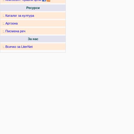
Ресурси
:.
Каталог за култура
:.
Артзона
:.
Писмена реч
За нас
:.
Всичко за LiterNet