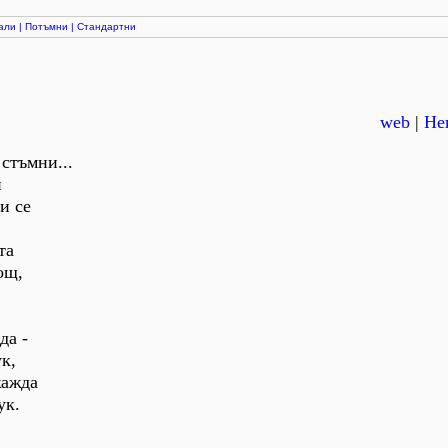
али
|
Потъмни
|
Стандартни
web
|
Нек
стъмни...
и
и се
та
ощ,
да -
к,
жажда
ук.