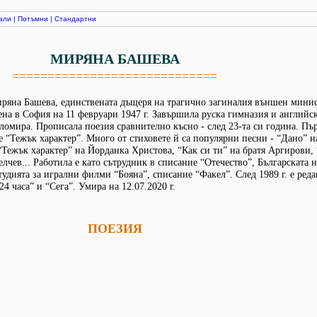
али
|
Потъмни
|
Стандартни
МИРЯНА БАШЕВА
=============================
иряна Башева, единствената дъщеря на трагично загиналия външен мини
ена в София на 11 февруари 1947 г. Завършила руска гимназия и английс
пломира. Прописала поезия сравнително късно - след 23-та си година. Пъ
е “Тежък характер”. Много от стиховете й са популярни песни - “Дано” н
“Тежък характер” на Йорданка Христова, “Как си ти” на братя Аргирови,
лчев... Работила е като сътрудник в списание “Отечество”, Българската 
тудията за игрални филми “Бояна”, списание “Факел”. След 1989 г. е реда
24 часа” и “Сега”. Умира на 12.07.2020 г.
ПОЕЗИЯ