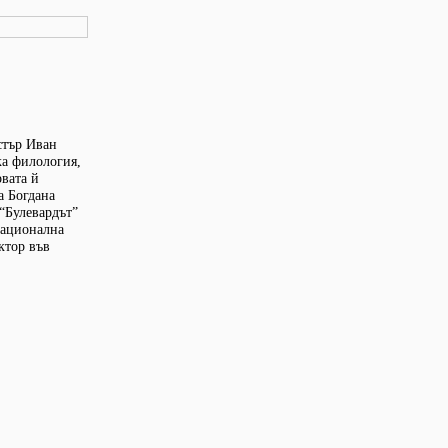
стър Иван
ка филология,
рвата й
а Богдана
 “Булевардът”
национална
ктор във