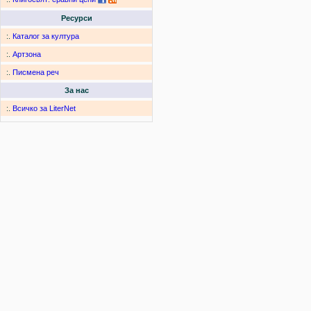
Ресурси
:.
Каталог за култура
:.
Артзона
:.
Писмена реч
За нас
:.
Всичко за LiterNet