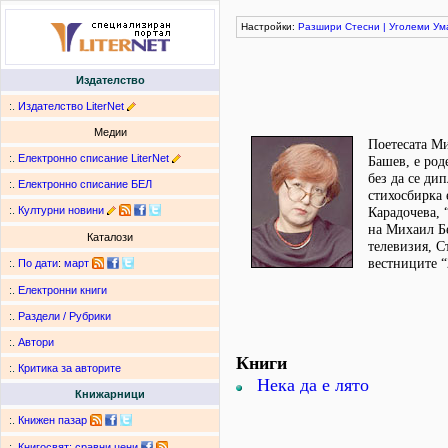
Настройки:
Разшири
Стесни
|
Уголеми
Ум
Издателство
:.
Издателство LiterNet
Медии
Поетесата М
:.
Електронно списание LiterNet
Башев, е род
без да се ди
:.
Електронно списание БЕЛ
стихосбирка 
:.
Културни новини
Карадочева, 
на Михаил Бе
Каталози
телевизия, С
вестниците “
:.
По дати
:
март
:.
Електронни книги
:.
Раздели / Рубрики
:.
Автори
Книги
:.
Критика за авторите
Нека да е лято
Книжарници
:.
Книжен пазар
:.
Книгосвят: сравни цени