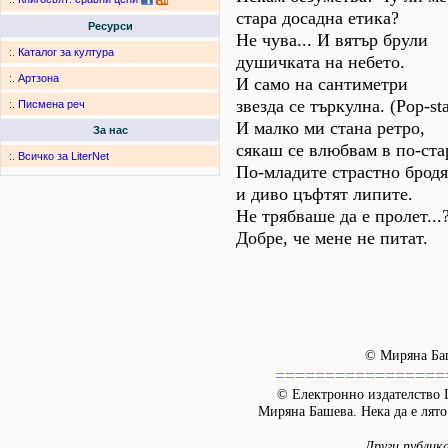
стара досадна етика?
Ресурси
Не чува... И вятър брули
:.
Каталог за култура
душичката на небето.
:.
Артзона
И само на сантиметри
звезда се търкулна. (Рор-sta
:.
Писмена реч
И малко ми стана ретро,
За нас
сякаш се влюбвам в по-ста
:.
Всичко за LiterNet
По-младите страстно бродя
и диво цъфтят липите.
Не трябваше да е пролет...
Добре, че мене не питат.
© Миряна Ба
=================
© Електронно издателство L
Миряна Башева. Нека да е лято.
Други публик