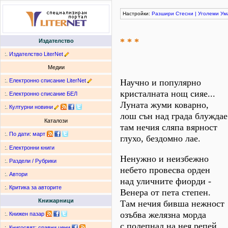
Настройки:
Разшири
Стесни
|
Уголеми
Ум
* * *
Издателство
:.
Издателство LiterNet
Медии
:.
Електронно списание LiterNet
Научно и популярно
кристалната нощ сияе...
:.
Електронно списание БЕЛ
Луната жуми коварно,
:.
Културни новини
лош сън над града блуждае
Каталози
там нечия сляпа вярност
:.
По дати
:
март
глухо, бездомно лае.
:.
Електронни книги
Ненужно и неизбежно
:.
Раздели / Рубрики
небето провесва орден
:.
Автори
над уличните фиорди -
:.
Критика за авторите
Венера от пета степен.
Книжарници
Там нечия бивша нежност
озъбва желязна морда
:.
Книжен пазар
с полепнал на нея репей.
:.
Книгосвят: сравни цени