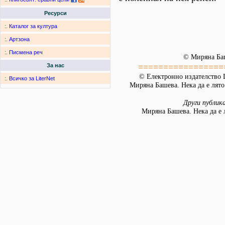
Ресурси
:.
Каталог за култура
:.
Артзона
:.
Писмена реч
© Миряна Ба
=================
За нас
© Електронно издателство L
:.
Всичко за LiterNet
Миряна Башева. Нека да е лято.
Други публик
Миряна Башева. Нека да е 