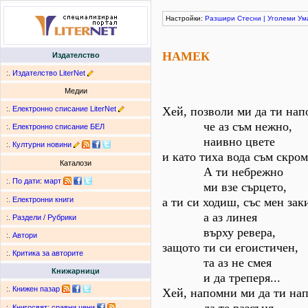
Настройки:
Разшири
Стесни
|
Уголеми
Ум
НАМЕК
Издателство
:.
Издателство LiterNet
Медии
:.
Електронно списание LiterNet
Хей, позволи ми да ти нап
че аз съм нежно,
:.
Електронно списание БЕЛ
наивно цвете
:.
Културни новини
и като тиха вода съм скром
Каталози
А ти небрежно
:.
По дати
:
март
ми взе сърцето,
а ти си ходиш, със мен зак
:.
Електронни книги
а аз линея
:.
Раздели / Рубрики
върху ревера,
:.
Автори
защото ти си егоистичен,
:.
Критика за авторите
та аз не смея
Книжарници
и да треперя...
:.
Книжен пазар
Хей, напомни ми да ти на
:.
Книгосвят: сравни цени