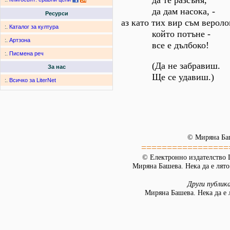
да те разсъня,
да дам насока, -
Ресурси
аз като тих вир съм вероло
:.
Каталог за култура
който потъне -
:.
Артзона
все е дълбоко!
:.
Писмена реч
(Да не забравиш.
За нас
Ще се удавиш.)
:.
Всичко за LiterNet
© Миряна Ба
=================
© Електронно издателство L
Миряна Башева. Нека да е лято.
Други публик
Миряна Башева. Нека да е 