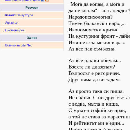
"Мога да копам, а мога и
Ресурси
да не копам" - зъл анекдот
:.
Каталог за култура
Народопсихология?
Тъмен балкански народ...
:.
Артзона
Икономически кризис.
:.
Писмена реч
На културния фронт - лайн
За нас
Извинете за мекия израз.
:.
Всичко за LiterNet
Аз все пак съм жена.
Аз все пак ви обичам...
Взехте ли диазепам?
Въпросът е риторичен.
Друг няма да ви задам.
Аз просто така си пиша.
Не с кръв. С по-друг съста
с водка, мъгла и киша.
С мръсен софийски нрав,
а той не става за маркетинг.
И рейтингът ми е един...
Пусто е като в Арктика.