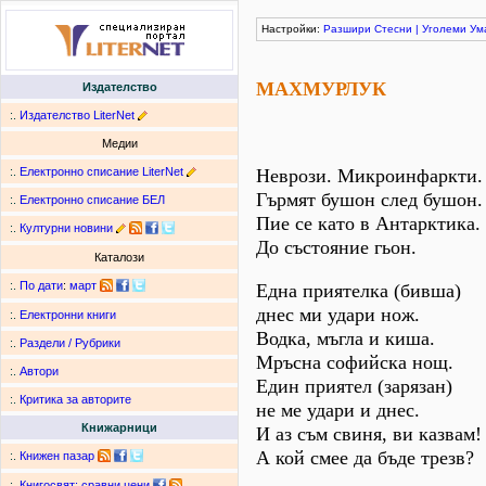
Настройки:
Разшири
Стесни
|
Уголеми
Ум
МАХМУРЛУК
Издателство
:.
Издателство LiterNet
Медии
:.
Електронно списание LiterNet
Неврози. Микроинфаркти.
Гърмят бушон след бушон.
:.
Електронно списание БЕЛ
Пие се като в Антарктика.
:.
Културни новини
До състояние гьон.
Каталози
:.
По дати
:
март
Една приятелка (бивша)
днес ми удари нож.
:.
Електронни книги
Водка, мъгла и киша.
:.
Раздели / Рубрики
Мръсна софийска нощ.
:.
Автори
Един приятел (зарязан)
:.
Критика за авторите
не ме удари и днес.
Книжарници
И аз съм свиня, ви казвам!
А кой смее да бъде трезв?
:.
Книжен пазар
:.
Книгосвят: сравни цени