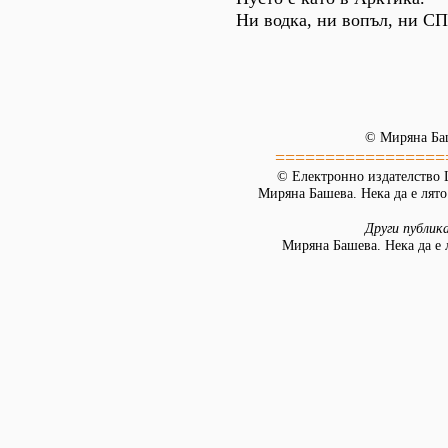
Ни водка, ни вопъл, ни С
© Миряна Ба
=================
© Електронно издателство L
Миряна Башева. Нека да е лято.
Други публик
Миряна Башева. Нека да е 