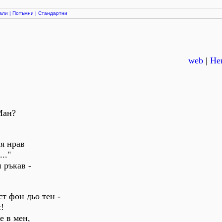
али
|
Потъмни
|
Стандартни
web
|
Нек
Ман?
я нрав
.."
 ръкав -
ст фон дьо тен -
!
е в мен,