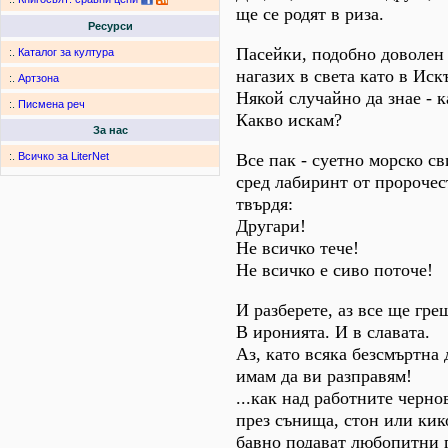
ще се родят в риза.
Ресурси
Пасейки, подобно доволен 
:.
Каталог за култура
нагазих в света като в Иск
:.
Артзона
Някой случайно да знае - 
:.
Писмена реч
Какво искам?
За нас
Все пак - суетно морско с
:.
Всичко за LiterNet
сред лабиринт от пророчес
твърдя:
Другари!
Не всичко тече!
Не всичко е сиво поточе!
И разберете, аз все ще гре
В иронията. И в славата.
Аз, като всяка безсмъртна 
имам да ви разправям!
...как над работните черно
през сънища, стон или кик
бавно подават любопитни 