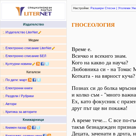
Настройки:
Разшири
Стесни
|
Уголеми
Ум
ГНОСЕОЛОГИЯ
Издателство
:.
Издателство LiterNet
Медии
:.
Електронно списание LiterNet
Време е.
Всичко и всекиго знам.
:.
Електронно списание БЕЛ
Кого на какво да науча?
:.
Културни новини
Любовника си - на Томас 
Каталози
Котката - на вярност куча?
:.
По дати
:
март
Познах си до болка мръсни
:.
Електронни книги
и колко съм - "много важна.
:.
Раздели / Рубрики
Ех, като фокусник с празен
:.
Автори
друг път ще ви покажа!
:.
Критика за авторите
А време тече... С все по-гъ
Книжарници
такъв безнадежден признак
:.
Книжен пазар
Децата, заченати в друга, н
:.
Книгосвят: сравни цени