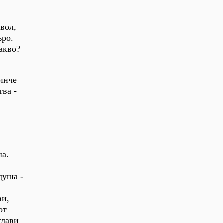
вол,
ъро.
какво?
винче
тва -
ша.
душа -
ви,
от
глави