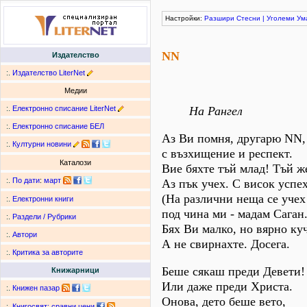
Настройки:
Разшири
Стесни
|
Уголеми
Ум
NN
Издателство
:.
Издателство LiterNet
Медии
:.
Електронно списание LiterNet
На Рангел
:.
Електронно списание БЕЛ
Аз Ви помня, другарю NN,
:.
Културни новини
с възхищение и респект.
Каталози
Вие бяхте тъй млад! Тъй же
:.
По дати
:
март
Аз пък учех. С висок успех
(На различни неща се учех
:.
Електронни книги
под чина ми - мадам Саган.
:.
Раздели / Рубрики
Бях Ви малко, но вярно куч
:.
Автори
А не свирнахте. Досега.
:.
Критика за авторите
Беше сякаш преди Девети!
Книжарници
Или даже преди Христа.
:.
Книжен пазар
Онова, дето беше вето,
:.
Книгосвят: сравни цени