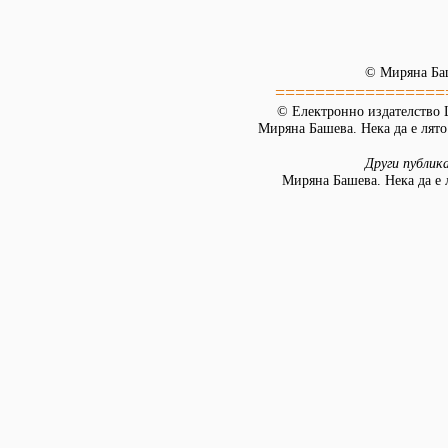
© Миряна Ба
=================
© Електронно издателство L
Миряна Башева. Нека да е лято.
Други публик
Миряна Башева. Нека да е 