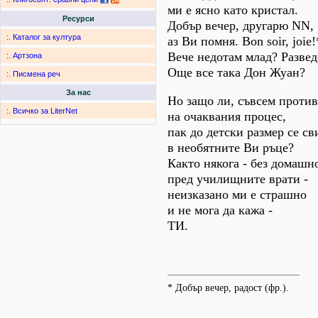
ми е ясно като кристал.
Ресурси
Добър вечер, другарю NN,
:.
Каталог за култура
аз Ви помня. Bon soir, joie!
Вече недотам млад? Развед
:.
Артзона
Още все така Дон Жуан?
:.
Писмена реч
За нас
Но защо ли, съвсем проти
:.
Всичко за LiterNet
на очаквания процес,
пак до детски размер се с
в необятните Ви ръце?
Както някога - без домашн
пред училищните врати -
неизказано ми е страшно
и не мога да кажа -
ТИ.
* Добър вечер, радост (фр.).