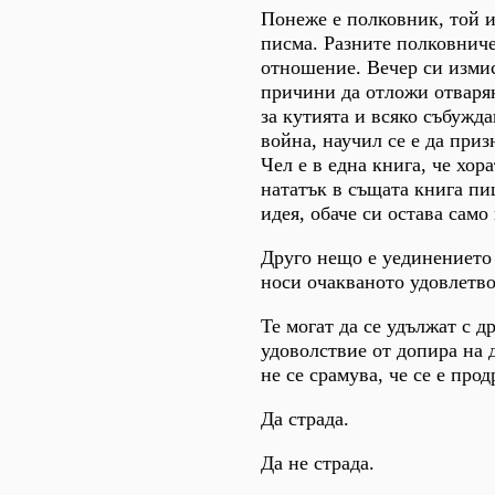
Понеже е полковник, той и
писма. Разните полковниче
отношение. Вечер си измис
причини да отложи отварян
за кутията и всяко събужда
война, научил се е да приз
Чел е в една книга, че хор
нататък в същата книга пиш
идея, обаче си остава само
Друго нещо е уединението 
носи очакваното удовлетво
Те могат да се удължат с 
удоволствие от допира на 
не се срамува, че се е прод
Да страда.
Да не страда.