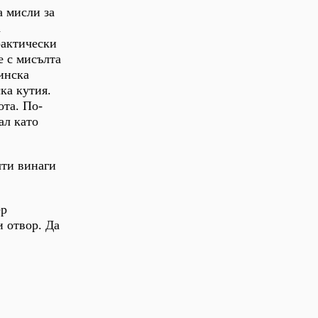
а мисли за
а
рактически
е с мисълта
тинска
ка кутия.
ота. По-
ал като
чти винаги
ер
и отвор. Да