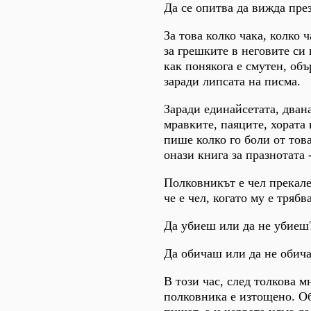
Да се опитва да вижда пре
За това колко чака, колко 
за грешките в неговите си
как понякога е смутен, объ
заради липсата на писма.
Заради единайсетата, дван
мравките, паяците, хората
пише колко го боли от тов
онази книга за празнотата 
Полковникът е чел прекале
че е чел, когато му е тряб
Да убиеш или да не убиеш
Да обичаш или да не обич
В този час, след толкова 
полковника е изтощено. Оба