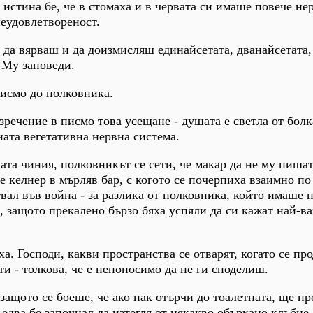
 истина бе, че в стомаха и в червата си имаше повече не
неудовлетвореност.
 да вярваш и да доизмисляш единайсетата, дванайсетата,
 Му заповеди.
исмо до полковника.
зречение в писмо това усещане - душата е светла от болк
ната вегетативна нервна система.
ата чиния, полковникът се сети, че макар да не му пишат
е келнер в мърляв бар, с когото се почерпиха взаимно по
твал във война - за разлика от полковника, който имаше 
р, защото прекалено бързо бяха успяли да си кажат най-в
а. Господи, какви пространства се отварят, когато се пр
ти - толкова, че е непоносимо да не ги споделиш.
защото се боеше, че ако пак отърчи до тоалетната, ще пр
едва бе започнал да изтегля от някакво объркано клъбце.