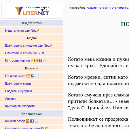
Настройки:
Разшири
Стесни
|
Уголеми
Ум
П
Издателство
:.
Издателство LiterNet
Медии
:.
Електронно списание LiterNet
:.
Електронно списание БЕЛ
Когато мека козина и пухк
:.
Културни новини
пускат кръв - Единайсет: н
Каталози
Когато мравки, ситни като
:.
По дати
:
март
подметките си, а полазилит
:.
Електронни книги
:.
Раздели / Рубрики
Когато смучеш през сламка 
:.
Автори
притъпи болката в... - зна
:.
Критика за авторите
“душа”: Тринайсет. Пил си
Книжарници
Полковникът се продриска 
:.
Книжен пазар
текилата бе лоша много, а 
:.
Книгосвят: сравни цени