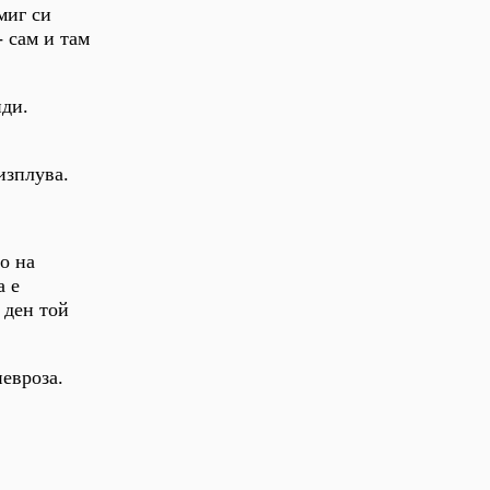
миг си
- сам и там
нди.
изплува.
о на
а е
 ден той
евроза.