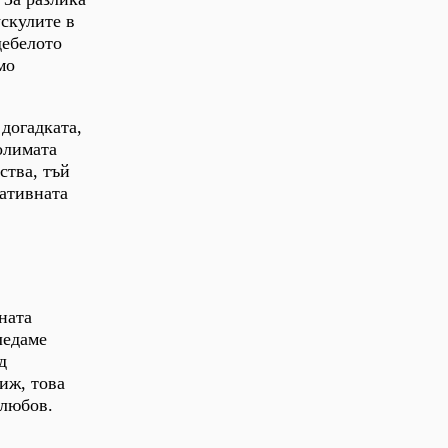
ускулите в
дебелото
мо
догадката,
олимата
ства, тъй
тативната
ната
ледаме
д
иж, това
 любов.