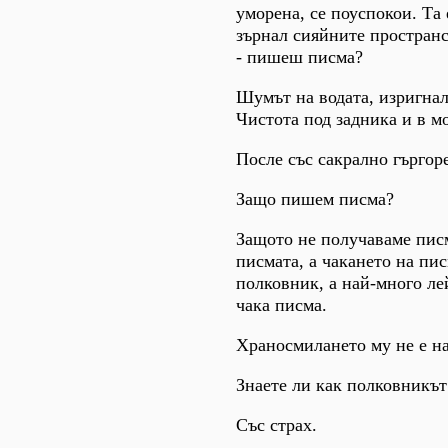
уморена, се поуспокои. Та 
зърнал сияйните пространст
- пишеш писма?
Шумът на водата, изригнал
Чистота под задника и в м
После със сакрално гъргор
Защо пишем писма?
Защото не получаваме писм
писмата, а чакането на пис
полковник, а най-много ле
чака писма.
Храносмилането му не е на
Знаете ли как полковникъ
Със страх.