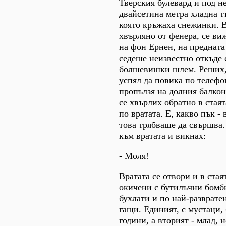
Тверския булевард и под н
двайсетина метра хладна т
която кръжаха снежинки. В
хвърляно от фенера, се в
на фон Ернен, на предната
седеше неизвестно откъде с
болшевишки шлем. Реших,
успял да повика по телефо
пропълзя на долния балкон
се хвърлих обратно в стаят
по вратата. Е, какво пък - 
това трябваше да свършва.
към вратата и викнах:
- Моля!
Вратата се отвори и в стая
окичени с бутилъчни бомби
бухлати и по най-разврате
гащи. Единият, с мустаци,
години, а вторият - млад, 