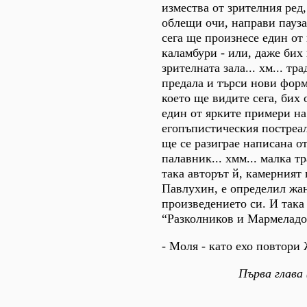
измества от зрителния ред, 
облещи очи, направи пауза 
сега ще произнесе един от
каламбури - или, даже бих 
зрителната зала... хм... тр
предала и търси нови форми
което ще видите сега, бих
един от ярките примери на
егопъпистическия постреал
ще се разиграе написана от
палавник... хмм... малка т
така авторът й, камерният
Павлухин, е определил жа
произведението си. И така 
“Разколников и Мармеладо
- Моля - като ехо повтори
Първа глава