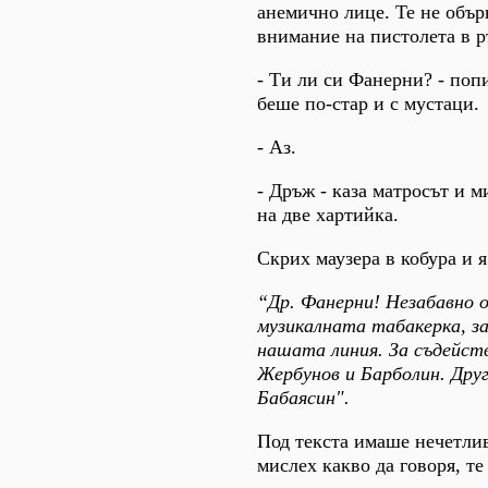
анемично лице. Те не обър
внимание на пистолета в р
- Ти ли си Фанерни? - попи
беше по-стар и с мустаци.
- Аз.
- Дръж - каза матросът и м
на две хартийка.
Скрих маузера в кобура и я
“Др. Фанерни! Незабавно 
музикалната табакерка, з
нашата линия. За съдейст
Жербунов и Барболин. Дру
Бабаясин".
Под текста имаше нечетлив
мислех какво да говоря, те