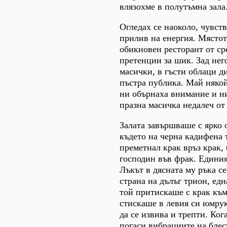
влязохме в полутъмна зала
Огледах се наоколо, чувст
прилив на енергия. Място
обикновен ресторант от сре
претенции за шик. Зад нег
масички, в гъсти облаци ди
пъстра публика. Май няко
ни обърнаха внимание и н
празна масичка недалеч от 
Залата завършваше с ярко 
където на черна кадифена 
преметнал крак връз крак,
господин във фрак. Единия
Лъкът в дясната му ръка с
страна на дълъг трион, ед
той притискаше с крак към 
стискаше в левия си юмрук
да се извива и трепти. Ког
погаси вибрациите на блес