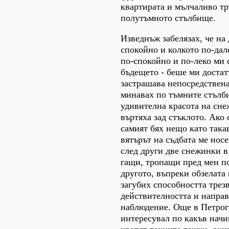
квартирата и мълчаливо тр
полутъмното стълбище.
Изведнъж забелязах, че на
спокойно и колкото по-дал
по-спокойно и по-леко ми 
бъдещето - беше ми достат
застрашава непосредствена
минавах по тъмните стълб
удивителна красота на сне
въртяха зад стъклото. Ако 
самият бях нещо като така
вятърът на съдбата ме нос
след други две снежинки в
гащи, тропащи пред мен п
другото, въпреки обзелата
загубих способността трез
действителността и напра
наблюдение. Още в Петрог
интересувал по какъв начи