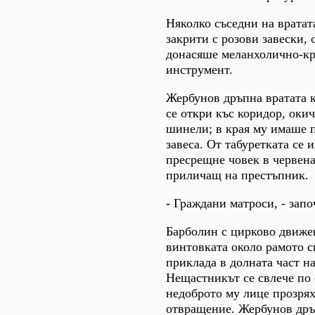
Няколко съседни на вратат
закрити с розови завески, с
донасяше меланхолично-кр
инструмент.
Жербунов дръпна вратата к
се откри къс коридор, оки
шинели; в края му имаше 
завеса. От табуретката се 
пресрещне човек в червен
приличащ на престъпник.
- Граждани матроси, - започ
Барболин с цирково движе
винтовката около рамото си
приклада в долната част на
Нещастникът се свлече по с
недоброто му лице прозрях
отвращение. Жербунов дръ