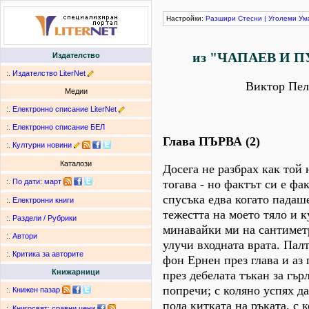
Настройки:
Разшири
Стесни
|
Уголеми
Ум
из "ЧАПАЕВ И 
Издателство
:.
Издателство LiterNet
Виктор Пел
Медии
:.
Електронно списание LiterNet
:.
Електронно списание БЕЛ
Глава ПЪРВА (2)
:.
Културни новини
Каталози
Досега не разбрах как той 
тогава - но фактът си е фа
:.
По дати
:
март
спусъка едва когато падаше
:.
Електронни книги
тежестта на моето тяло и 
:.
Раздели / Рубрики
минавайки ми на сантиметр
:.
Автори
улучи входната врата. Пал
:.
Критика за авторите
фон Ернен през глава и аз 
Книжарници
през дебелата тъкан за гър
попречи; с коляно успях д
:.
Книжен пазар
пода китката на ръката, с 
:.
Книгосвят: сравни цени