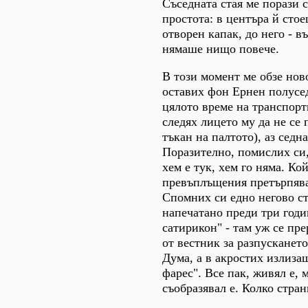
Съседната стая ме порази с
простота: в центъра й стое
отворен капак, до него - в
нямаше нищо повече.
В този момент ме обзе нов
оставих фон Ернен полусед
цялото време на транспорт
следях лицето му да не се 
тъкан на палтото), аз седна
Поразително, помислих си
хем е тук, хем го няма. Ко
превъплъщения претърпява
Спомних си едно негово с
напечатано преди три год
сатирикон" - там уж се пр
от вестник за разпусканет
Дума, а в акростих излиза
фарес". Все пак, живял е, 
съобразявал е. Колко стран