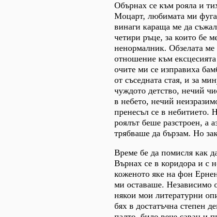
Обърнах се към рояла и ти
Моцарт, любимата ми фуга
винаги караща ме да съжал
четири ръце, за които бе м
ненормалник. Обзелата ме
отношение към ексцесията
очите ми се изправиха бам
от съседната стая, и за ми
чуждото детство, нечий чи
в небето, нечий неизразимо
пренесъл се в небитието. Н
роялът беше разстроен, а а
трябваше да бързам. Но за
Време бе да помисля как д
Върнах се в коридора и с 
коженото яке на фон Ернен
ми оставаше. Независимо о
някои мои литературни опи
бях в достатъчна степен де
палто, било вече саван и 