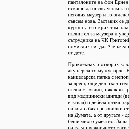
панталоните на фон Ернен
искаше да посягам там за 
неговия маузер и го огледа
съвсем нова. Заставих се 
куртката и открих там паке
пълнител за маузера и уве
сътрудника на ЧК Григори
помислих си, да. А можело
от дете.
Приклекнах и отворих клю
акушерското му куфарче. 
канцеларска папка с непо
за арест, още два пълнител
пълна с кокаин, някакви к
вид медицински щипци (ве
в ъгъла) и дебела пачка па
на която бяха розовички с
на Думата, а от другата - 
беше много уместно. За да
си след преживяното сътр