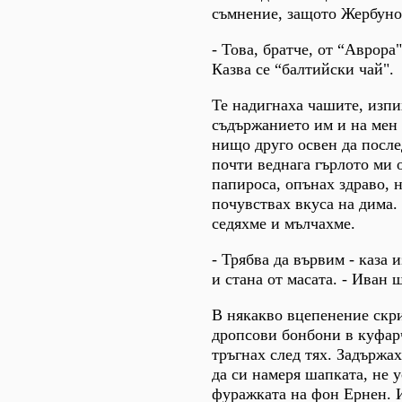
съмнение, защото Жербунов
- Това, братче, от “Аврора"
Казва се “балтийски чай".
Те надигнаха чашите, изпи
съдържанието им и на мен
нищо друго освен да посл
почти веднага гърлото ми 
папироса, опънах здраво, 
почувствах вкуса на дима.
седяхме и мълчахме.
- Трябва да вървим - каза
и стана от масата. - Иван 
В някакво вцепенение скри
дропсови бонбони в куфарч
тръгнах след тях. Задържах
да си намеря шапката, не 
фуражката на фон Ернен. 