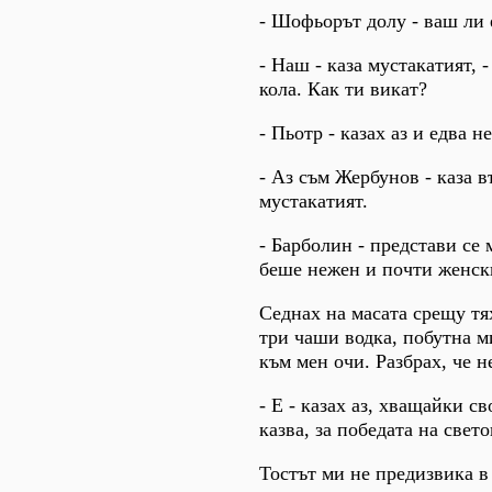
- Шофьорът долу - ваш ли е
- Наш - каза мустакатият, 
кола. Как ти викат?
- Пьотр - казах аз и едва н
- Аз съм Жербунов - каза в
мустакатият.
- Барболин - представи се 
беше нежен и почти женск
Седнах на масата срещу тя
три чаши водка, побутна м
към мен очи. Разбрах, че н
- Е - казах аз, хващайки св
казва, за победата на свет
Тостът ми не предизвика в