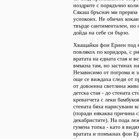
ноздрите с порядъчно коли
Сякаш бръснач ми преряза 
успокоих. Не обичах кокаи
твърде сантиментален, но 
дойда на себе си бързо.
Хващайки фон Ернен под 
повлякох по коридора, с р
вратата на едната стая и ве
вмъкна там, но застинах на
Независимо от погрома и з
още се виждаха следи от п
от довоенна светлина жив
детска стая - до стената с
креватчета с леки бамбуков
стената бяха нарисувани к
(поради някаква причина с
декабристите). На пода ле
гумена топка - като я видя
вратата и помъкнах фон Ер