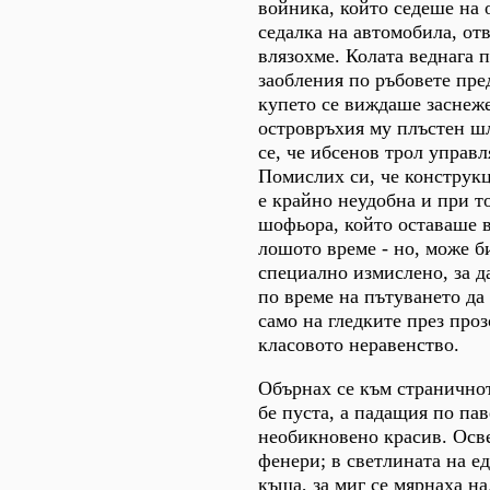
войника, който седеше на 
седалка на автомобила, от
влязохме. Колата веднага п
заобления по ръбовете пре
купето се виждаше заснеже
островръхия му плъстен ш
се, че ибсенов трол управ
Помислих си, че конструк
е крайно неудобна и при т
шофьора, който оставаше в
лошото време - но, може б
специално измислено, за д
по време на пътуването да
само на гледките през проз
класовото неравенство.
Обърнах се към страничнот
бе пуста, а падащия по пав
необикновено красив. Осве
фенери; в светлината на ед
къща, за миг се мярнаха н