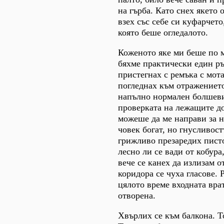
на гърба. Като снех якето 
взех със себе си куфарчето,
която беше огледалото.
Коженото яке ми беше по м
бяхме практически един ръ
пристегнах с ремъка с мот
погледнах към отражението
напълно нормален болшеви
проверката на лежащите до
можеше да ме направи за 
човек богат, но гнусливост
грижливо презаредих пист
лесно ли се вади от кобура
вече се канех да излизам от
коридора се чуха гласове. 
цялото време входната врат
отворена.
Хвърлих се към балкона. Т