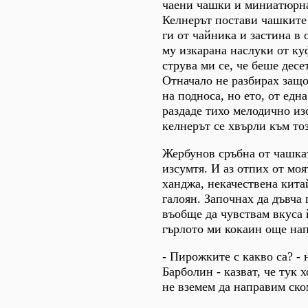
чаени чашки и миниатюрна
Келнерът постави чашките
ги от чайника и застина в
му изкарана наслуки от ку
струва ми се, че беше десе
Отначало не разбирах защ
на подноса, но ето, от една
раздаде тихо мелодично из
келнерът се хвърли към тоз
Жербунов сръбна от чашка
изсумтя. И аз отпих от моя
ханджа, некачествена кита
галоян. Започнах да дъвча 
въобще да чувствам вкуса 
гърлото ми кокаин още нап
- Пирожките с какво са? -
Барболин - казват, че тук х
не вземем да направим ско