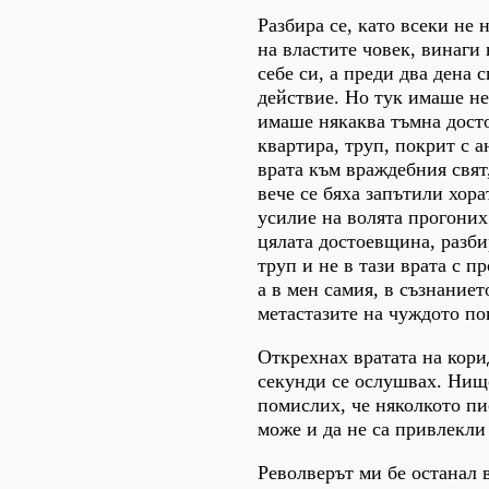
Разбира се, като всеки не
на властите човек, винаги 
себе си, а преди два дена 
действие. Но тук имаше не
имаше някаква тъмна дост
квартира, труп, покрит с а
врата към враждебния свят
вече се бяха запътили хорат
усилие на волята прогоних
цялата достоевщина, разбир
труп и не в тази врата с п
а в мен самия, в съзнаниет
метастазите на чуждото по
Открехнах вратата на кори
секунди се ослушвах. Нищ
помислих, че няколкото пи
може и да не са привлекли
Револверът ми бе останал 