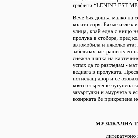
графити “LENINE EST ME
Вече бях дошъл малко на се
колата спря. Бяхме излезли
улица, край една с нищо н
пролука в стобора, пред ко
автомобила и няколко ата;
забелязах застрашителен н
снежна шапка на картечния
успях да го разгледам - ма
веднага в пролуката. Прес
потискащ двор и се озовах
която стърчеше чугунена к
завъртулки и амурчета в е
козирката бе прикрепена н
МУЗИКАЛНА Т
литературно 