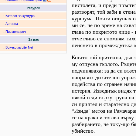
пистолета, и преди пръстит
Ресурси
разтворят, той заби в стен
:.
Каталог за култура
куршума. Почти оглушах от
:.
Артзона
ми се, че по време на схва
глава по покритото лице - 
:.
Писмена реч
отчетливо си спомням тих
За нас
пенснето в промеждутъка м
:.
Всичко за LiterNet
Когато той притихна, дълг
му отпусна гърлото. Ръцет
подчиняваха; за да си въз
направих дихателно упраж
подейства по странен начи
истерия. Изведнъж видях т
някой седи върху трупа на
си приятел и старателно д
“Изида" метод на Рамачара
се на крака и тогава върху
разбирането, че току-що б
убийство.