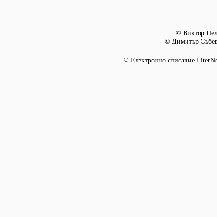
© Виктор Пе
© Димитър Събев
=================
© Електронно списание LiterNet