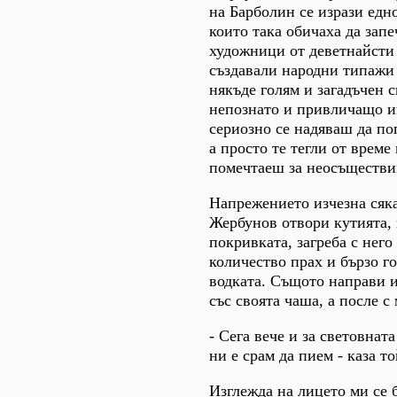
на Барболин се изрази едно
които така обичаха да запе
художници от деветнайсти 
създавали народни типажи -
някъде голям и загадъчен с
непознато и привличащо им
сериозно се надяваш да по
а просто те тегли от време
помечтаеш за неосъществи
Напрежението изчезна сяка
Жербунов отвори кутията, 
покривката, загреба с нег
количество прах и бързо го
водката. Същото направи и
със своята чаша, а после с 
- Сега вече и за световнат
ни е срам да пием - каза то
Изглежда на лицето ми се 