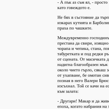
- А пък аз съм ял, - просто
като говеждото е.
Не бях в състояние да търп
изкарах кутията и Барболин
праха по чашките.
Междувременно господинъ
престана да свири, изящно
чорапа и чепика, стана, по
табуретката и под редки р
от сцената. От масичката д
надигна благообразен мъж 
около чието гърло, сякаш з
от ухапване, бе омотан сив
позная в него Валери Брюс
изсъхнал. Той се качи на е
към залата:
- Другари! Макар и да жив
епоха, когато набрания на 