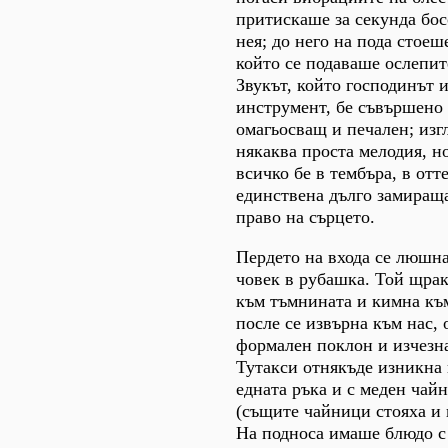
притискаше за секунда бос
нея; до него на пода стоеш
който се подаваше ослепит
Звукът, който господинът 
инструмент, бе съвършено 
омагьосващ и печален; изг
някаква проста мелодия, но
всичко бе в тембъра, в отт
единствена дълго замиращ
право на сърцето.
Пердето на входа се люшна
човек в рубашка. Той щрак
към тъмнината и кимна къ
после се извърна към нас, 
формален поклон и изчезна
Тутакси отнякъде изникна 
едната ръка и с меден чайн
(същите чайници стояха и 
На подноса имаше блюдо с