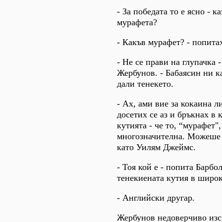
- За победата то е ясно - к
мурафета?
- Какъв мурафет? - попитах
- Не се прави на глупачка -
Жербунов. - Бабаясин ни ка
дали тенекето.
- Ах, ами вие за кокаина л
досетих се аз и бръкнах в 
кутията - че то, “мурафет",
многозначителна. Можеше д
като Уилям Джеймс.
- Тоя кой е - попита Барбо
тенекиената кутия в широк
- Английски другар.
Жербунов недоверчиво изсу