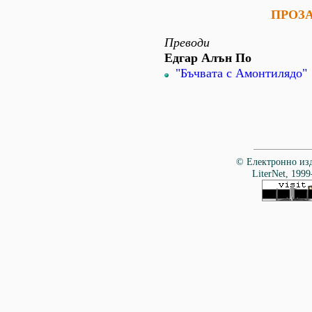
ПРОЗ
Преводи
Едгар Алън По
"Бъчвата с Амонтилядо"
© Електронно изд
LiterNet, 1999