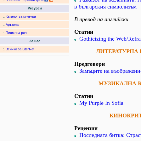
в българския символизъм
Ресурси
:.
Каталог за култура
В превод на английски
:.
Артзона
Статии
:.
Писмена реч
Gothicizing the Web/Refr
За нас
:.
Всичко за LiterNet
ЛИТЕРАТУРНА
Предговори
Замъците на въображени
МУЗИКАЛНА 
Статии
My Purple In Sofia
КИНОКРИ
Рецензии
Последната битка: Страс