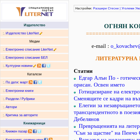
Настройки:
Разшири
Стесни
|
Уголеми
Ум
ОГНЯН КО
Издателство
=================
:.
Издателство LiterNet
Медии
e-mail :
o_kovachev
:.
Електронно списание LiterNet
ЛИТЕРАТУРНА
:.
Електронно списание БЕЛ
:.
Културни новини
Статии
Каталози
Едгар Алън По - готичес
:.
По дати
:
март
орисан. Освен името
Готицизиране на електро
:.
Електронни книги
Сменящите се кадри на въ
:.
Раздели / Рубрики
Елегии за незавръщанет
:.
Автори
трансцендентното в поези
:.
Критика за авторите
Дебелянов
Книжарници
Превръщенията на литер
:.
Книжен пазар
"Сън за щастие" на Пенчо
Разказът на желанията: 
:.
Книгосвят: сравни цени