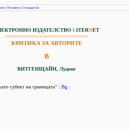
али
|
Потъмни
|
Стандартни
ЛЕКТРОННО ИЗДАТЕЛСТВО
L
ITER
N
ET
=============================
КРИТИКА ЗА АВТОРИТЕ
В
ВИТГЕНЩАЙН, Лудвиг
ато субект на границата" :
Bg
.