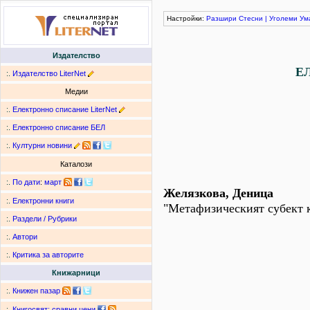
Настройки:
Разшири
Стесни
|
Уголеми
Ум
Издателство
Е
:.
Издателство LiterNet
Медии
:.
Електронно списание LiterNet
:.
Електронно списание БЕЛ
:.
Културни новини
Каталози
:.
По дати
:
март
Желязкова, Деница
:.
Електронни книги
"Метафизическият субект к
:.
Раздели / Рубрики
:.
Автори
:.
Критика за авторите
Книжарници
:.
Книжен пазар
:.
Книгосвят: сравни цени