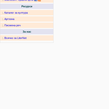
Ресурси
:.
Каталог за култура
:.
Артзона
:.
Писмена реч
За нас
:.
Всичко за LiterNet